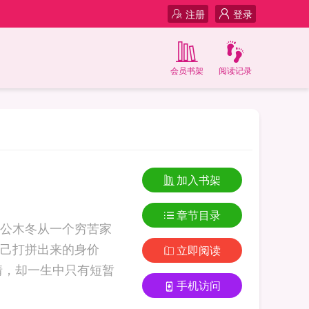
注册
登录
会员书架
阅读记录
加入书架
章节目录
公木冬从一个穷苦家
己打拼出来的身价
立即阅读
情，却一生中只有短暂
手机访问