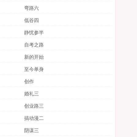
弯路六
低谷四
静忧参半
自考之路
新的开始
至今单身
创作
婚礼三
创业路三
搞动漫二
阴谋三