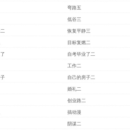
弯路五
低谷三
静二
恢复平静三
燃
目标复燃二
业了
自考毕业了二
工作二
房子
自己的房子二
婚礼二
创业路二
五
搞动漫
阴谋二