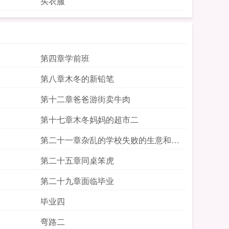
买衣服
第四章学前班
第八章木冬的新铅笔
第十二章爸爸游街卖牛肉
第十七章木冬妈妈的超市二
第二十一章杂乱的学校失败的生意和去
世的爸爸
第二十五章同桌笨虎
第二十九章面临毕业
毕业四
弯路二