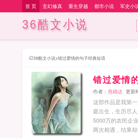
首 页
玄幻修真
重生穿越
都市小说
军史小
36酷文小说
36酷文小说
>
错过爱情的句子经典短语
错过爱情
作者：
燕稳达
更新时间
这部作品是我第一
庭出生，生历尽人
5000万的农民