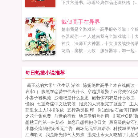
下共六册书。琼瑶经典作品还珠格格（
六册）第一部一册，讲述了紫薇上京认
父，结识女飞贼小燕子，并与尔康五阿
貌似高手在异界
等人的一系列故事。琼瑶经典作品还珠
楚南我是全游戏第一高手服务器靠！全
格（全六册）第二部共三册书，讲述了
务器就你一个人楚南我有全游戏战士十
燕子紫薇众人在宫中的故事。琼瑶经典
神兵，法师五大神器，十大顶级战技传
品还珠格格（全六册）第三部共二册书
龙晶，魔核，无数！服务器靠，加一起
讲述了小燕子紫薇的婚后生活。...
包五十块买的吧楚南我tm的穿越了创世
鸟，这穷鬼比我造的整个大陆加起来还
钱楚牛B哄哄的人生不！龙B哄哄的人生
每日热搜小说推荐
来了！（本书是穿越异大陆的小说）当
霸王花的六零年代生活 湖涂
陈扬绝世高手全本在线阅读
人还在为自己能够得到一件地级装备而
哀牢山
腹黑在恋爱中代表什么
穿越洪荒娶了云霄失忆化
力的时候，主角的手下已经全身上下装
小妻子君枫苑
沙雕吧是什么意思
翩若惊鸿衣是什么歌曲
满了天级装备。高楼新书寂灭天骄，热
怪物
七宝奇谋中文版安装
报恩的人恩报完了就走了
主人
血，爽快，尽在寂灭天骄。...
部里女主人叫柳依依
五行杂灵根 印
你知道钻石如何打磨
之花全集免费
前世的宿敌
地屈孕酮片作用
非菟丝O是顶
想秋天的第一杯奶茶
禁恋只想拥抱你日文
最高级的钻石
小郡公病弱得宠着无广告
崩坏纪元经典语录
科技城里的
江湖歌词
我是阳光帅气大男孩
墨先生今天又吃醋了北笙