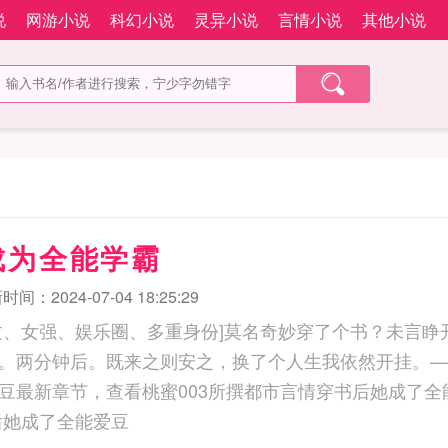
说
网游小说
科幻小说
灵异小说
言情小说
其他小说
成为全能学霸
间：2024-07-04 18:25:29
文、女强、娱乐圈、多重身份]莫名奇妙穿了个书？未言睁
。两分钟后。既来之则安之，换了个人生我依然开挂。—
豆最新章节，查看桃蜜003所撰都市言情穿书后她成了全
。 穿书后她成了全能爱豆