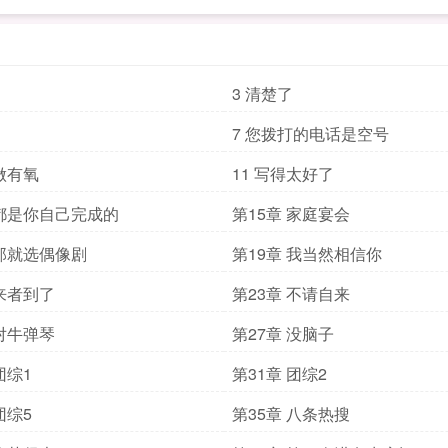
3 清楚了
7 您拨打的电话是空号
也做有氧
11 写得太好了
 都是你自己完成的
第15章 家庭宴会
 那就选偶像剧
第19章 我当然相信你
 来者到了
第23章 不请自来
 对牛弹琴
第27章 没脑子
团综1
第31章 团综2
团综5
第35章 八条热搜