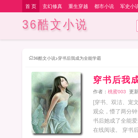
首 页
玄幻修真
重生穿越
都市小说
军史小
36酷文小说
36酷文小说
>
穿书后我成为全能学霸
穿书后我
作者：
桃蜜003
更新时
[穿书、双洁、宠
观众，懵了两分钟
书后她成了全能爱
在线阅读