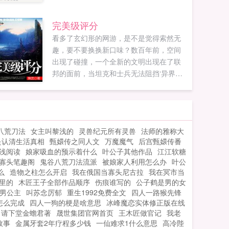
都市，在美女从中他左拥右抱，风流倜傥
赢得一片芳心！...
完美级评分
看多了玄幻形的网游，是不是觉得索然无
趣，要不要换换新口味？数百年前，空间
出现了碰撞，一个全新的文明出现在了联
邦的面前，当坦克和士兵无法阻挡‘异界
人’入侵的时候，主宰出现了，他仅仅用一
掌毁灭了一个城市。没有人知道主宰是个
什么样的存在，但无论谁都开始对抗因为
主宰而疯狂了的世界。时隔多年，异界人
八荒刀法
女主叫黎浅的
灵兽纪元所有灵兽
法师的雅称大
已经遗忘了对于主宰的恐惧，联邦的土地
是认清生活真相
甄嬛传之同人文
万魔魔气
后宫甄嬛传番
再一次的充满了诱惑，而联邦也产生了更
浅阅读
娘家吸血的预示着什么
叶公子其他作品
江江软糖
大的变化，他们随时都能够反击甚至取得
寡头笔趣阁
鬼谷八荒刀法流派
被娘家人利用怎么办
叶公
胜利在这样的背景下，异界终端的联邦迎
么
造物之柱怎么开启
我在俄国当寡头尼古拉
我在冥市当
接来了第一批玩家。PS求点击，求推荐，
里的
木匠王子全部作品顺序
伤痕谁写的
公子鹤是男的女
求打赏，求赞，求更新票，求评价，求订
男公主
叫苏念厉郁
重生1992免费全文
四人一路猴先锋
怎么完成
四人一狗的梗是啥意思
阅，求月票，求爆发，求万更，求逆天，
冰峰魔恋实体修正版在线
自请下堂金蟾君著
晟世集团官网首页
王木匠做官记
我老
求不是人，求打破世界，求冲破太阳系，
故事
金属牙套2年疗程多少钱
一仙难求1什么意思
高冷陛
求称霸异界，求冲破银河系，求征服宇宙...