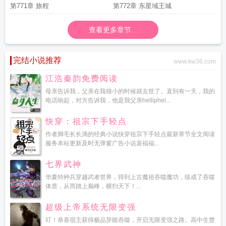
第771章 旅程
第772章 东星域王城
查看更多章节...
完结小说推荐
www.kw36.com
江浩秦韵免费阅读
母亲告诉我，父亲在我很小的时候就去世了。直到有一天，我的
电话响起，对方告诉我，他是我父亲helliphel...
快穿：祖宗下手轻点
作者脚毛长长滴的经典小说快穿祖宗下手轻点最新章节全文阅读
服务本站更新及时无弹窗广告小说裴福福...
七界武神
华夏特种兵穿越武者世界，得到上古魔祖吞噬魔功，练成了吞噬
体质，从而踏上巅峰，横扫天下！...
超级上帝系统无限变强
叮！恭喜宿主获得极品异能吞噬，开启无限变强之路。高中生楚