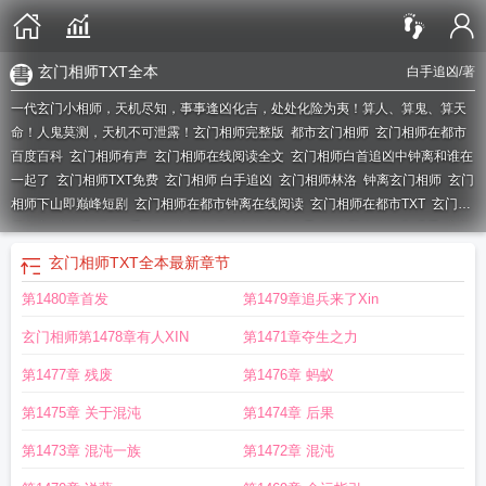
玄门相师TXT全本
白手追凶
/著
一代玄门小相师，天机尽知，事事逢凶化吉，处处化险为夷！算人、算鬼、算天
命！人鬼莫测，天机不可泄露！
玄门相师完整版
都市玄门相师
玄门相师在都市
百度百科
玄门相师有声
玄门相师在线阅读全文
玄门相师白首追凶中钟离和谁在
一起了
玄门相师TXT免费
玄门相师 白手追凶
玄门相师林洛
钟离玄门相师
玄门
相师下山即巅峰短剧
玄门相师在都市钟离在线阅读
玄门相师在都市TXT
玄门相
师女主
玄门相师+白手追凶
玄门相师在都市TXT八零
下山即巅峰短剧观看
玄门
相师在都市钟离
玄门相师好看吗
玄门相师钟离免费阅读
玄门第一相师
玄门相
玄门相师TXT全本
最新章节
师钟离最新章节免费观看
玄门相师在都市林天辰免费阅读
玄门相师钟离全文免
第1480章首发
第1479章追兵来了Xin
费阅读
玄门相师76
玄门相师免费TXT
玄门相师后续
玄门相师下山来免费
玄门
相师在线阅读
玄门相师人物介绍
玄门相师钟离笔趣阁
玄门相师续集
玄门相师
玄门相师第1478章有人XIN
第1471章夺生之力
在都市有声
玄门相师白手追凶txt
玄门相师TXT
玄门相师txt白手追凶
玄门相师
笔趣阁
玄门相师最新章节
玄门相师不许跑!好妹妹你的头上有鬼! 雁门关外
玄门
第1477章 残废
第1476章 蚂蚁
相师在都市钟离全文免费阅读
玄门相师吴小雨
玄门相师在都市师雪晴
玄门相师
第1475章 关于混沌
第1474章 后果
主角 钟离
白手追凶玄门相师
玄门相师苏清瑶全文免费
玄门相师不许跑!好妹妹
你的头上有鬼
玄门相师录全文
玄门相师全文免费
玄门相师txt全集
玄门相师下
第1473章 混沌一族
第1472章 混沌
山来短剧免费观看
最强玄门相师
玄门相师女主有几个
玄门相师免费阅读
玄门