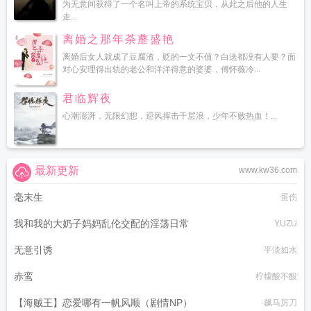
为无意间获得了一个名叫上帝的系统宝贝，从此之后他的人生
走...
离婚之那年荼蘼盛艳
离婚后女人就成了豆腐渣，贬的一文不值？白送都没有人要？面
对心安理得出轨的老公和洋洋得意的婆婆，傅怀薇冷...
君临辉夜
心潮澎湃，无限幻想，迎风挥击千层浪，少年不败热血！...
最新更新
www.kw36.com
毫末生
蛋伤
我和我的大奶子妈妈乱伦交配的淫荡日常
YUZU
无意引诱
平淡如水
赤鸾
柠檬酸不酸
【海贼王】恋爱哪有一帆风顺（剧情NP）
飙马厉刀