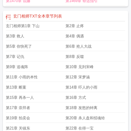
第1470章 说藤
第1469章 命运指引
相师在都市全文免费阅读
玄门相师下山来全文阅读最新章节更
玄门相师下山即
巅峰全集
玄门相师全文免费阅读
玄门相师完本TXT
玄门相师钟离txt
玄门相师
免费
玄门相师TXT奇书网
玄门相师在都市钟离吴小晴
玄门相师第二部叫什
玄门相师TXT全本
章节列表
么
玄门相师下山来全集免费观看
玄门相师录TXT免费全本
玄门相师在都市
玄门相师第1章 下山
第2章 止疼
txt
玄门相师直播
玄门相师白手追凶
玄门相师txt钟离
玄门相师百度百科
玄门相
师录 道之光
玄门相师下山来
玄门相师下山即巅峰
玄门相师苏离结局
玄门相师
第3章 救人
第4章 偶遇
TXT全本
玄门相师录全文免费阅读无弹窗
玄门相师苏离
玄门相师下山来全
集
第5章 你快死了
玄门相师下山全文免费阅读
玄门相师TXT八零
第6章 抢人大战
玄门相师钟离在线阅读
玄门
相师钟离笔趣阁免费阅读
玄门相师下山来全集观看
玄门相师下山TXT
玄门相师
第7章 记仇
第8章 反噬
书旗网
玄门相师下山来林舟
玄门相师钟离
玄门相师百科
玄门相师林舟
玄门相
师直播看相
玄门相师在都市
钟离 玄门相师
玄门相师录全文免费阅读
玄门相师
第9章 追魂阵
第10章 见到宋峰
txt免费
玄门相师钟离TXT
相术大师
玄门相师下山来短剧
玄门相师钟离TXT完结
第11章 小雨的本性
第12章 宋梦涵
版
玄门相师txt
第13章 断案
第14章 吓人的小雨
第15章 再杀一人
第16章 方式
第17章 崇拜者
第18章 发怒的钟离
第19章 拍卖会
第20章 杀人盘和招魂铃
第21章 关镇东
第22章 在得一宝