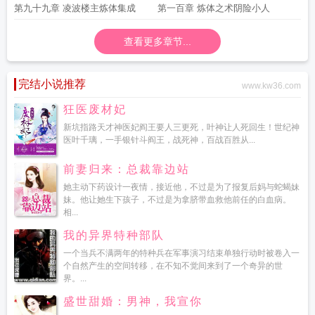
第九十九章 凌波楼主炼体集成
第一百章 炼体之术阴险小人
查看更多章节...
完结小说推荐
www.kw36.com
狂医废材妃
新坑指路天才神医妃阎王要人三更死，叶神让人死回生！世纪神
医叶千璃，一手银针斗阎王，战死神，百战百胜从...
前妻归来：总裁靠边站
她主动下药设计一夜情，接近他，不过是为了报复后妈与蛇蝎妹
妹。他让她生下孩子，不过是为拿脐带血救他前任的白血病。
相...
我的异界特种部队
一个当兵不满两年的特种兵在军事演习结束单独行动时被卷入一
个自然产生的空间转移，在不知不觉间来到了一个奇异的世
界。...
盛世甜婚：男神，我宣你