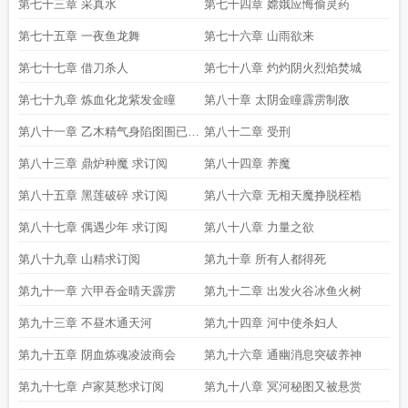
第七十三章 采真水
第七十四章 嫦娥应悔偷灵药
第七十五章 一夜鱼龙舞
第七十六章 山雨欲来
第七十七章 借刀杀人
第七十八章 灼灼阴火烈焰焚城
第七十九章 炼血化龙紫发金瞳
第八十章 太阴金瞳霹雳制敌
第八十一章 乙木精气身陷囹圄已肥
第八十二章 受刑
可宰
第八十三章 鼎炉种魔 求订阅
第八十四章 养魔
第八十五章 黑莲破碎 求订阅
第八十六章 无相天魔挣脱桎梏
第八十七章 偶遇少年 求订阅
第八十八章 力量之欲
第八十九章 山精求订阅
第九十章 所有人都得死
第九十一章 六甲吞金晴天霹雳
第九十二章 出发火谷冰鱼火树
第九十三章 不昼木通天河
第九十四章 河中使杀妇人
第九十五章 阴血炼魂凌波商会
第九十六章 通幽消息突破养神
第九十七章 卢家莫愁求订阅
第九十八章 冥河秘图又被悬赏