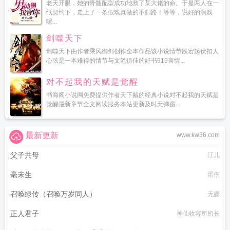
老天开眼，她的骨髓配型成功地救了某大佬的命。于是两人在一
纸契约下，走上了一条假戏真做的不归路！等等，说好的演戏
呢...
剑噬天下
剑噬天下由作者乘风御剑创作全本作品该小说情节跌宕起伏扣人
心弦是一本难得的情节与文笔俱佳的好书919言情...
对不起我的天赋是觉醒
书海阁小说网免费提供作者天下贼的经典小说对不起我的天赋是
觉醒最新章节全文阅读服务本站更新及时无弹窗...
最新更新
www.kw36.com
父子共母
江儿
毫末生
蛋伤
召唤绿传（召唤万岁同人）
无媛
正人君子
神仙收容所所长