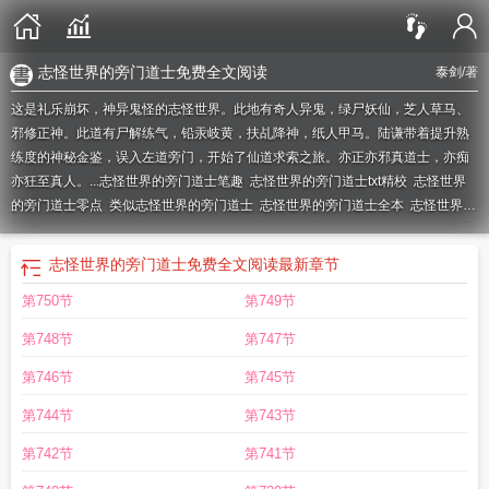
志怪世界的旁门道士免费全文阅读
泰剑
/著
这是礼乐崩坏，神异鬼怪的志怪世界。此地有奇人异鬼，绿尸妖仙，芝人草马、
邪修正神。此道有尸解练气，铅汞岐黄，扶乩降神，纸人甲马。陆谦带着提升熟
练度的神秘金鉴，误入左道旁门，开始了仙道求索之旅。亦正亦邪真道士，亦痴
亦狂至真人。...
志怪世界的旁门道士笔趣
志怪世界的旁门道士txt精校
志怪世界
的旁门道士零点
类似志怪世界的旁门道士
志怪世界的旁门道士全本
志怪世界的
旁门道士贴吧
志怪世界的旁门道士txt奇书网
志怪世界的旁门道士起点
志怪世界
的旁门道士免费阅读
志怪世界的旁门道士泰剑
志怪世界的旁门道士 顶点
志怪
志怪世界的旁门道士免费全文阅读
最新章节
世界的旁门道士起点中文网
志怪世界的旁门道士是谁
志怪世界的旁门道士防
第750节
第749节
盗
志怪世界的旁门道士太监
志怪世界的旁门道士女主
志怪世界的旁门道士无防
盗
志怪世界的旁门道士境界
志怪世界的旁门道士sudu
志怪世界的旁门道士正
第748节
第747节
版
志怪世界的旁门道士女主是谁
志怪世界的旁门道士精校
志怪世界的旁门道士
精校版
志怪世界的旁门道士soudu
志怪世界的旁门道士123读
志怪世界的旁门
第746节
第745节
道士类似
志怪世界的旁门道士天籁
志怪世界的旁门道士 论坛
志怪世界的旁门
第744节
第743节
道士顶点
志怪世界的旁门道士百度百科
志怪世界的旁门道士txt免费
志怪世界的
旁门道士sodu
志怪世界的旁门道士123章
志怪世界的旁门道士无弹窗
志怪世界
第742节
第741节
的旁门道士 最新章节 无弹窗
志怪世界的旁门道士有女主吗
志怪世界的旁门道士