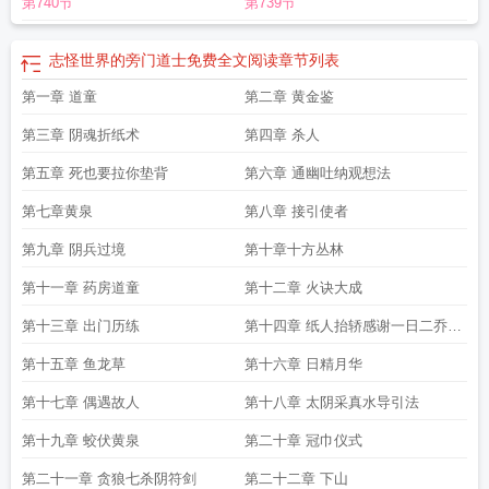
第740节
第739节
txt
志怪世界的旁门道士境界划分
志怪世界的旁门道士好看吗
志怪世界的旁门道
士txt奇书
志怪世界的旁门道士几个女主
志怪世界的旁门道士全文免费阅读
志怪
世界里面的旁门道士
志怪世界的旁门道士144
志怪世界的旁门道士txt八零
志怪
志怪世界的旁门道士免费全文阅读
章节列表
世界的旁门道士无错
志怪世界的旁门道士 无防盗
志怪世界的旁门道士无防盗无
第一章 道童
第二章 黄金鉴
错版
志怪世界的旁门道士TXT
志怪世界的旁门道士无错版
类似于志怪世界的旁
门道士
志怪世界的旁门道士百科
志怪世界的旁门道士txt精校版
志怪世界的旁门
第三章 阴魂折纸术
第四章 杀人
道士优书网
志怪世界的旁门道士 泰剑
志怪世界的旁门道士等级
志怪世界的旁
门道士免费全文阅读
第五章 死也要拉你垫背
志怪世界的旁门道士选书网
第六章 通幽吐纳观想法
志怪世界的旁门道士笔趣阁
第七章黄泉
第八章 接引使者
第九章 阴兵过境
第十章十方丛林
第十一章 药房道童
第十二章 火诀大成
第十三章 出门历练
第十四章 纸人抬轿感谢一日二乔三
餐打赏
第十五章 鱼龙草
第十六章 日精月华
第十七章 偶遇故人
第十八章 太阴采真水导引法
第十九章 蛟伏黄泉
第二十章 冠巾仪式
第二十一章 贪狼七杀阴符剑
第二十二章 下山