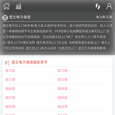
债主每天催债
鱼儿鱼儿
/著
债主每天找上门由作者(鱼儿鱼儿)创作全本作品，该小说情节跌宕起伏、扣人心弦
是一本难得的情节与文笔俱佳的好书，919言情小说免费提供债主每天找上门全
文无弹窗的纯文字在线阅读。
坑过的债主找上门来了
债主带人上门算不算违
法
债主上门讨债合法吗
债主每天找上门怎么说
为啥冤亲债主会找上门
债主上
门找父母违法吗
债主找上门来怎么应对
当债主找上门
债主天天跟着我要钱
梦
见债主找上门来了
债主上门又哭又闹
被债主追债上门怎么办
已经被执行了债主
还可以上门吗
债主找上门电视剧
债主每天找上门催收
债主上门闹怎么处理
债
债主每天催债
最新章节
主上门不走可以报警吗
冤亲债主找上门
债主上门要钱打人
债主上门要钱赖着不
第73章
第72章
走110管吗
债主每天找上门还债
债主天天要钱怎么办
梦见债主找上门
现在债
主都上门要钱怎么办
债主每天上门骚扰家人犯法吗
债主上门要钱违法吗
债主天
第71章
第70章
天来我家骂怎么办
债主天天上门怎么办
债主上门怎么办
债主找上门来电影名
称
债主每天催债
冤亲债主找上门怎么办
冤亲债主找上门表现
债主一直跟着我
第69章
第68章
怎么办
债主多次上门要钱犯法吗
债主上门赖着不走怎么办
债主可以上门讨债
第67章
第66章
吗
债主上门催债违法吗
债主找上门怎么办
债主上门讨债怎么办
债主上门讨债
报警有用吗
第65章
第64章