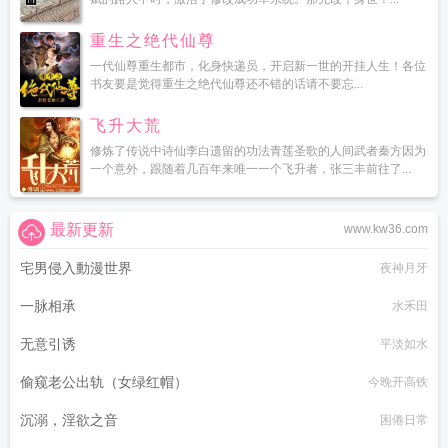
重生之绝代仙尊
一代仙尊重生都市，化身快递员，开启新一世的开挂人生！各位
书友要是觉得重生之绝代仙尊还不错的话请不要忘...
飞升大荒
修炼了传说中诗仙李白遗留的功法青莲圣歌的人间武者秦方因为
一个意外，跟随着几百年来唯一一个飞升者，张三丰前往了...
最新更新
www.kw36.com
宅男侵入動漫世界
夜神月牙
一脉相承
水禾田
无意引诱
平淡如水
偷窥老公出轨（女绿红帽）
今晚开高铁
沉溺，淫欲之音
困倦日常