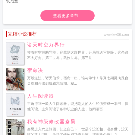
第73章
查看更多章节...
完结小说推荐
www.kw36.com
诸天时空万界行
带着时空辅助异能，穿越到火影世界，开局就送写轮眼，这条路
不太好走。第二世界，武侠世界。第三世...
宿命决
万般道法，诸天仙术，宿命一出，谁与争锋！修真七期灵肉灵台
灵虚和合御剑履霜忘情期。秘...
人生阅读器
主角得到一款人生阅读器，能把别人的人生经历变成一本书，供
他阅读。主角阅读了各种职业的人生，他阅读富...
我有神级修改器秦昊
秦昊进入六道轮回，知道自己下一世是个没长相，没身世，没天
赋的路人甲时，激活了修改成功率系统。那先改个身世？...