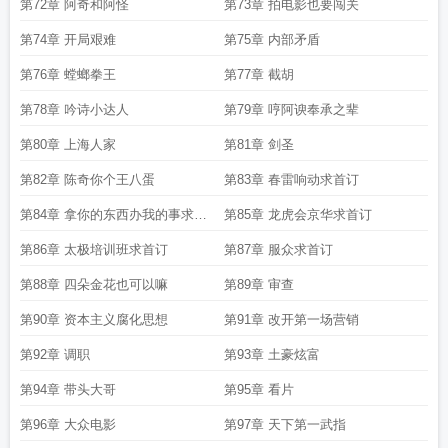
第72章 阿奇和阿怪
第73章 拍电影也要闯关
第74章 开局艰难
第75章 内部矛盾
第76章 螳螂拳王
第77章 截胡
第78章 吟诗小达人
第79章 哼阿谀奉承之辈
第80章 上海人家
第81章 剑圣
第82章 陈奇你个王八蛋
第83章 春雷响动求首订
第84章 拿你的东西办我的事求首
第85章 龙虎会京华求首订
订
第86章 太极培训班求首订
第87章 服众求首订
第88章 四朵金花也可以嘛
第89章 审查
第90章 资本主义腐化思想
第91章 改开第一场营销
第92章 调职
第93章 土豪炫富
第94章 带头大哥
第95章 看片
第96章 大众电影
第97章 天下第一武指