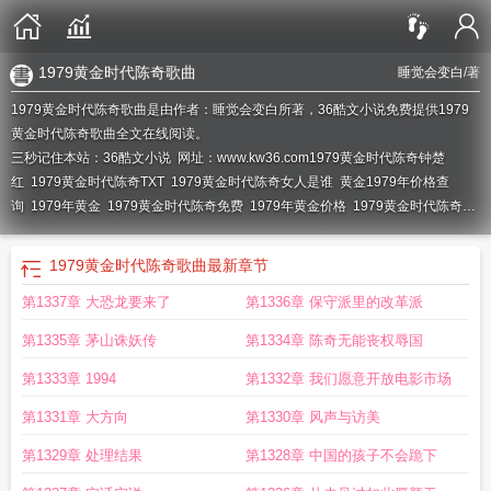
1979黄金时代陈奇歌曲
睡觉会变白
/著
1979黄金时代陈奇歌曲是由作者：睡觉会变白所著，36酷文小说免费提供1979
黄金时代陈奇歌曲全文在线阅读。
三秒记住本站：36酷文小说 网址：www.kw36.com
1979黄金时代陈奇钟楚
红
1979黄金时代陈奇TXT
1979黄金时代陈奇女人是谁
黄金1979年价格查
询
1979年黄金
1979黄金时代陈奇免费
1979年黄金价格
1979黄金时代陈奇笔
趣阁
黄金时代免费阅读1997
1979黄金时代陈奇歌曲
1979黄金时代陈奇老
婆
1979黄金时代陈奇笔趣阁免费
1979黄金时代陈奇的职位
1979年黄金价格多
1979黄金时代陈奇歌曲
最新章节
少一克
重生1979黄金时代
1979年黄金时代陈奇最新视频播放
1979黄金时代陈
第1337章 大恐龙要来了
第1336章 保守派里的改革派
奇剧情
1979黄金时代陈奇最后是谁拿下的
79年黄金价格多少一克
1979年黄金
价格走势图
1979黄金时代陈奇全文阅读
1979年黄金多少钱一克?
1979黄金时
第1335章 茅山诛妖传
第1334章 陈奇无能丧权辱国
代陈奇
1979黄金时代陈奇TxT
1979年黄金多少钱一克
第1333章 1994
第1332章 我们愿意开放电影市场
第1331章 大方向
第1330章 风声与访美
第1329章 处理结果
第1328章 中国的孩子不会跪下