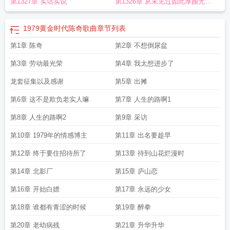
第1327章 实话实说
第1326章 从未见过如此厚颜无耻
之人
1979黄金时代陈奇歌曲
章节列表
第1章 陈奇
第2章 不想倒尿盆
第3章 劳动最光荣
第4章 我太想进步了
龙套征集以及感谢
第5章 出摊
第6章 这不是欺负老实人嘛
第7章 人生的路啊1
第8章 人生的路啊2
第9章 采访
第10章 1979年的情感博主
第11章 出名要趁早
第12章 终于要住招待所了
第13章 待到山花烂漫时
第14章 北影厂
第15章 庐山恋
第16章 开始白嫖
第17章 永远的少女
第18章 谁都有青涩的时候
第19章 醉拳
第20章 老幼病残
第21章 升华升华