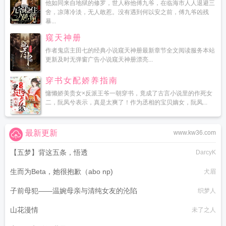
他如同来自地狱的修罗，世人称他傅九爷，在临海市人人退避三
舍，凉薄冷淡，无人敢惹。没有遇到何以安之前，傅九爷凶残
暴...
窥天神册
作者鬼店主田七的经典小说窥天神册最新章节全文阅读服务本站
更新及时无弹窗广告小说窥天神册漂亮...
穿书女配娇养指南
慵懒娇美贵女×反派王爷一朝穿书，竟成了古言小说里的作死女
二，阮凤兮表示，真是太爽了！作为丞相的宝贝嫡女，阮凤...
最新更新
www.kw36.com
【五梦】背这五条，悟透
DarcyK
生而为Beta，她很抱歉（abo np)
犬眉
子前母犯——温婉母亲与清纯女友的沦陷
织梦人
山花漫情
未了之人