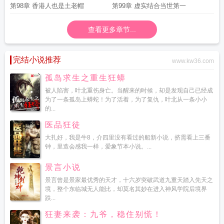
第98章 香港人也是土老帽
第99章 虚实结合当世第一
查看更多章节...
完结小说推荐
www.kw36.com
孤岛求生之重生狂蟒
被人陷害，叶北重伤身亡。当醒来的时候，却是发现自己已经成
为了一条孤岛上蟒蛇！为了活着，为了复仇，叶北从一条小小
的...
医品狂徒
大扎好，我是牛8，介四里没有看过的船新小说，挤需看上三番
钟，里造会感我一样，爱象节本小说。...
景言小说
景言曾是景家最优秀的天才，十六岁突破武道九重天踏入先天之
境，整个东临城无人能比，却莫名其妙在进入神风学院后境界
跌...
狂妻来袭：九爷，稳住别慌！