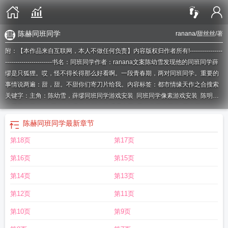
陈赫同班同学
ranana/甜丝丝
/著
附：【本作品来自互联网，本人不做任何负责】内容版权归作者所有!----------------
-----------------------书名：同班同学作者：ranana文案陈幼雪发现他的同班同学薛
缪是只狐狸。哎，怪不得长得那么好看啊。一段青春期，两对同班同学。重要的
事情说两遍：甜，甜。不甜你们寄刀片给我。内容标签：都市情缘天作之合搜索
关键字：主角：陈幼雪，薛缪
同班同学游戏安装
同班同学像素游戏安装
陈明昊
秦昊同班同学
老同学3免费完整版在线观看中国
雷佳音同班同学
同班同学单
词
章子怡同班同学
同班同学欺负自己的孩子怎么办
同班同学学位证编号连着的
陈赫同班同学
最新章节
吗
同班同学小游戏
李乃文中戏的同班同学
曾黎同班同学
同班同学怎么说
同班
第18页
第17页
同学怎么读英语单词
陈明昊同班同学
赵薇同班同学
同班同学英语怎么说
王子
奇苏晓彤同班同学
同班同学的英文怎么读
秦昊中戏同班同学
同班同学方便
第16页
第15页
面
同班同学的单词
毛晓彤中戏同班同学
倪大红同班同学
刘亦菲同班同学
同班
同学游戏安装教程
同班同学歌词
孟子义同班同学
同班同学作文
同班同学纸巾
第14页
第13页
盒
景甜同班同学
同班同学的英语
同班同学安卓手机2.0版本
同班同学得水痘被
第12页
第11页
传染的几率有多大
张小斐和杨幂同班同学
同班同学谈恋爱会长久吗
陈晓同班同
学
同班同学游戏纸巾盒
同班同学用日语怎么说
秦海璐同班同学
同班同学用英
第10页
第9页
语怎么写
陈赫同班同学
同班同学的缘分怎么说
同班同学方便面老照片
同班同