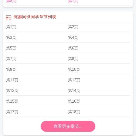
第8页
第7页
学的英语单词怎么写
同班同学英语怎么写
同班同学的日语
同班同学的英语怎么
写
周也关晓彤的同班同学
同班同学日语怎么说
秦海璐中戏同班同学
同班同学
英语
李金铭陈赫同班同学
同班同学用英语怎么讲
同班同学日语
同班同学表白
陈赫同班同学
章节列表
后怎么相处
同班同学游戏
同班同学游戏桃子移植怎么去同学家里
同班同学英文
第1页
第2页
怎么说
同班同学纸巾盒小游戏
同班同学的英文
同班同学用英语怎么读
倪大红
中戏的同班同学
同班同学结婚祝福语
易烊千玺同班同学
同班同学同一天生日的
第3页
第4页
概率
同班同学翻译成英文
同班同学的英语单词怎么读
同班同学怎么读
唐嫣同
班同学
第5页
杨幂同班同学
同班同学的复数
同班同学的英语怎么读
第6页
黄渤和刘亦菲同
班同学
同班同学英语翻译
同班同学用英语怎么拼
秦昊同班同学
同班同学用英
第7页
第8页
语怎么说
张小斐同班同学
黄晓明同班同学
同班同学们的英文
同班同学游戏像
素
同班同学分手了怎样避免尴尬
同班同学的英文怎么写
同班同学分手了怎么复
第9页
第10页
合
梅婷大学同班同学
同班同学们用英语怎么说
第11页
第12页
第13页
第14页
第15页
第16页
第17页
第18页
查看更多章节...