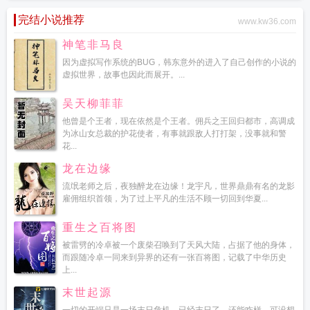
完结小说推荐
www.kw36.com
神笔非马良
因为虚拟写作系统的BUG，韩东意外的进入了自己创作的小说的
虚拟世界，故事也因此而展开。...
吴天柳菲菲
他曾是个王者，现在依然是个王者。佣兵之王回归都市，高调成
为冰山女总裁的护花使者，有事就跟敌人打打架，没事就和警
花...
龙在边缘
流氓老师之后，夜独醉龙在边缘！龙宇凡，世界鼎鼎有名的龙影
雇佣组织首领，为了过上平凡的生活不顾一切回到华夏...
重生之百将图
被雷劈的冷卓被一个废柴召唤到了天风大陆，占据了他的身体，
而跟随冷卓一同来到异界的还有一张百将图，记载了中华历史
上...
末世起源