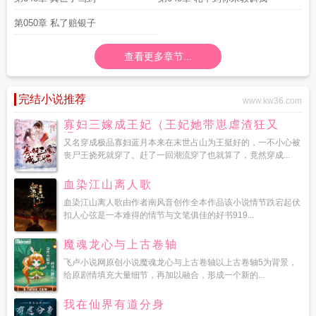
第050章 私了赔银子
查看更多章节...
完结小说推荐
www.kw36.com
寡妇三嫁成王妃（王妃她带崽虐渣狂又
飒）
又名穿成极品寡妇蓝月本来在末世占山为王挺好的，一不小心被
丧尸王挠死就穿了。赶了一回潮流穿了也就算了，竟然穿成...
血染江山离人歌
血染江山离人歌由作者南风音创作全本作品该小说情节跌宕起伏
扣人心弦是一本难得的情节与文笔俱佳的好书919...
魔魂龙心与上古卷轴
飞卢小说网原创小说魔魂龙心与上古卷轴以上古卷轴5为背景，
给原剧情填充大量细节，再加以融合，形成一个新的...
我在仙界有道分身