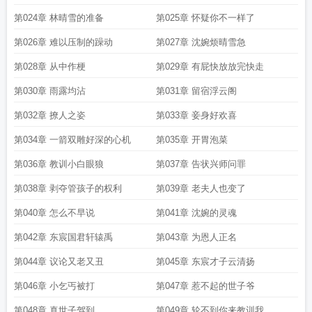
第024章 林晴雪的准备
第025章 怀疑你不一样了
第026章 难以压制的躁动
第027章 沈婉烦晴雪急
第028章 从中作梗
第029章 有屁快放放完快走
第030章 雨露均沾
第031章 留宿浮云阁
第032章 撩人之姿
第033章 妾身好欢喜
第034章 一箭双雕好深的心机
第035章 开胃泡菜
第036章 教训小白眼狼
第037章 告状兴师问罪
第038章 剥夺管孩子的权利
第039章 老夫人也变了
第040章 怎么不早说
第041章 沈婉的灵魂
第042章 东宸国君轩辕禹
第043章 为恩人正名
第044章 议论又老又丑
第045章 东宸才子云清扬
第046章 小乞丐被打
第047章 惹不起的世子爷
第048章 真世子驾到
第049章 轮不到你来教训我