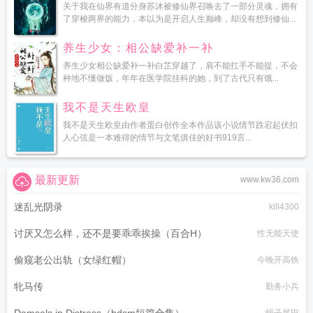
关于我在仙界有道分身苏沐被修仙界召唤去了一部分灵魂，拥有
了穿梭两界的能力，本以为是开启人生巅峰，却没有想到修仙...
养生少女：相公缺爱补一补
养生少女相公缺爱补一补白芷穿越了，肩不能扛手不能提，不会
种地不懂做饭，年年在医学院挂科的她，到了古代只有饿...
我不是天生欧皇
我不是天生欧皇由作者蛋白创作全本作品该小说情节跌宕起伏扣
人心弦是一本难得的情节与文笔俱佳的好书919言...
最新更新
www.kw36.com
迷乱光阴录
kill4300
讨厌又怎么样，还不是要乖乖挨操（百合H）
性无能天使
偷窥老公出轨（女绿红帽）
今晚开高铁
牝马传
勤务小兵