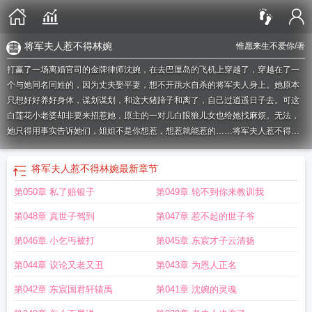
将军夫人惹不得林婉
惟愿来生不爱你
/著
打赢了一场离婚官司的金牌律师沈婉，在去巴厘岛的飞机上穿越了，穿越在了一
个与她同名同姓的，因为丈夫娶平妻，想不开跳水自杀的将军夫人身上。她原本
只想好好养好身体，谋划谋划，和这大猪蹄子和离了，自己过逍遥日子去。可这
白莲花小老婆却非要来招惹她，原主的一对儿白眼狼儿女也给她找麻烦。无法，
她只得用事实告诉她们，姐姐不是你想惹，想惹就能惹的……
将军夫人惹不得男
主是谁知乎
将军夫人惹不得0
将军夫人惹不得惹不得
将军夫人惹不得沈婉全文
免费阅读
将军夫人惹不得短剧
将军夫人惹不得为什更的慢
将军夫人惹不得林
将军夫人惹不得林婉
最新章节
婉
将军夫人惹不得主角介绍
将军夫人惹不得结局是啥
将军夫人惹不得月若婉兮
第050章 私了赔银子
第049章 轮不到你来教训我
免费阅读
将军夫人惹不得 4
将军夫人惹不得 免费
将军夫人惹不得女主和谁在一
起
将军夫人惹不得沈婉免费阅读全文最新章节
将军夫人惹不得沈婉578章
将军
第048章 真世子驾到
第047章 惹不起的世子爷
夫人惹不得全本免费
将军夫人惹不得好看吗
将军夫人惹不得内容介绍
将军夫人
惹不得听书
将军夫人惹不得评论区百度
将军夫人惹不得 9
将军夫人惹不得讲的
第046章 小乞丐被打
第045章 东宸才子云清扬
什么故事
将军夫人惹不得正版全文免费阅读
将军夫人惹不得TxT
将军夫人惹不
第044章 议论又老又丑
第043章 为恩人正名
得沈婉结局
将军夫人惹不得讲的什么
将军夫人惹不得沈婉云洛川
将军夫人惹不
得林氏结局
将军夫人惹不得林晴雪结局是什么
将军夫人惹不得宋恒为什么没合
第042章 东宸国君轩辕禹
第041章 沈婉的灵魂
沈婉儿在一起
将军夫人惹不得最
将军夫人惹不得免费
将军 夫人惹不得
将军夫