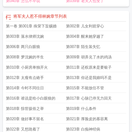
第040章 怎么不早说
第039章 老夫人也变了
将军夫人惹不得
将军夫人惹不得在线看电视百度
将军夫人惹不得全文免费阅读
完结
将军夫人惹不得电视剧全集
将军夫人惹不得后续
将军夫人惹不得林婉
章节列表
第一卷 第001章 殊荣下旨赐婚
第002章 儿女利箭穿心
第003章 落水律师沈婉
第004章 醒来她穿越了
第006章 两只白眼狼
第007章 陌生装失忆
第008章 梦沈婉的半生
第009章 胡弄兑了水的鸡汤
第010章 小厨房单独开火
第011章 还权原来是要银子
第012章 太瘦有点硌手
第013章 你还是我娘吗不是
第014章 今时不同往日
第015章 不能放任不管
第016章 谁说是给小白眼狼的
第017章 心脉已停无力回天
第018章 惊世骇俗之举
第019章 什么条件
第020章 做好事不留名
第021章 厚脸皮的慕容离
第022章 又想跪着了
第023章 白痴神经病