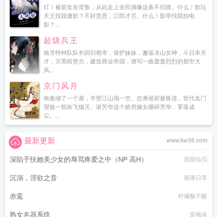
叮！被前女友背叛，从此走上全民偶像这条不归路。什么！歌坛
天王找我邀歌？不好意思，江郎才尽。什么！影帝找我拍电
影？...
超级兵王
狼牙特种队队长回归都市，保护妹妹，邂逅冰山女神，斗日本天
才，灭黑暗势力，建造商业帝国，谱写一曲轰轰烈烈的都市大
风...
京门风月
南秦倾了一个谢，半壁江山塌一空。忠勇侯府被株连，世代名门
望族一朝灰飞烟灭。谢芳华这个娇房嫡女碾碎芳华，零落成
尘。...
最新更新
www.kw36.com
深陷于扶她美少女的辱骂疼爱之中（NP 高H）
甜甜仙贝
沉溺，淫欲之音
困倦日常
赤鸾
柠檬酸不酸
熟女名器系统
富梅洛