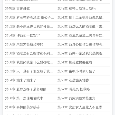
第48章 言传身教
第49章 精神出轨算出轨吗
第50章 罗彦桦娇滴滴道 秦公子来
第51章 把十二金钗给我秦总抬上
玩呀
来
第52章 装不到逼你让我罗哥面子
第53章 我这么大的酒吧砸下去你
往哪放
居然不感动
第54章 许我们一世安宁
第55章 霸道总裁爱上离异带娃的
我
第56章 未知才是最恐怖的
第57章 我真心把你当弟你却满脑
子想
第58章 酒吧里有监控你讹不到我
第59章 我并不是渣我只是想给所
的
有漂亮妹子一个家
第60章 我夏婷就是什么醋都吃怎
第61章 施芙雅快要生啦
么了
第62章 人一旦有了邪念胆子就会
第63章 秦枫小时候可猛了
大许多
第64章 她来了她来了
第65章 还是施芙雅香
第66章 夏婷选择了最舒服的一条
第67章 明美惠 怪我咯
路
第68章 第一次使用催眠术
第69章 我鲍洪彪才是主角
第70章 秦枫的美梦破碎
第71章 比起女人生化人不更香一