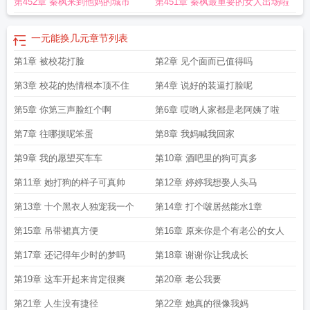
第452章 秦枫来到他妈的城市
第451章 秦枫最重要的女人出场啦
打一成语
一元可以换成多少元
一元变一万谁还做舔狗啊短剧演员表
一元换
10000金币图片
一元钱变一百元
谁还做舔狗啊的出处和背景介绍
一元能换几
元
一元变一万谁还做舔狗啊TXT
1元变10万的故事
1元怎么变2元
谁还做舔狗
一元能换几元
章节列表
啊唐子欣
一元变一万谁还做舔狗啊演员表
一元变一百元
扔一元变百元
一元变
第1章 被校花打脸
第2章 见个面而已值得吗
一万谁还做舔狗啊全集
一元钱怎么变成两元钱
谁还做舔狗啊酒酿梅花
一元钱变
成两元钱
谁还做舔狗啊酒酿TXT
一元钱可以变成两元钱吗
谁还做舔狗啊免费阅
第3章 校花的热情根本顶不住
第4章 说好的装逼打脸呢
读
一元变一分是怎么回事
一元变一万谁还做舔狗啊演员
一块钱变成100块
钱
第5章 你第三声脸红个啊
一元变一万元谁还做舔狗啊
一元变一万谁还做舔狗啊短剧
第6章 哎哟人家都是老阿姨了啦
第7章 往哪摸呢笨蛋
第8章 我妈喊我回家
第9章 我的愿望买车车
第10章 酒吧里的狗可真多
第11章 她打狗的样子可真帅
第12章 婷婷我想娶人头马
第13章 十个黑衣人独宠我一个
第14章 打个啵居然能水1章
第15章 吊带裙真方便
第16章 原来你是个有老公的女人
第17章 还记得年少时的梦吗
第18章 谢谢你让我成长
第19章 这车开起来肯定很爽
第20章 老公我要
第21章 人生没有捷径
第22章 她真的很像我妈