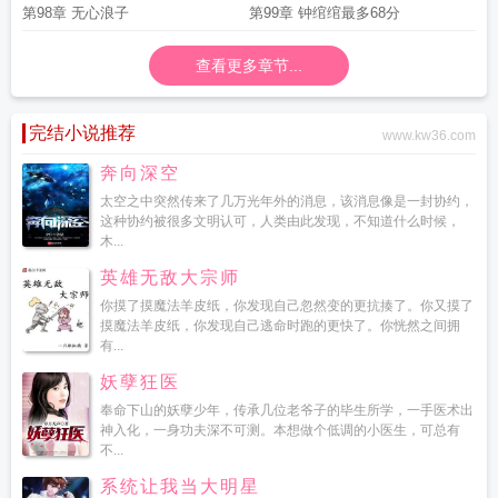
施芙雅
第98章 无心浪子
第99章 钟绾绾最多68分
查看更多章节...
完结小说推荐
www.kw36.com
奔向深空
太空之中突然传来了几万光年外的消息，该消息像是一封协约，
这种协约被很多文明认可，人类由此发现，不知道什么时候，
木...
英雄无敌大宗师
你摸了摸魔法羊皮纸，你发现自己忽然变的更抗揍了。你又摸了
摸魔法羊皮纸，你发现自己逃命时跑的更快了。你恍然之间拥
有...
妖孽狂医
奉命下山的妖孽少年，传承几位老爷子的毕生所学，一手医术出
神入化，一身功夫深不可测。本想做个低调的小医生，可总有
不...
系统让我当大明星