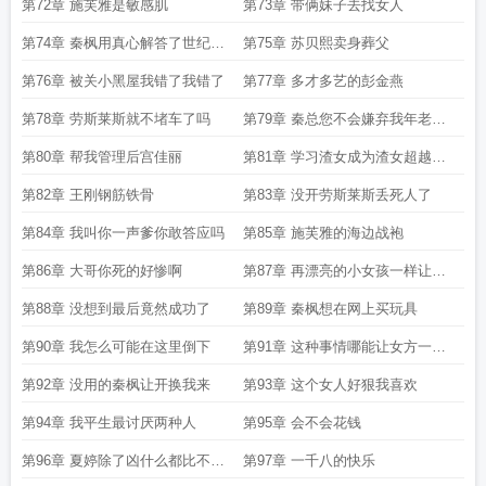
点吗
第72章 施芙雅是敏感肌
第73章 带俩妹子去找女人
第74章 秦枫用真心解答了世纪难
第75章 苏贝熙卖身葬父
题
第76章 被关小黑屋我错了我错了
第77章 多才多艺的彭金燕
第78章 劳斯莱斯就不堵车了吗
第79章 秦总您不会嫌弃我年老色
衰吧
第80章 帮我管理后宫佳丽
第81章 学习渣女成为渣女超越渣
女
第82章 王刚钢筋铁骨
第83章 没开劳斯莱斯丢死人了
第84章 我叫你一声爹你敢答应吗
第85章 施芙雅的海边战袍
第86章 大哥你死的好惨啊
第87章 再漂亮的小女孩一样让人
讨厌
第88章 没想到最后竟然成功了
第89章 秦枫想在网上买玩具
第90章 我怎么可能在这里倒下
第91章 这种事情哪能让女方一个
人出力
第92章 没用的秦枫让开换我来
第93章 这个女人好狠我喜欢
第94章 我平生最讨厌两种人
第95章 会不会花钱
第96章 夏婷除了凶什么都比不上
第97章 一千八的快乐