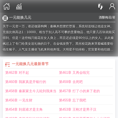
一元能换几元
酒酿梅花
/著
关于一元变一万，谁还做舔狗啊：秦枫本想摆烂堕落，系统却送钱让他追女神。
充值比例高达1：10000。相当于别人高不可攀的贵重物品，他只要几百块就能买
得到。但是！这些钱只能花在女人身上，而且还必须是90分以上的女人。从此秦
枫过上了专门给美女送礼物的日子。在金钱攻势下。黑丝校花跑来哭着喊着要给
他生猴子。人气女主播坐飞机来和他奔现。大明星不怕掉粉，官宣要和他结婚。
面对如狼似虎的美女们，秦枫表示有点小慌，担心自己细胳膊细腿受不了。而且
女
如何让一元变成100元
谁还做舔狗啊什么意思
一元变一万谁还做舔狗啊原
一元能换几元
最新章节
版
谁还做舔狗啊夏婷
谁还做舔狗啊酒酿梅花人物介绍
一元如何变两元
一元如
第462章 对不起
第461章 又再会啦完
何变亿元
一元变一万谁还做舔狗啊唐子欣
一元可以换多少元
谁还做舔狗啊
一
元换几元
一元变一百元魔术图解
谁还做舔狗啊短剧
一元变成两元
谁还做舔狗
第460章 我家真是开银行的
第459章 去死吧
啊何娇娇
一元钱怎么变成100块钱
1元如何变2元
一元钱怎样变成一百块钱
1元
变100元
一块钱变100元
一块钱变成一千万的故事
一元怎么变两元
一元变一
第458章 秦家家主今儿轮到我来当
第457章 打了小的来了老的
万
谁还做舔狗啊TXT
一元变一万谁还做舔狗啊短剧全集
一元变两元需要几
第456章 一见生财
第455章 忘了我吧
步
谁还做舔狗啊番茄
谁还做舔狗啊演员
1元怎么变成100元
1块钱变成2块
钱
谁还做舔狗啊笔趣阁
1元变成0.01元的奥秘是什么
谁还做舔狗啊酒酿梅花
第454章 到底谁才是主角
第453章 王刚才是男子汉
TXT
用一元钱怎么变成亿万富翁
谁还做舔狗啊演员表
一元变百元
一元变九元