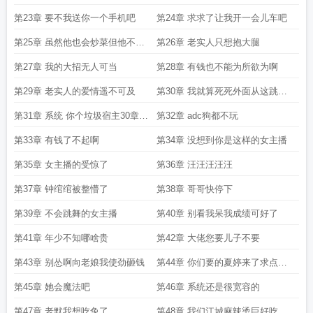
第23章 要不我送你一个手机吧
第24章 求求了让我开一会儿车吧
第25章 虽然他也会炒菜但他不是
第26章 老实人只想抱大腿
美食家王刚
第27章 我的大招无人可当
第28章 有钱也不能为所欲为啊
第29章 老实人的爱情遥不可及
第30章 我就算死死外面从这跳下
去都不会给你当小三
第31章 系统 你个垃圾宿主30章了
第32章 adc狗都不玩
连个傻白甜都搞不定
第33章 有钱了不起啊
第34章 没想到你是这样的女主播
第35章 女主播的受惊了
第36章 汪汪汪汪汪
第37章 钟绾绾被整懵了
第38章 哥哥快停下
第39章 不会跳舞的女主播
第40章 别看我呆我成绩可好了
第41章 年少不知哪啥贵
第42章 大佬您要儿子不要
第43章 别怂啊向老娘我使劲砸钱
第44章 你们要的夏婷来了求点小
礼物
第45章 她会魔法吧
第46章 系统还是很宽容的
第47章 老默我想吃兔了
第48章 我们江城麻辣烫巨好吃