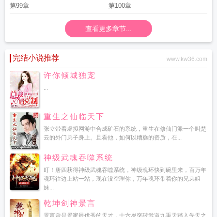
第99章
第100章
查看更多章节...
完结小说推荐
www.kw36.com
许你倾城独宠
...
重生之仙临天下
张立带着虚拟网游中合成矿石的系统，重生在修仙门派一个叫楚
云的外门弟子身上。且看他，如何以糟糕的资质，在...
神级武魂吞噬系统
叮！唐四获得神级武魂吞噬系统，神级魂环快到碗里来，百万年
魂环往边上站一站，现在没空理你，万年魂环带着你的兄弟姐
妹...
乾坤剑神景言
景言曾是景家最优秀的天才，十六岁突破武道九重天踏入先天之