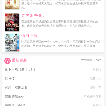
境，整个东临城无人能比，却莫名其妙在进入神风学院后境界
跌...
异界那些事儿
普通版唐恩穿越成为异界领主攀科技搞建设顺带拯救世界的故
事。优雅版貌似天真纯洁的唐恩被女主角各种调戏然后...
仙府之缘
叶晨是武国书院的一个小人物，在书阁内无意间得到一副仙府古
画卷轴，从此踏上修仙之路。绿色小说网网首发。腾讯微博...
最新更新
www.kw36.com
床下不熟（高干，H）
啊肥阿
牝马传
勤务小兵
沉溺，淫欲之音
困倦日常
催眠调教app
昨夜骤雨打窗
撬墙角（高H）
啊肥阿