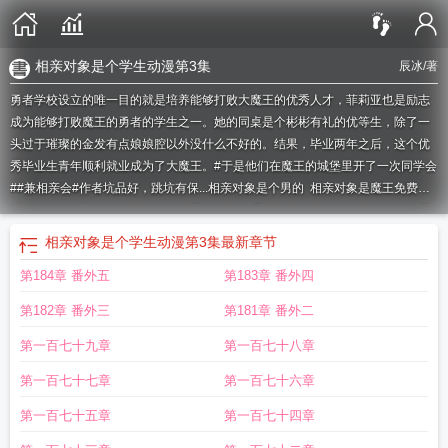
相亲对象是个学生动漫第3集
辰冰
/著
勇者学校设立的唯一目的就是培养能够打败大魔王的优秀人才，菲莉亚也是励志
成为能够打败魔王的勇者的学生之一。她的同桌是个彬彬有礼的优等生，除了一
头过于璀璨的金发有点娘娘腔以外没什么不好的。结果，毕业两年之后，这个优
秀毕业生青年顺利就业成为了大魔王。#于是他们在魔王的城堡里开了一次同学会
##兼相亲会#作者坑品好，跳坑有保...
相亲对象是个男的
相亲对象是魔王免费阅
读
相亲对象是魔王副cp
相亲对象是学生第二季
如何婉拒相亲对象
相亲对象是
最强硬问题
相亲对象居然是国王韩剧
相亲对象是魔王 免费阅读
相亲对象是魔
相亲对象是个学生动漫第3集
最新章节
王剧透
给相亲对象照片禁忌
相亲对象是个妖 漫画
相亲对象是魔王无防盗
相亲
第184章 番外五
第183章 番外四
对象是个男人漫画
相亲对象是个妖免费漫画
相亲对象是个妖漫画下拉
12集全相
亲对象是自己的学生
相亲对象是警察动漫
相亲对象居然是国王
相亲对象是国
第182章 番外三
第181章 番外二
王
相亲对象是学生魔力看
相亲对象是魔王 作者辰冰
相亲对象是魔王晋江
相亲
对象是国王韩剧
相亲对象是25岁女高中
梦见相亲对象
相亲对象是自己的学生
第一百七十九章
第一百七十八章
2
相亲对象是魔王 辰冰
相亲对象是魔王 百度
相亲对象是恶魔学生
相亲对象是
第一百七十七章
第一百七十六章
个学生动漫第3集
相亲对象是个妖
相亲对象说谢谢怎么回复
相亲对象是魔王
TXT
相亲对象是自己的学生完整版
第一百七十五章
第一百七十四章