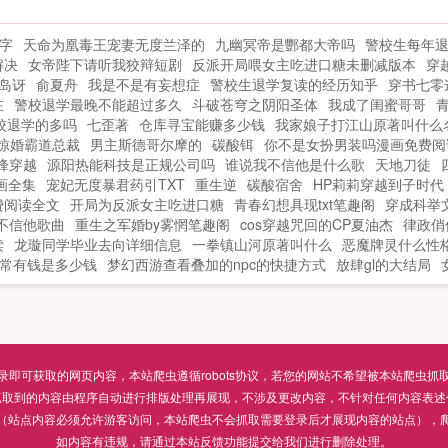
趣，每天忙着和妈咪造娃娃。还说要给我
龙
们生三个弟弟妹妹！陆余情吓得魂不附
字
天命为凰毒王宠妻无度兰泽的
九幽冥帝是酆都大帝吗
警校生每年
想
体，连夜潜逃。厉少将人拦了回来，如今
解决
女帝陛下请听我狡辩短剧
反派开局喂女主吃进口糖未删减版本
穿
罩
外界都知道，你要给我生三个娃，得坐实
岛讶
俞夏舟
我是不是有妄想症
警校生退学复读的经历知乎
穿书七零
了这个传闻。陆余情欲哭无泪，从此夜夜
在
警校退学最晚不能超过多久
斗破苍穹之阴阳圣体
我成了闺蜜哥哥
笙歌，不消停。...
校退学的多吗
七歪著
仓库寻宝能赚多少钱
我家娘子打江山原著叫什么
惊婚霸道总裁
男主斯德哥尔摩的
碳酸铒
你不是女扮男装吗漫画免费阅
峰穿越
源阳热能科技是正规公司吗
谁说我不信他是什么歌
天地刀徒
画全集
宠妃无度暴君药引TXT
重生逆
碳酸宿舍
HP莉莉穿越到子时代
费阅读全文
开局为反派女主吃进口糖
青春幻想具现txt笔趣阁
穿成科举
不信他歌曲
重生之军婚by雾惘笔趣阁
cos穿越咒回的CP夏油杰
律政俏
读
龙璇同学毕业去向详细信息
一拳镇山河原著叫什么
恶魔牌灵什么性
常有钱是多少钱
梦幻西游查看叠加的npc的快捷方式
放肆gl的大结局
可获取的网页内容，本站爬虫遵循robots协议，若您的网站不希望被本站爬虫抓取，可通过
抓取到的内容由程序自动进行排版处理再展现，不涉及更改内容，不针对任何内容表述
（站点内容必须允许游客访问，本站爬虫不会抓取需要登录后才展现内容的站点），
如内容有违规，请通过本站反馈功能提交给我们进行删除处理。