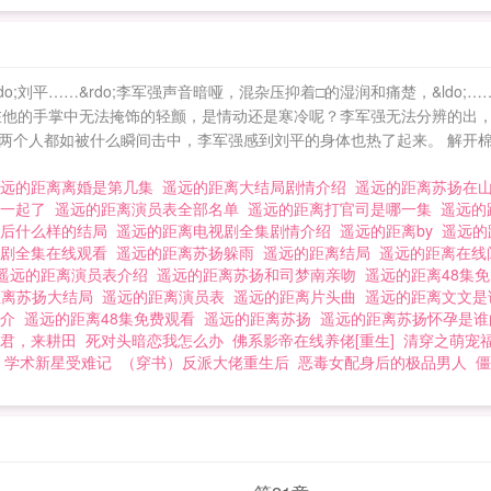
;刘平……&rdo;李军强声音暗哑，混杂压抑着□的湿润和痛楚，&ldo;…
在他的手掌中无法掩饰的轻颤，是情动还是寒冷呢？李军强无法分辨的出
两个人都如被什么瞬间击中，李军强感到刘平的身体也热了起来。 解开
遥远的距离离婚是第几集
遥远的距离大结局剧情介绍
遥远的距离苏扬在
在一起了
遥远的距离演员表全部名单
遥远的距离打官司是哪一集
遥远的
最后什么样的结局
遥远的距离电视剧全集剧情介绍
遥远的距离by
遥远的
视剧全集在线观看
遥远的距离苏扬躲雨
遥远的距离结局
遥远的距离在
遥远的距离演员表介绍
遥远的距离苏扬和司梦南亲吻
遥远的距离48集
距离苏扬大结局
遥远的距离演员表
遥远的距离片头曲
遥远的距离文文
简介
遥远的距离48集免费观看
遥远的距离苏扬
遥远的距离苏扬怀孕是
君，来耕田
死对头暗恋我怎么办
佛系影帝在线养佬[重生]
清穿之萌宠
学术新星受难记
（穿书）反派大佬重生后
恶毒女配身后的极品男人
僵