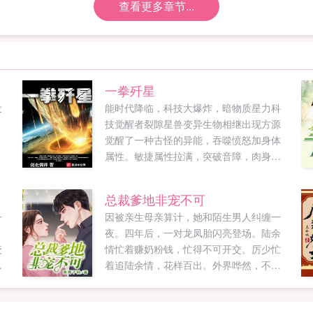
查看更多章节...
一拳歼星
没
能时代降临，科技大爆炸，暗物质星力科
技觉醒者裂隙星兽变异生物相继出现方源
觉醒了一种古怪的异能，吞噬愤怒加身体
属性。敏捷属性拉满，突破音障，肉身音
巡航！力量属性拉满，暗物质龙拳，一拳
歼星！体魄属性拉满，铸就帝国壁垒，肉
总裁爹地非宠不可
身抗核弹！精神属性拉满，梦境入侵，潜
一
因被亲生母亲算计，她和陌生男人纠缠一
意识植入，思维控制注本书走从国从军路
夜。四年后，一对龙凤胎闪亮登场。陆余
线。导读第363章肉身音第426章强相互作
咬
情忙着赚奶粉钱，忙得不可开交。厉少忙
用力材料第639章可控核聚变技术第688章
同
着追陆余情，花样百出。外界哗然，不是
舰载天基武器。...
及
说厉少不近女色，清心寡欲，冷情无趣
饶
吗？大宝二宝出来澄清，我爹地多情有