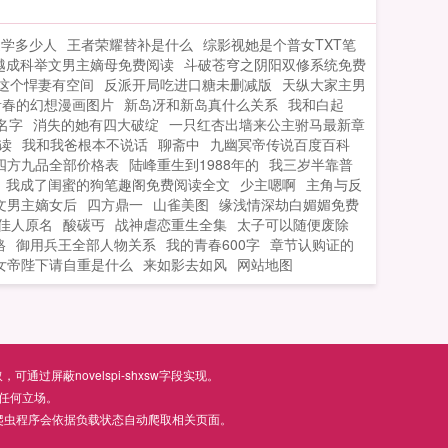
便是她的性子。现代的她无人能敌，重生
的她同样要成为最强的人！...
退学多少人
王者荣耀替补是什么
综影视她是个普女TXT笔
越成科举文男主嫡母免费阅读
斗破苍穹之阴阳双修系统免费
这个悍妻有空间
反派开局吃进口糖未删减版
天纵大家主男
青春的幻想漫画图片
新岛冴和新岛真什么关系
我和白起
名字
消失的她有四大破绽
一只红杏出墙来公主驸马最新章
读
我和我爸根本不说话
聊斋中
九幽冥帝传说百度百科
四方九品全部价格表
陆峰重生到1988年的
我三岁半靠普
我成了闺蜜的狗笔趣阁免费阅读全文
少主嗯啊
主角与反
文男主嫡女后
四方鼎一
山雀美图
缘浅情深劫白媚媚免费
佳人原名
酸碳丐
战神虐恋重生全集
太子可以随便废除
格
御用兵王全部人物关系
我的青春600字
章节认购证的
女帝陛下请自重是什么
来如影去如风
网站地图
屏蔽novelspi-shxsw字段实现。
任何立场。
爬虫程序会依据负载状态自动爬取相关页面。