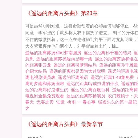
《遥远的距离片头曲》第23章
可是虽然明明知道，这拼命鼓动着的心却如何能够停止，&ldo
同意，李军强的手就从棉大衣下摆抚了进去。 刘平的身体
不住的微微抖着，这一点在他碰触到刘平下面时尤其明显，
大衣紧紧裹住他们两个人，刘平背靠着土坑，棉...
遥远的距离苏扬和司梦南圆房
遥远的距离孙千雅的结局
意思
遥远的距离苏扬躲雨是哪一集
遥远的距离苏扬和谁
的距离张云龙
遥远的距离司梦南结局
遥远的距离孙千雅
介绍大结局
遥远的距离都是因为太过聪明
遥远的距离电
离电视剧演员表
遥远的距离英语
遥远的距离1-48集免费
离司梦南和苏扬圆房
遥远的距离by成虫讲的什么
遥远的
远的距离郑好是谁生的
遥远的距离百度百科
遥远的距离
电视剧全集免费观看
遥远的距离苏扬演员
农门辣娘子：夫
春天
无妄之灾
诓世
祈雨
一春心事
强盗头头的第一皇妃
之
《遥远的距离片头曲》最新章节