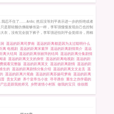
…我忍不住了……&rdo; 然后没等刘平表示进一步的拒绝或者
，只是那轻颤仿佛能够传染一样，李军强慢慢发现自己也控制
棉大衣，没有完全脱下裤子，李军强还怕刘平会觉得冷，用棉
山洞
遥远的距离司梦南
遥远的距离都是因为太过聪明什么
距离 电视剧
遥远的距离宋素萍
遥远的距离剧情简介
遥远
距离大结局
遥远的距离张丽萍的结局
遥远的距离分集剧情
线阅读
遥远的距离文文的身世
遥远的距离电视剧
遥远的距
免费观看完整版
遥远的距离英文
遥远的距离剧情
遥远的距
是谁生的
遥远的距离剧情分集介绍
遥远的距离文文走丢
遥
谁的
遥远的距离片尾曲
遥远的距离苏扬司梦南
遥远的距离
福晋
贵女天娇
养个皇帝当小攻
寻寻诱你
重生之伪学霸的
尸总是跟我抢师兄
乡野迷情小村医
做我的宝贝
徐徐图