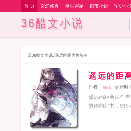
首 页
玄幻修真
重生穿越
都市小说
军史小
36酷文小说
36酷文小说
>
遥远的距离片头曲
遥远的距
作者：
成虫
更新时间：
遥远的距离由作者