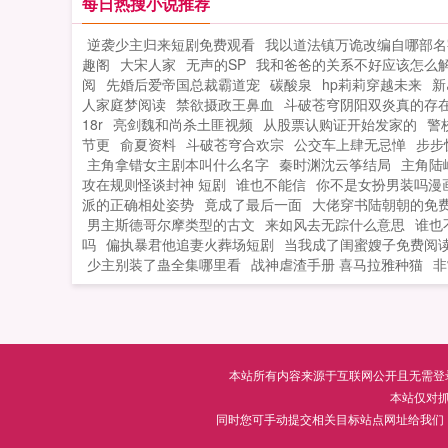
命。自打遇上了宇宙第一直男乔影帝之
每日热搜小说推荐
后，怀疑人生的人却变成了她？？？恶
逆袭少主归来短剧免费观看
我以道法镇万诡改编自哪部名
咆哮的楚小花我只想和你谈恋爱，你却
趣阁
大宋人家
无声的SP
我和爸爸的关系不好应该怎么
和我谈演技？？？影帝弱小无助可怜我
阅
先婚后爱帝国总裁霸道宠
碳酸泉
hp莉莉穿越未来
新
的小花好像比我厉害，肿么办？...
人家庭梦阅读
禁欲摄政王鼻血
斗破苍穹阴阳双炎真的存
18r
亮剑魏和尚杀土匪视频
从股票认购证开始发家的
警
节更
俞夏资料
斗破苍穹合欢宗
公交车上肆无忌惮
步步
主角拿错女主剧本叫什么名字
秦时渊沈云筝结局
主角陆
攻在规则怪谈封神 短剧
谁也不能信
你不是女扮男装吗漫
派的正确相处姿势
竟成了最后一面
大佬穿书陆朝朝的免
男主斯德哥尔摩类型的古文
来如风去无踪什么意思
谁也
吗
偏执暴君他追妻火葬场短剧
当我成了闺蜜嫂子免费阅
少主别装了蛊全集哪里看
战神虐渣手册 喜马拉雅种猫
非
本站所有内容来源于互联网公开且无需登录即
本站仅对
同时您可手动提交相关目标站点网址给我们