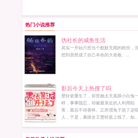
热门小说推荐
伪社长的咸鱼生活
其实一开始只想当个默默无闻的粉丝，
想到居然成了自己本命的大老板。...
影后今天上热搜了吗
楚轻瓷重生了，前世她太天真跟小白兔
样，事事隐忍，却被最亲近的人利用陷
害，最后不得善终。正所谓兔子急了还
人，于是，暴躁女王楚轻瓷上线了。如
开挂一般的战斗力，那些曾经伤害她以
正准备害她的人都怀疑人生，直呼女王