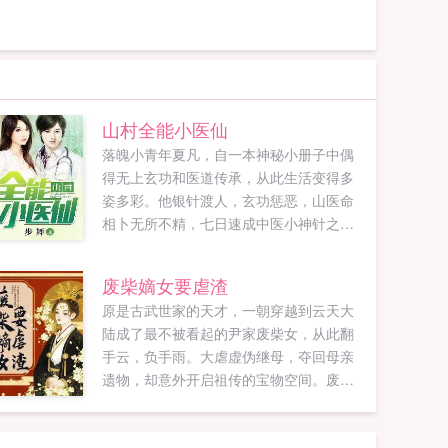
山村全能小医仙
落魄小青年夏凡，自一本神秘小册子中偶
得无上玄功和医道传承，从此生活变得多
姿多彩。他银针渡人，玄功惩恶，山医命
相卜无所不精，七日速成中医小神针之名
让他饱受诽议，众美环伺的日常生活更是
羡煞旁人。且看主角如何征服白富美，踏
废柴嫡女要虐渣
上人生巅峰。...
原是古武世家的天才，一朝穿越到云天大
陆成了最不被看起的尹家废柴女，从此翻
手云，负手雨。大虐虚伪继母，夺回母亲
遗物，却意外开启祖传的宝物空间。废柴
体质？灵泉淬体，实则惊才艳艳的绝世天
才！与其坐以待毙，倒不如主动进攻，这