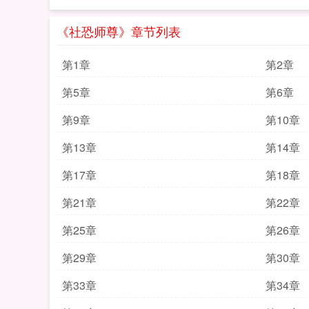
《社恐师尊》章节列表
第1章
第2章
第5章
第6章
第9章
第10章
第13章
第14章
第17章
第18章
第21章
第22章
第25章
第26章
第29章
第30章
第33章
第34章