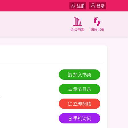
注册
登录
会员书架
阅读记录
加入书架
章节目录
读。
立即阅读
手机访问