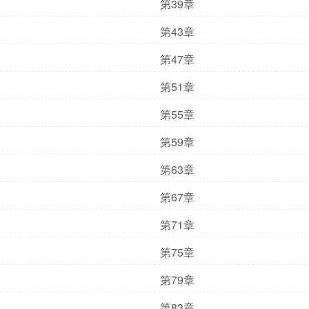
第39章
第43章
第47章
第51章
第55章
第59章
第63章
第67章
第71章
第75章
第79章
第83章