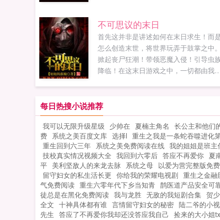
不可思议的末日
首先这并非是讲述如何在末日求生！而
怎么创造末世，将世界玩弄于鼓掌之中
掀起丧尸狂潮！带领恶魔入侵！引导虫
降临！在这末日游戏之中，一切都由我
手缔造！其次我要感谢一直以来陪伴我
眷属们。带来无尽寒冬与死亡的巫妖王
阿尔萨丝米奈希尔。由吞噬一切的病毒
每日热搜小说推荐
造的生命，亚历克斯墨瑟将时间掌控于
我可以无限升级星级
少帅在
夏楠主角名
长公主和他们
中的极恶精灵，时崎狂三。被符文枷锁
费
系统之美百度文库
选择l
重生之我是一条蛇吞噬进化
禁锢的远古巫灵，泽拉斯。诸君一起来
重生回到六三年
系统之美免费阅读在线
我的姐姐是班主
造一次末日的狂欢盛宴吧！...
技校真实情况视频大全
我回到六零后
答应不再爱你
夏
平
美利坚敌人的来龙去脉
系统之母
以爱为营完整版免费
留守妇女的私生活长更
你给我的荣耀电视剧
重生之金融
气免费阅读
重生六零年代下乡当知青
鹊医道产品安全可
徒总是在黑化免费阅读
我与龙胜
无敌的我短剧合集
贺少
全文
十神具体都有谁
言情留守妇女的秘密
陆二爷的小视
先生
答应了不再爱你我却还没答应我自己
捡来的大小姐tx