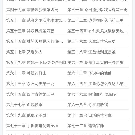
第三更
第四十九章 震慑流沙镇第四更
第五十章 今日流沙以我为尊第一更
第五十一章 武者之争安辨雌雄第二
第二十二章 你是在叫我吗第三更
更
第五十三章 笑尽风流第四更
第五十四章 御剑乘风来纵横天地间
第一更
第五十五章 林望天拜见老师 第二
第五十六章 大拿出世第三更
更
第五十七章 又遇熟人
第五十八章 江鱼他到底是谁
第五十九章 碰她一下我便砍你手脚
第六十章 我是江老大的一条走狗
第六十一章 韩晨的打击
第六十二章 传说中的地仙
第六十三章 余州两美第一更
第六十四章 江鱼你怎么在这儿第二
更
第六十五章 四叶青莲第三更
第六十六章 踏浪而行 第四更
第六十七章 血洗影杀
第六十八章 你在威胁我
第六十九章 他疯了不成
第七十章 今日斩绝世大拿
第七十一章 手握雷电仿若天神
第七十二章 连斩宗师