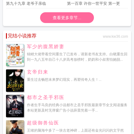
第九十九章 老爷子亲临
第一百章 许你一世平安 第一更
查看更多章节...
完结小说推荐
www.kw36.com
军少的腹黑娇妻
锦鲤大佬带着空间重生了已发布，请新老书友支持。白晓重生回
到一九八五年自己十八岁高考放榜时，奶奶和小叔害怕她脱...
玄帝归来
重生过去畅想未来梦幻现实，再塑传奇人生！...
都市之圣手邪医
作者生手马良的经典小说都市之圣手邪医最新章节全文阅读服务
本站更新及时无弹窗广告小说薛晨凭着一手...
超级御兽仙医
王绪的脑海中多了一块古老神碑，上面还有金光闪闪的文字然