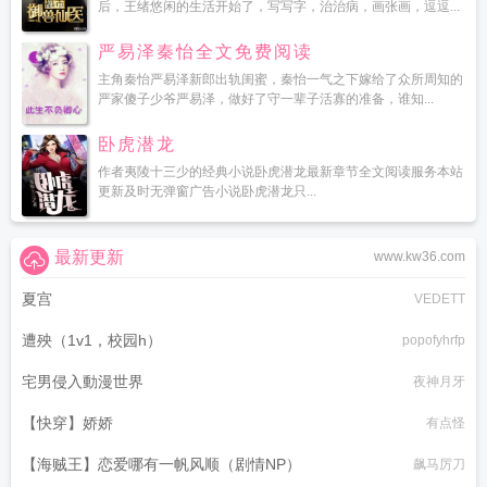
后，王绪悠闲的生活开始了，写写字，治治病，画张画，逗逗...
严易泽秦怡全文免费阅读
主角秦怡严易泽新郎出轨闺蜜，秦怡一气之下嫁给了众所周知的
严家傻子少爷严易泽，做好了守一辈子活寡的准备，谁知...
卧虎潜龙
作者夷陵十三少的经典小说卧虎潜龙最新章节全文阅读服务本站
更新及时无弹窗广告小说卧虎潜龙只...
最新更新
www.kw36.com
夏宫
VEDETT
遭殃（1v1，校园h）
popofyhrfp
宅男侵入動漫世界
夜神月牙
【快穿】娇娇
有点怪
【海贼王】恋爱哪有一帆风顺（剧情NP）
飙马厉刀