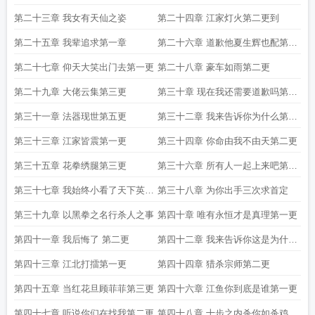
更
第二十三章 我女有天仙之姿
第二十四章 江家灯火第二更到
第二十五章 我辈追求第一章
第二十六章 道歉他夏生辉也配第二
更
第二十七章 仰天大笑出门去第一更
第二十八章 豪车如雨第二更
第二十九章 大佬云集第三更
第三十章 现在我还需要道歉吗第四
更
第三十一章 法器现世第五更
第三十二章 我来告诉你为什么第六
更
第三十三章 江家皆震第一更
第三十四章 你命由我不由天第二更
第三十五章 花拳绣腿第三更
第三十六章 所有人一起上来吧第四
更
第三十七章 我始终小看了天下英雄
第三十八章 为你出手三次求首定
求首定
第三十九章 以黑拳之名行杀人之事
第四十章 唯有永恒才是真理第一更
第四十一章 我后悔了 第二更
第四十二章 我来告诉你这是为什么
第三更
第四十三章 江北打擂第一更
第四十四章 猎杀宗师第二更
第四十五章 当红花旦顾菲菲第三更
第四十六章 江鱼你到底是谁第一更
第四十七章 听说你们在找我第二更
第四十八章 十步之内杀你如杀鸡狗