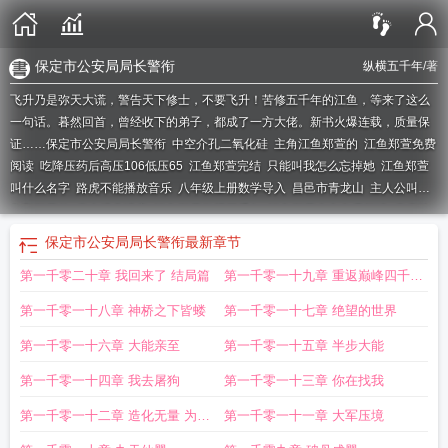
保定市公安局局长警衔
纵横五千年
/著
飞升乃是弥天大谎，警告天下修士，不要飞升！苦修五千年的江鱼，等来了这么
一句话。暮然回首，曾经收下的弟子，都成了一方大佬。新书火爆连载，质量保
证……
保定市公安局局长警衔
中空介孔二氧化硅
主角江鱼郑萱的
江鱼郑萱免费
阅读
吃降压药后高压106低压65
江鱼郑萱完结
只能叫我怎么忘掉她
江鱼郑萱
叫什么名字
路虎不能播放音乐
八年级上册数学导入
昌邑市青龙山
主人公叫江
鱼和郑萱的
党史经典讲座
江鱼郑萱纵横五千年
江鱼郑萱全文免费阅读
疱疹性
咽颊炎需要吃利巴韦林吗
心脏造影act
江鱼郑萱笔趣阁
保定市公安局局长警衔
最新章节
第一千零二十章 我回来了 结局篇
第一千零一十九章 重返巅峰四千字
大章节
第一千零一十八章 神桥之下皆蝼
第一千零一十七章 绝望的世界
第一千零一十六章 大能亲至
第一千零一十五章 半步大能
第一千零一十四章 我去屠狗
第一千零一十三章 你在找我
第一千零一十二章 造化无量 为绯
第一千零一十一章 大军压境
沙玉佩加更