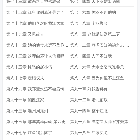
第七十三章 欲杀之人神佛难保
第七十四章 天下英雄出我辈
第七十五章 江鱼你到底还是走了
第七十六章 你惹不起他的
第七十七章 他们喜欢叫我江大拿
第七十八章 毕业聚会
第七十九章 又见故人
第八十章 这就是法器第二更
第八十一章 她的地位永远不及你十
第八十二章 燕雀安知鸿鹄之志 第
分之一
四更到
第八十三章 这理由还让人信服吗
第八十四章 人间不知我
第八十五章 惊恐的赵小倩
第八十六章 大拿之姿气魄吞天
第八十七章 定婚仪式
第八十八章 因为你配不上江鱼
第八十九章 我郑萱永远不会后悔
第九十章 好我告诉你
第九十一章 倾覆江家
第九十二章 婚礼前戏
第九十三章 淮州周旭到
第九十四章 整个江北
第九十五章 那年英雄尚幼 第四更
第九十六章 漠南来人两省齐聚第五
更
第九十七章 江鱼我后悔了
第九十八章 江家失龙