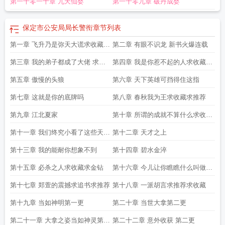
第一千零一十章 九天仙婴
第一千零九章 破丹成婴
保定市公安局局长警衔
章节列表
第一章 飞升乃是弥天大谎求收藏推
第二章 有眼不识龙 新书火爆连载
荐票
第三章 我的弟子都成了大佬 求收
第四章 我是你惹不起的人求收藏推
藏
荐票
第五章 傲慢的头狼
第六章 天下英雄可挡得住这指
第七章 这就是你的底牌吗
第八章 春秋我为王求收藏求推荐
第九章 江北夏家
第十章 所谓的成就不算什么求收藏
求推荐
第十一章 我们终究小看了这些天才
第十二章 天才之上
求推荐票求收藏
第十三章 我的能耐你想象不到
第十四章 碧水金淬
第十五章 必杀之人求收藏求金钻
第十六章 今儿让你瞧瞧什么叫做神
通求收藏求推荐
第十七章 郑萱的震撼求追书求推荐
第十八章 一派胡言求推荐求收藏
第十九章 当如神明第一更
第二十章 当世大拿第二更
第二十一章 大拿之姿当如神灵第一
第二十二章 意外收获 第二更