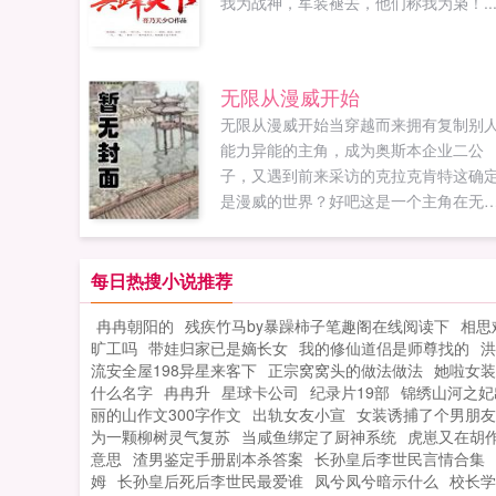
我为战神，军装褪去，他们称我为枭！..
无限从漫威开始
无限从漫威开始当穿越而来拥有复制别
能力异能的主角，成为奥斯本企业二公
子，又遇到前来采访的克拉克肯特这确
是漫威的世界？好吧这是一个主角在无
世界潇洒的故事，看多了拼命求生，看
了挣扎变强，感受多了那种类似正版热
的无限流，来享受下如同穿着沙滩裤躺
每日热搜小说推荐
夏威夷海滩看比基尼的快感吧主角语录
冉冉朝阳的
残疾竹马by暴躁柿子笔趣阁在线阅读下
相思
人生最大的追求就是享受，不是物质享
旷工吗
带娃归家已是嫡长女
我的修仙道侣是师尊找的
洪
受，就是精神享受，当然，选后者的通
流安全屋198异星来客下
正宗窝窝头的做法做法
她啦女装
都有点强迫症写本书的时候作者节操无
什么名字
冉冉升
星球卡公司
纪录片19部
锦绣山河之妃
限如果您喜欢无限从漫威开始，别忘记
丽的山作文300字作文
出轨女友小宣
女装诱捕了个男朋友
享给朋友...
为一颗柳树灵气复苏
当咸鱼绑定了厨神系统
虎崽又在胡作
意思
渣男鉴定手册剧本杀答案
长孙皇后李世民言情合集
姆
长孙皇后死后李世民最爱谁
凤兮凤兮暗示什么
校长学