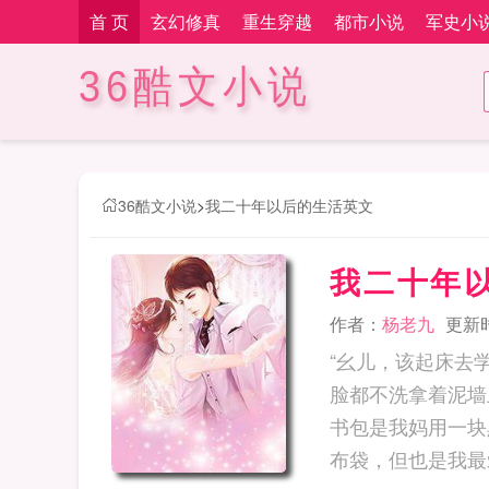
首 页
玄幻修真
重生穿越
都市小说
军史小
36酷文小说
36酷文小说
>
我二十年以后的生活英文
我二十年
作者：
杨老九
更新时间
“幺儿，该起床去
脸都不洗拿着泥墙
书包是我妈用一块
布袋，但也是我最