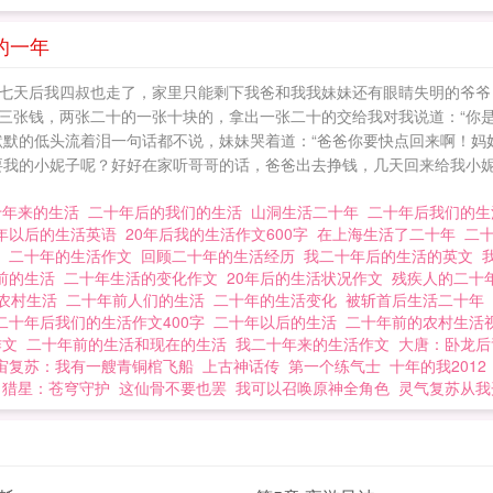
我妈有说“等等，来给个早餐，边走边吃。”说是早餐那简
坨昨晚晚饭没吃完的玉米面和成的糊糊，然后在放上自家
的一年
我手机边走边吃。 杨老九
七天后我四叔也走了，家里只能剩下我爸和我我妹妹还有眼睛失明的爷爷
三张钱，两张二十的一张十块的，拿出一张二十的交给我对我说道：“你
默默的低头流着泪一句话都不说，妹妹哭着道：“爸爸你要快点回来啊！妈
要我的小妮子呢？好好在家听哥哥的话，爸爸出去挣钱，几天回来给我小妮
十年来的生活
二十年后的我们的生活
山洞生活二十年
二十年后我们的生
年以后的生活英语
20年后我的生活作文600字
在上海生活了二十年
二
化
二十年的生活作文
回顾二十年的生活经历
我二十年后的生活的英文
前的生活
二十年生活的变化作文
20年后的生活状况作文
残疾人的二十
的农村生活
二十年前人们的生活
二十年的生活变化
被斩首后生活二十年
二十年后我们的生活作文400字
二十年以后的生活
二十年前的农村生活
作文
二十年前的生活和现在的生活
我二十年来的生活作文
大唐：卧龙后
宙复苏：我有一艘青铜棺飞船
上古神话传
第一个练气士
十年的我2012
猎星：苍穹守护
这仙骨不要也罢
我可以召唤原神全角色
灵气复苏从我