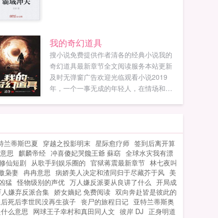
我的奇幻道具
搜小说免费提供作者清各的经典小说我的
奇幻道具最新章节全文阅读服务本站更新
及时无弹窗广告欢迎光临观看小说2019
年，一个一事无成的年轻人，在情场和职
场都失忆的时候，由于一场意外回到了
2010年，回去后的主角大脑被开发到百分
之百，聪明过人，此外还得到一张余额正
无穷银行卡，从而改变自己的命运。...
特兰蒂斯巴夏
穿越之投影明末
星际愈疗师
签到后离开算
意思
麒麟帝经
冲喜傻妃哭饞王爺 蘇窈
全球水灾我有漂
修仙短剧
从歌手到娱乐圈的
官狱蒋震最新章节
林七夜叫
傲枭妻
冉冉意思
病娇美人决定和渣同归于尽藏芥于风
美
凶猛
怪物级别的声优
万人嫌反派要从良讲了什么
开局成
万人嫌弃反派合集
娇女嫡妃 免费阅读
双向奔赴皆是彼此的
皇后死后李世民没再生孩子
丧尸的旅程日记
亚特兰蒂斯奥
是什么意思
网球王子幸村和真田同人文
彼岸 DJ
正身明道