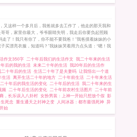
直跟如今没法比，因为
搞的辣椒酱，然后放
，又这样一个多月后，我爸就多去工作了，他走的那天我和
是哥哥，家里你最大，爷爷眼睛失明，我走后你要负起照顾
妈走了！我只有你了，你不能不要我爸！”我爸摸着妹妹的小
子买漂亮衣服，知道吗？”我妹妹哭着用力点头道：“嗯！我
活作文350字
二十年后我们的生活作文
我二十年来的生活
十年后的我的生活
未来二十年的生活
我20年后的生活作
我二十年后的生活
生活二十年了是夫妻吗
让我悟出一个道
年生活
离开生活二十年的地方
二十年前生活
二十年来生活
二十年后的我生活的变化
二十年后的生活
我二十年来的生
视频
二十年后生活的变化
二十年前农村生活图片
二十年前
裔，长乐误入八卦村
女扮男装：上神一开始只想放个假
影
生死念
重生通天之封神之变
人间冰器：都市最强死神
异
开始