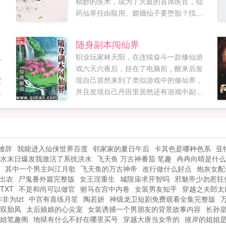
.
精妙的医术，成为了天庭的首席医官，仙
药仙草任由取用。嫦娥仙子要堕胎？找我
就对了。赤脚大仙，你有脚气，我这有皮
炎平一瓶。哎，七仙女别跑啊，我这有美
随身副本闯仙界
容养颜的配方...
人
职业玩家林天阳，在连续奋斗一款修仙游
戏六天六夜后，挂在了电脑前，醒来后发
定
现自己居然来到了类似游戏中的修仙界，
限
并且发现自己丹田里居然还有游戏中副本
多
通天塔，看林天阳如何带着副本玩转修仙
血
界！...
在
，
难辞
我能进入仙侠世界百度
邻家家的夏日午后
卡其色是哪种色系
亚
水末日爆发我激活了系统洪水
飞天鱼 万古神番茄 笔趣
冉冉向晴是什么
常
其中一个男主叫江月歌
飞天鱼的万古神帝
改行做什么好点
炮灰女配
下
出农
尸鬼番外篇完整版
女王涅重生
城隍庙求开智吗
邪魅帝少勿惹狂
分
TXT
不是和尚可以做官
驸马在宫中内卷
女装男友知乎
穿越之夫郎太
非为tzt
中宫有喜练月笙
陶若妍
神级龙卫短剧免费观看全集完整版
双胎凤
太后娘娘的心尖宠
女装诱捕一个男朋友的背景故事内容
长孙
姐笔趣阁
地狱有什么不好在哪里买号
穿越大唐当女帝的
彼岸的姐姐