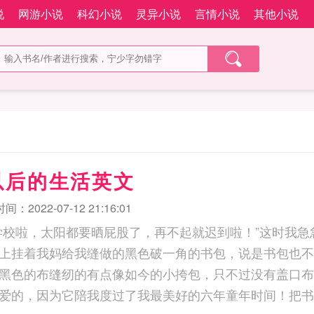
说
网游小说
科幻小说
灵异小说
言情小说
其他小说
以后的生活英文
：2022-07-12 21:16:01
学校啦，太阳都要晒屁股了，再不起就迟到啦！”这时我急
上挂着我妈给我缝做的黑色破一角的书包，说是书包也不
黑色的布缝纫的有点像如今的小挎包，只不过没有盖口布
爱的，因为它陪我度过了我最美好的六年童年时间！把书