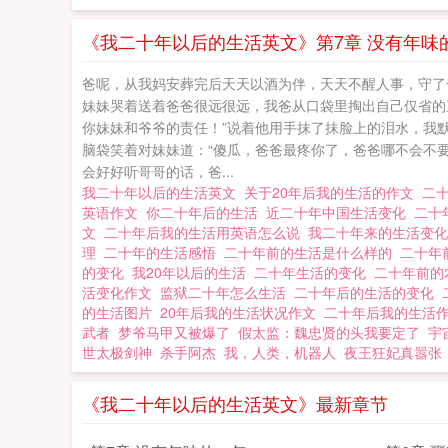
准备往外跑，这时
我那时的早餐是一
《我二十年以后的生活英文》第7章 没有年味
爸呢，从我妈安葬完后天天以酒为伴，天天不醒人事，守了
妹妹哭着送着爸爸很远很远，我爸从口袋里掏出自己仅省的
你妹妹和爷爷的责任！”说着他用手抹了抹脸上的泪水，我
脑袋笑着对妹妹道：“傻瓜，爸爸最疼你了，爸爸哪不会不
会好好听哥哥的话，爸...
我二十年以后的生活英文
关于20年后我的生活的作文
二
英语作文
你二十年后的生活
近二十年中国生活变化
二十
文
二十年后我的生活用英语怎么说
我二十年来的生活变
理
二十年的生活感悟
二十年前的生活是什么样的
二十年
的变化
我20年以后的生活
二十年生活的变化
二十年前
活变化作文
监狱二十年怎么生活
二十年后的生活的变化
的生活图片
20年后我的生活状况作文
二十年后我的生活
武者
梦爷马甲又被爆了
假太监：魏忠贤的头我要定了
宇
世太极剑神
杀手阿杰
我，人类，机器人
夜王狂妃真嚣张
《我二十年以后的生活英文》最新章节