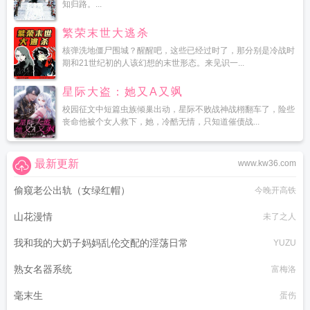
知归路。...
繁荣末世大逃杀
核弹洗地僵尸围城？醒醒吧，这些已经过时了，那分别是冷战时
期和21世纪初的人该幻想的末世形态。来见识一...
星际大盗：她又A又飒
校园征文中短篇虫族倾巢出动，星际不败战神战栩翻车了，险些
丧命他被个女人救下，她，冷酷无情，只知道催债战...
最新更新
www.kw36.com
偷窥老公出轨（女绿红帽）
今晚开高铁
山花漫情
未了之人
我和我的大奶子妈妈乱伦交配的淫荡日常
YUZU
熟女名器系统
富梅洛
毫末生
蛋伤