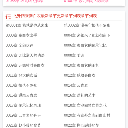
01088章 段九幽的解释
01087章 段九幽对人献殷勤
无极光TXT
飞升归来txt
飞升回来后为国家找资源全文
飞升归来秦白衣最新章节更新章节列表
章节列表
第0001章 我就是你从未来
第0002章 温岳宁报仇不隔夜
0003章 秦白衣出手
0004章 来都来了那就都留下
0005章 全部伏诛
0006章 秦白衣的传承记忆
0007章 无比逆天的功法
0008章 姜涛
0009章 开始针对秦白衣
0010章 秦白衣的杀机
0011章 好大的官威
0012章 威胁秦白衣
0013章 报仇不隔夜
0014章 云青岩
0015章 通缉云青岩
0016章 送礼的艺术
0017章 传承记忆再现
0018章 亡魂回馈亡灵之花
0019章 云青岩的身份
0020章 有意外之客到白山村
0021章 赵小暖的贪婪
0022章 撕心裂肺的梦