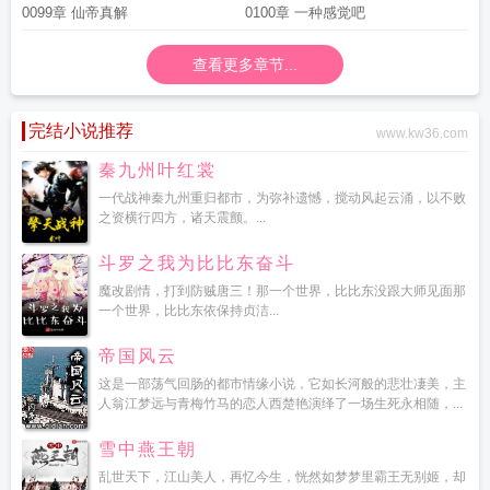
0099章 仙帝真解
0100章 一种感觉吧
查看更多章节...
完结小说推荐
www.kw36.com
秦九州叶红裳
一代战神秦九州重归都市，为弥补遗憾，搅动风起云涌，以不败
之资横行四方，诸天震颤。...
斗罗之我为比比东奋斗
魔改剧情，打到防贼唐三！那一个世界，比比东没跟大师见面那
一个世界，比比东依保持贞洁...
帝国风云
这是一部荡气回肠的都市情缘小说，它如长河般的悲壮凄美，主
人翁江梦远与青梅竹马的恋人西楚艳演绎了一场生死永相随，...
雪中燕王朝
乱世天下，江山美人，再忆今生，恍然如梦梦里霸王无别姬，却