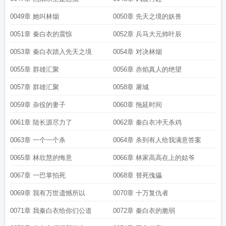
0049章 她叫林烟
0050章 先天之境的妖兽
0051章 秦白衣的震惊
0052章 兵马大元帅叶辰
0053章 秦白衣踏入先天之境
0054章 对决林烟
0055章 群雄汇聚
0056章 赤焰真人的绝望
0057章 群雄汇聚
0058章 屠城
0059章 杂役的妻子
0060章 拖延时间
0061章 陆长源尽力了
0062章 秦白衣冲天杀鸡
0063章 一个一个杀
0064章 杀到有人给我满意答案
0065章 林欣慧的悔意
0066章 林家高高在上的姑爷
0067章 一巴掌拍死
0068章 替死傀儡
0069章 我有万世遗憾所以
0070章 十万复仇者
0071章 我秦白衣给你们公道
0072章 秦白衣的脆弱