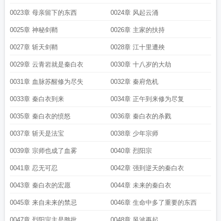
0023章 母亲留下的东西
0024章 风起云涌
0025章 神秘剑鞘
0026章 主家的扶持
0027章 斩天剑鞘
0028章 江十里遭殃
0029章 云青岩就是秦白衣
0030章 十八岁的大劫
0031章 血脉苏醒修为尽失
0032章 秦府危机
0033章 秦白衣到来
0034章 正午到来修为尽复
0035章 秦白衣的愤怒
0036章 秦白衣的杀戮
0037章 斩天是法宝
0038章 少年宗师
0039章 宗师也成了血雾
0040章 烈阳宗
0041章 忍无可忍
0042章 强到逆天的秦白衣
0043章 秦白衣的宏愿
0044章 未来的秦白衣
0045章 来自未来的禁忌
0046章 生命中多了重要的东西
0047章 烈阳宗主是憨批
0048章 风波再起