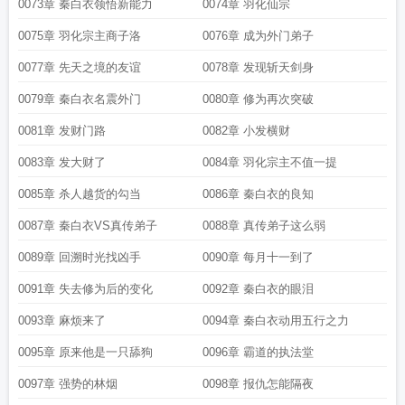
0073章 秦白衣领悟新能力
0074章 羽化仙宗
0075章 羽化宗主商子洛
0076章 成为外门弟子
0077章 先天之境的友谊
0078章 发现斩天剑身
0079章 秦白衣名震外门
0080章 修为再次突破
0081章 发财门路
0082章 小发横财
0083章 发大财了
0084章 羽化宗主不值一提
0085章 杀人越货的勾当
0086章 秦白衣的良知
0087章 秦白衣VS真传弟子
0088章 真传弟子这么弱
0089章 回溯时光找凶手
0090章 每月十一到了
0091章 失去修为后的变化
0092章 秦白衣的眼泪
0093章 麻烦来了
0094章 秦白衣动用五行之力
0095章 原来他是一只舔狗
0096章 霸道的执法堂
0097章 强势的林烟
0098章 报仇怎能隔夜