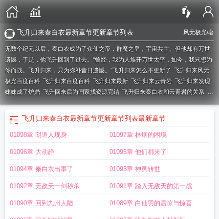
飞升归来秦白衣最新章节更新章节列表
风无极光
/著
无数个纪元以后，秦白衣成为了众仙之帝，群魔之皇，宇宙共主。但他却有万世
遗憾，于是，他飞升回到了过去。“曾经，我为人族开万世太平，如今，我只想为
你而战。飞升归来，只为弥补昔日遗憾。”
飞升归来怎么不更新了
飞升归来风无
极光百度百科
飞升归来百度百科
飞升归来最新
飞升归来云青岩
飞升归来发现
妹妹成了炉鼎
飞升回来后为国家找资源完结
飞升归来秦白衣和云青岩的关系
飞
升归来为什么不更新了
飞升归来免费阅读
飞升以后百度百科
飞升归来又烂尾
了
飞升归来秦白衣为什么不更新了
飞升归来 遇麒麟
飞升归来风无极光境界划
飞升归来秦白衣最新章节更新章节列表
最新章节
分
飞升归来风无极光免费阅读
飞升归来有女儿
飞升归来等级划分
飞升归来风
01098章 阴道人现身
01097章 林烟的困境
无极光为什么不更了
飞升归来全文阅读
飞升归来正版无弹窗
飞升归来百度百科
风无极光
飞升归来云青岩的转世是谁
飞升归来秦白衣最新章节更新章节列表
飞
01096章 大动静
01095章 他们都来了
升归来最新章节
飞升归来云青岩大结局
飞升归来境界划分
飞升归来txt百度
飞
升归来停更原因
飞升归来笔趣阁无弹窗
飞升归来风无极光最新章节
飞升归来写
01094章 秦白衣出事了
01093章 神灵转世
成云青岩儿子的
飞升归来TXT百度
飞升归来TXT
飞升回来后为国家找资源 百
01092章 无敌天一剑秒杀
01091章 踏入无敌天的第一战
度
飞升归来 贴吧
飞升归来秦白衣是谁的转世
飞升归来免费完整版
飞升归来女
主有几个
飞升归来秦白衣
飞升归来风无极光笔趣阁
飞升归来赢转世至起源世
01090章 回到九州大陆
01089章 白仙羽的震惊与惊喜
界
飞升归来百科
飞升归来秦白衣百度百科
飞升归来秦白衣林欣慧
飞升归来风