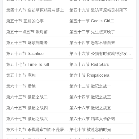
第四十八节 造访草原精灵村落上
第四十九节 造访草原精灵村落下
第五十节 互相的心事
第五十一节 God is Girl二
第五十一点五节 派对前
第五十二节 先生您来晚了
第五十三节 麻烦制造者
第五十四节 恶客不请自来
第五十五节 Sacrifice
第五十六节 公猫有时候就得沙发果
断
第五十七节 Time To Kill
第五十八节 Red Stars
第五十九节 宽恕
第六十节 Rhopalocera
第六十一节 后续
第六十二节 徽记之战一
第六十三节 徽记之战二
第六十四节 徽记之战三
第六十五节 徽记之战四
第六十六节 徽记之战五
第六十七节 徽记之战六
第六十八节 稻草人卡萨诺
第六十九节 杀戮是审判而不是屠夫
第七十节 被遗忘的时光