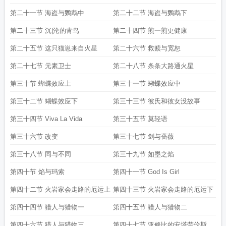
第二十一节 海盗与鹦鹉中
第二十二节 海盗与鹦鹉下
第二十三节 沉|沦的青鸟
第二十四节 煎一煎更健康
第二十五节 这只猫崽来自火星
第二十六节 救赎与宽恕
第二十七节 元素卫士
第二十八节 条条大路通火星
第三十节 蝴蝶效应上
第三十一节 蝴蝶效应中
第三十二节 蝴蝶效应下
第三十三节 彼氏和彼女没故事
第三十四节 Viva La Vida
第三十五节 莫轻语
第三十六节 改变
第三十七节 剑与蔷薇
第三十八节 同与不同
第三十九节 如墨之焰
第四十节 焰与玛索
第四十一节 God Is Girl
第四十二节 火岩家会走路的厄运上
第四十三节 火岩家会走路的厄运下
第四十四节 猎人与猎物一
第四十五节 猎人与猎物二
第四十六节 猎人与猎物三
第四十七节 亚修比的安塔劳伦斯