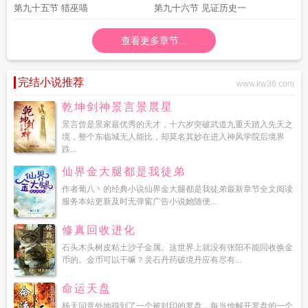
第九十五节 猎巫喵
第九十六节 见证历史一
查看更多章节...
完结小说推荐
www.kw36.com
乾坤剑神景言景晨星
景言曾是景家最优秀的天才，十六岁突破武道九重天踏入先天之
境，整个东临城无人能比，却莫名其妙在进入神风学院后境界
跌...
仙界金大腿都是我徒弟
作者葡八丶的经典小说仙界金大腿都是我徒弟最新章节全文阅读
服务本站更新及时无弹窗广告小说她随便...
修真回收进化
石头木头树皮粘土沙子金属。这世界上就没有张阳不能回收换金
币的。金币可以干嘛？灵石丹药破境丹应有尽有...
命运天盘
杨天问意外地得到了一个被封印的罗盘，每当他解开罗盘的一个