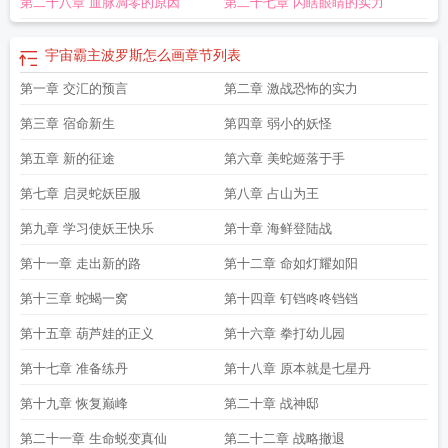
第二十八章 血脉凋零的原因
第二十七章 闪瞎眼睛的实力
波罗斯台词
饿狼宇宙和波罗斯谁更强
宇宙霸主波罗斯怎么画
章节列表
第一章 交汇的预言
第二章 激战恐怖的实力
第三章 宿命新生
第四章 弱小的妖怪
第五章 新的征途
第六章 美蛇姬落于手
第七章 启灵蛇妖臣服
第八章 占山为王
第九章 学习使妖王快乐
第十章 海鲜登陆战
第十一章 走出新的路
第十二章 命如灯耀如阳
第十三章 蛇蝎一窝
第十四章 钉铛咚咚铛铛
第十五章 葫芦娃的正义
第十六章 拳打幼儿园
第十七章 准备练丹
第十八章 原本就是七星丹
第十九章 恢复巅峰
第二十章 战神邸
第二十一章 生命蜕变真仙
第二十二章 战略撤退