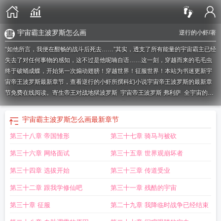
宇宙霸主波罗斯怎么画
逆行的小虾
/著
“如他所言，我便在酣畅的战斗后死去……”其实，透支了所有能量的宇宙霸主已经
失去了对任何事物的感知，这不过是他呢喃自语……这一刻，穿越而来的毛毛虫
终于破蛹成蝶，开始第一次煽动翅膀！穿越世界！征服世界！本站为书迷更新宇
宙帝王波罗斯最新章节，查看逆行的小虾所撰科幻小说宇宙帝王波罗斯的最新章
节免费在线阅读。
寄生帝王对战地狱波罗斯
宇宙帝王波罗斯 弗利萨
全宇宙的霸
主波罗斯
die
宇宙狼Vs波罗斯
陨石吗
宇宙霸主波罗斯怎么画
宇宙帝王波罗斯
奥特黑暗杀手打战
波罗斯是宇宙最强吗
波罗斯宇宙飞船
宇宙饿狼vs波罗斯
宇
宇宙霸主波罗斯怎么画
最新章节
宙饿狼和波罗斯谁厉害
宇宙霸主波罗斯没有排面
波罗斯设定是宇宙最强吗
宇宙
第三十八章 帝国雏形
第三十七章 骑马与被砍
霸主波罗斯vs灭霸
拒绝go
宇宙的霸主波罗斯
宇宙霸主波罗斯
波罗界帝
宇宙帝
王波罗斯是谁
宇宙霸王波罗斯
能扛
宇宙霸主波罗斯加入聊天群
宇宙饿狼和波
第三十六章 网络面试
第三十五章 世界观崩坏者
罗斯哪个厉害
宇宙霸主波罗斯头像
宇宙霸主波罗斯聊天群
宇宙帝王波罗斯 逆
行的小虾
波罗斯和宇宙饿狼谁厉害
波罗的帝国
地狱波罗斯vs寄生帝王
波罗帝
第三十四章 选拔开始
第三十三章 传道受业
国
宇宙霸主波罗斯图片
宇宙帝王波罗斯和孙悟空谁更历害
波罗斯宇宙暗物质海
第三十二章 跟我学修仙吧
第三十一章 残酷的宇宙
贼团
波罗斯
宇宙帝王波罗斯之
宇宙帝王波罗斯飞卢
宇宙霸主波罗斯实力
波罗
斯和地底王
宇宙饿狼大战波罗斯
宇宙之王波罗斯
宇宙饿狼和波罗斯
宇宙帝王
第三十章 征服
第二十九章 我降临时战争已经结束
波罗斯弗利萨
宇宙乡巴佬波罗斯
饿狼宇宙形态vs波罗斯
宇宙帝王神
宇宙霸主