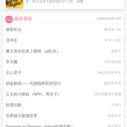
者，你只是单方面的被吊打了吧。我教...
最新更新
www.kw36.com
倾君长生
裤裆有刀伞
淫书生
中原一点红
魔王母女的床上秘情（gl乱伦）
洛洛子
齐天阙
不吃蛋炒饭
正人君子
神仙收容所所长
碧蓝航线——无德指挥官的淫行
隔壁罗哥哥
公主的小娇奴（NPH，男生子）
请药师赐福于我胞
欲望点数
不明白
宅男侵入動漫世界
夜神月牙
Damsels in Distress（bdsm短篇合集）
蝎子尾巴