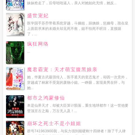
妹妹抢走了，后母咄咄逼人，亲人对她如此无情，她反...
盛世宠妃
医学国手苏乔带着系统穿越，斗嫡姐，踩姨娘，惩嫡母，跪在皇
上面前求来的未婚夫却见死不救，姐不怕死不瞑目，直接踢
了，...
疯狂网络
...
魔君霸宠：天才萌宝腹黑娘亲
她，华夏古武最强传人，医手遮天的变态鬼才，却因一次意外，
穿越成了林家不受宠的废物小姐。一睁眼，发现美男在怀，与
她...
都市之鸿蒙修仙
本是仙界天才，却被大臣算计陨落，重生地球都市！这一世他要
登顶亘古之巅，万古无人及！...
崩坏之死士不是小姐姐
群号741963900我，与实力强到能硬刚十四律者！除了千人律