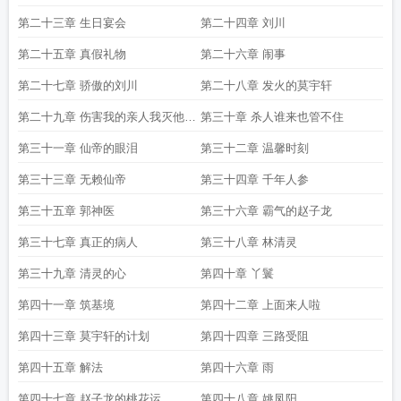
第二十三章 生日宴会
第二十四章 刘川
第二十五章 真假礼物
第二十六章 闹事
第二十七章 骄傲的刘川
第二十八章 发火的莫宇轩
第二十九章 伤害我的亲人我灭他一
第三十章 杀人谁来也管不住
家
第三十一章 仙帝的眼泪
第三十二章 温馨时刻
第三十三章 无赖仙帝
第三十四章 千年人参
第三十五章 郭神医
第三十六章 霸气的赵子龙
第三十七章 真正的病人
第三十八章 林清灵
第三十九章 清灵的心
第四十章 丫鬟
第四十一章 筑基境
第四十二章 上面来人啦
第四十三章 莫宇轩的计划
第四十四章 三路受阻
第四十五章 解法
第四十六章 雨
第四十七章 赵子龙的桃花运
第四十八章 姚凤阳