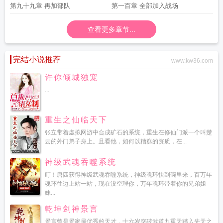
第九十九章 再加部队
第一百章 全部加入战场
查看更多章节...
完结小说推荐
www.kw36.com
许你倾城独宠
...
重生之仙临天下
张立带着虚拟网游中合成矿石的系统，重生在修仙门派一个叫楚
云的外门弟子身上。且看他，如何以糟糕的资质，在...
神级武魂吞噬系统
叮！唐四获得神级武魂吞噬系统，神级魂环快到碗里来，百万年
魂环往边上站一站，现在没空理你，万年魂环带着你的兄弟姐
妹...
乾坤剑神景言
景言曾是景家最优秀的天才，十六岁突破武道九重天踏入先天之