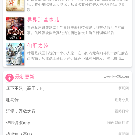
境，整个东临城无人能比，却莫名其妙在进入神风学院后境界
跌...
异界那些事儿
普通版唐恩穿越成为异界领主攀科技搞建设顺带拯救世界的故
事。优雅版貌似天真纯洁的唐恩被女主角各种调戏然后...
仙府之缘
叶晨是武国书院的一个小人物，在书阁内无意间得到一副仙府古
画卷轴，从此踏上修仙之路。绿色小说网网首发。腾讯微博...
最新更新
www.kw36.com
床下不熟（高干，H）
啊肥阿
牝马传
勤务小兵
沉溺，淫欲之音
困倦日常
催眠调教app
昨夜骤雨打窗
撬墙角（高H）
啊肥阿