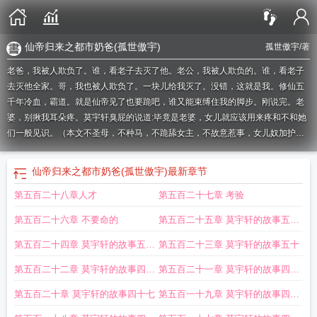
仙帝归来之都市奶爸(孤世傲宇)
孤世傲宇
/著
老爸，我被人欺负了。谁，看老子去灭了他。老公，我被人欺负的。谁，看老子
去灭他全家。哥，我也被人欺负了。一块儿给我灭了。没错，这就是我。修仙五
千年冷血，霸道。就是仙帝见了也要跪吧，谁又能束缚住我的脚步。刚说完。老
婆，别揪我耳朵疼。莫宇轩臭屁的说道:毕竟是老婆，女儿就应该用来疼和不和她
们一般见识。（本文不圣母，不种马，不跪舔女主，不故意惹事，女儿奴加护妻
狂魔加一点妹控）各位书友要是觉得《仙帝归来之都市奶爸》还不错的话请不要
忘记向您QQ群和微博里的朋友推荐哦！仙帝归来之都市奶爸最新章节，仙帝归来
仙帝归来之都市奶爸(孤世傲宇)
最新章节
之都市奶爸无弹窗，仙帝归来之都市奶爸全文阅读.各位书友要是觉得《仙帝归来
第五百二十八章人才
第五百二十七章 考验
之都市奶爸》还不错的话请不要忘记向您QQ群和微博里的朋友推荐哦！
仙帝奶爸
归来都市纵横
仙帝归来之奶爸叶辰
仙帝归来之都市奶爸王汉
仙尊奶爸归来在都
第五百二十六章 不要命的
第五百二十五章 莫宇轩的故事五十
市
都市之仙帝归来当奶爸
仙帝归来之都市奶爸陈默
仙帝归来之都市奶爸张凌
云
都市仙帝奶爸第一章仙帝归来
仙帝归来做奶爸免费阅读
二
仙帝归来之都市奶爸
第五百二十四章 莫宇轩的故事五十
第五百二十三章 莫宇轩的故事五十
莫雨轩
仙帝归来之都市奶爸北斗仙帝
仙帝归来之都市奶爸莫宇轩是谁
仙帝归来
一
第五百二十二章 莫宇轩的故事四十
第五百二十一章 莫宇轩的故事四十
之都市奶爸孤世傲宇
仙帝归来之都市奶爸免费阅读
仙帝归来当奶爸全本
仙帝归
来之都市奶爸最新章节
仙帝归来之都市奶爸陈七夜
都市仙帝奶爸仙帝归来
仙帝
九
八
第五百二十章 莫宇轩的故事四十七
第五百一十九章 莫宇轩的故事四十
归来之都市奶爸免费阅读莫宇轩
都市最强仙帝归来当奶爸
仙帝归来之都市奶爸
六