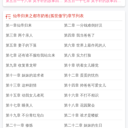
第五百一十八章 莫宇轩的故事四十
第五百一十七章 莫宇轩的故事四十
有声
仙帝归来都市当奶爸
仙帝归来之都市奶爸txt
仙帝归来之都市奶爸唐准
仙
帝归来之都市奶爸找姐姐
仙帝归来奶爸在都市
仙帝归来之都市奶爸唐准柳捷
五
四
语
仙帝归来之都市奶爸(孤世傲宇)
仙帝归来之都市奶爸张辰
仙帝归来之都市奶
仙帝归来之都市奶爸(孤世傲宇)
章节列表
爸TXT
仙帝归来奶爸全本
仙帝归来之都市奶爸莫弈贤
仙帝归来之都市奶爸秦慕
第一章仙帝归来
第二章 一分钱难倒好汉
免费阅读
仙帝归来之都市奶爸莫宇轩
第三章 两个亲人
第四章 我当爸爸了
第五章 妻子的下落
第六章 世界上最作死的人
第七章 还有谁不服给我站出来
第八章 实力打脸
第九章 收复青龙帮
第十章 哄着女儿睡觉
第十一章 妹妹的追求者
第十二章 蛋蛋的忧伤
第十三章 这种剧情
第十四章 帅爸爸可爱女儿
第十五章 动我女儿者死
第十六章 不打不相识
第十七章 睡美人
第十八章 花园聚会
第十九章 不分青红皂白
第二十章 谁才是蝼蚁
第二十一章 修炼
第二十二章 妹妹的生日