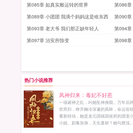
第085章 如真实般运转的世界
第086
第089章 小团团 我滴个妈妈这是啥东西
第090
第093章 老大爷 我们那正缺年轻人
第094
第097章 治安所惊变
第098
热门小说推荐
凤神归来：毒妃不好惹
一场诸神之乱，叫她坠神身陨。万年后
世而归，睁开幽冷深邃的凤眸，命运齿
重新转动，她是龙元国镇国侯府的团宠
小姐。剧毒加身，天生废材？她勾唇浅
笑，凤凰半身归为，惊艳回归！契神兽