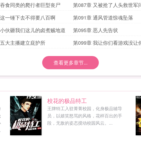
章 吞食同类的爬行者巨型丧尸
第087章 又被抢了人头救世军
章 这一锤下去不得要八百啊
第091章 通风管道惊魂坠落
章 小伙砸我们这儿的卤煮贼地道
第095章 恶人先告状
章 五大主播建立庇护所
第099章 我让你们看游戏没让
丝
查看更多章节...
校花的极品特工
跨
王牌特工入驻菁菁校园，化身极品辅导
轮
员，以嬉笑怒骂的风格，花样百出的手
小
段，无敌的姿态搅动校园风云。...
，