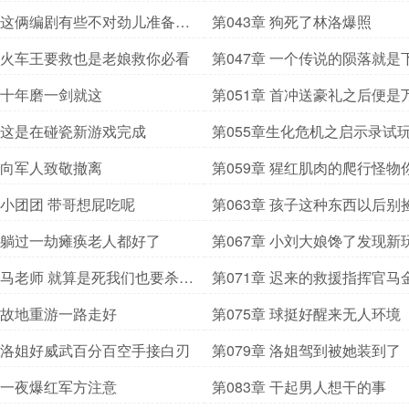
章 这俩编剧有些不对劲儿准备培
第043章 狗死了林洛爆照
姐
章 火车王要救也是老娘救你必看
第047章 一个传说的陨落就是
奇的诞生
章 十年磨一剑就这
第051章 首冲送豪礼之后便是
章 这是在碰瓷新游戏完成
第055章生化危机之启示录试
章 向军人致敬撤离
第059章 猩红肌肉的爬行怪物
友
章 小团团 带哥想屁吃呢
第063章 孩子这种东西以后别
耍流氓
章 躺过一劫瘫痪老人都好了
第067章 小刘大娘馋了发现新
章 马老师 就算是死我们也要杀出
第071章 迟来的救援指挥官马
章 故地重游一路走好
第075章 球挺好醒来无人环境
章 洛姐好威武百分百空手接白刃
第079章 洛姐驾到被她装到了
章 一夜爆红军方注意
第083章 干起男人想干的事