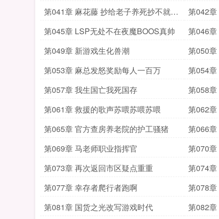
知道
第041章 麻花藤 抄给老子养死抄不就钱
第042
嘛
训小姐
第045章 LSP无处不在夜魔BOOS真帅
第046
第049章 新游戏生化兽潮
第050
第053章 麻总发怒奖励每人一百万
第054
第057章 我生国亡我死国存
第058
第061章 救援的歌声苏喂苏喂苏喂
第062
第065章 官方查房养老院的护工骚猪
第066
第069章 马老师职业指挥官
第070
去
第073章 再次返回市区疑点重重
第074
第077章 幸存者爬行者跑啊
第078
第081章 国货之光改写游戏时代
第082