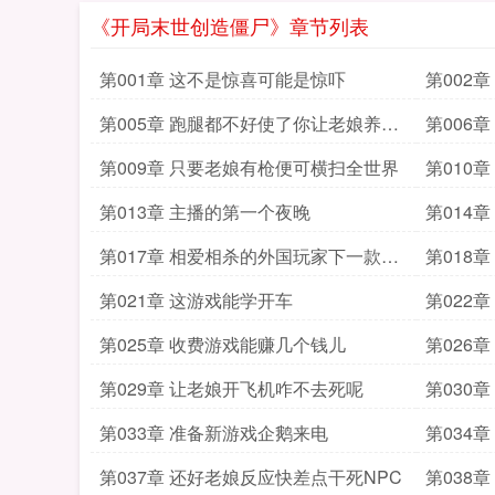
《开局末世创造僵尸》章节列表
第001章 这不是惊喜可能是惊吓
第002
第005章 跑腿都不好使了你让老娘养哪
第006
跑
第009章 只要老娘有枪便可横扫全世界
第010
第013章 主播的第一个夜晚
第014
第017章 相爱相杀的外国玩家下一款游
第018
戏
第021章 这游戏能学开车
第022
第025章 收费游戏能赚几个钱儿
第026
第029章 让老娘开飞机咋不去死呢
第030
是林飞
第033章 准备新游戏企鹅来电
第034
第037章 还好老娘反应快差点干死NPC
第038