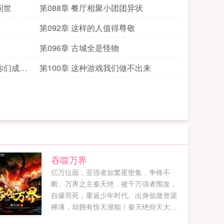
问世
第088章 餐厅相聚小团团异状
第092章 这样的人值得尊敬
第096章 古城全是怪物
你们成粉
第100章 这种游戏我们做不出来
吞噬万界
亿万位面，至强者如繁星密集，争锋不
断。万界之主秦天绝，被千万强者围攻，
自爆而死，重返少年时代。出身低微资源
稀薄，却拥有惊天潜能！秦天绝仰天大笑
他日我再临万界，要群仙臣服万魔朝拜！...