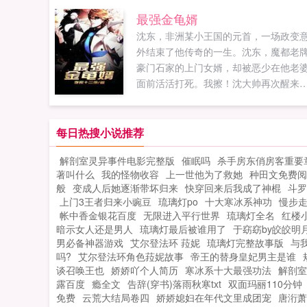
修神诀，踩贱虐渣，好不轻狂肆意，只
最强金龟婿
这个跟在身边把她宠到天上的男人，到
沈东，非洲某小王国的元首，一场政变
的什么情况？殿下，月小姐把丞相公子
外结束了他传奇的一生。沈东，魔都老
了！派玄影卫将人拿下...
豪门石家的上门女婿，却被恶少在他老
面前活活打死。我擦！沈大帅再次醒来
看着镜子里的自己仰天哀嚎我的千亿美
金！我的私人军队！我的超模后宫！全
啦好，上门女婿是吧？老子认了！媳妇
每日热搜小说推荐
儿，给我一年发育，还你一个王者！...
解剖室灵异事件电影完整版
催眠吗
杀手房东俏房客重要
著叫什么
我的怪物收容
上一世他为了救她
种田文免费阅
般
变成人后她逐渐带坏归来
快穿回来后我成了神棍
斗罗
上门3王者归来小豌豆
琉璃灯po
十大寒冰系神功
慢步
帐中香金银花百度
无限进入平行世界
琉璃灯全名
红楼
暗示女人还是男人
琉璃灯最后被谁用了
于窈窈by皎皎明月t
男必备神器游戏
艾尔登法环 菈妮
琉璃灯完整故事版
与
吗?
艾尔登法环角色菈妮故事
帝王的替身皇妃男主是谁
谈召唤王也
娇娇吖个人简历
寒冰系十大最强功法
解剖室
露百度
瘾全文
告辞(穿书)落雨秋寒txt
双面玛丽110分钟
免费
云荒大结局卷四
娇娇媳妇在年代文里成团宠
唐洐萧