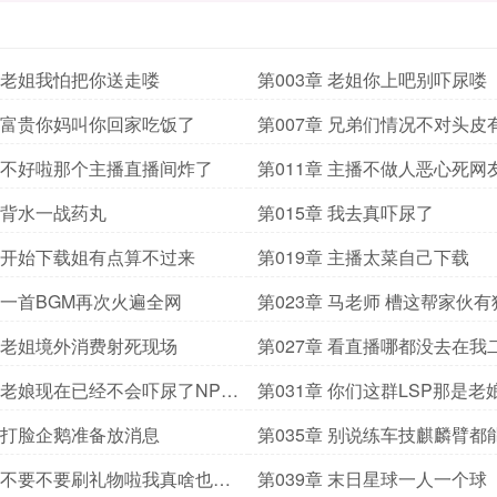
章 老姐我怕把你送走喽
第003章 老姐你上吧别吓尿喽
章 富贵你妈叫你回家吃饭了
第007章 兄弟们情况不对头皮
章 不好啦那个主播直播间炸了
第011章 主播不做人恶心死网
章 背水一战药丸
第015章 我去真吓尿了
章 开始下载姐有点算不过来
第019章 主播太菜自己下载
章 一首BGM再次火遍全网
第023章 马老师 槽这帮家伙
章 老姐境外消费射死现场
第027章 看直播哪都没去在我
守灵呢
章 老娘现在已经不会吓尿了NPC
第031章 你们这群LSP那是老
章 打脸企鹅准备放消息
第035章 别说练车技麒麟臂都
章 不要不要刷礼物啦我真啥也不
第039章 末日星球一人一个球