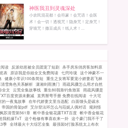
神医我丑到灵魂深处
小农民混花都！会符篆！会咒语！会医
术！会一切！透视咒！隐身咒！定身咒！
穿墙咒！撒豆成兵！纸人术！...
文阅读
反派幼崽被全员团宠了短剧
杀手房东俏房客加料原
览表
原谅我是你姐全文免费阅读
七窍玲珑
这个神豪不一
略
健康小常识100条简短
重生之女将军要宠小娇妻若飞林
苏清雪角色关系解析
潇湘剑雨澳门
雨疏风骤怎么用才自然
你全文
云荒全集故事线
重生80我靠钓鱼致富
雨疏风骤是
TXT百度资源未删减
直男掰弯手册 免费在线阅读
十大宅
室的一夜鬼故事
在年代娇妻文里当选配
白面馒头是碳水
帝国的骨架pdf
艾尔登法环怎么与菈妮人偶对话
规则怪
枫苏清雪第561章
帐中香金银花露TXT百度
帐中香金银花
抢我机缘TxT
这个枪修有事喜欢来一卦
这个豪门我不干了
3季
全球最火十大综艺全集
最强装b打脸系统太上布衣