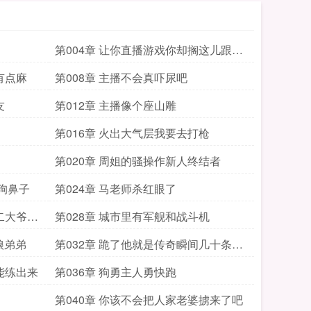
第004章 让你直播游戏你却搁这儿跟我
们研究烧烤
有点麻
第008章 主播不会真吓尿吧
友
第012章 主播像个座山雕
第016章 火出大气层我要去打枪
第020章 周姐的骚操作新人终结者
有狗鼻子
第024章 马老师杀红眼了
二大爷家
第028章 城市里有军舰和战斗机
娘弟弟
第032章 跪了他就是传奇瞬间几十条氪
金方案
能练出来
第036章 狗勇主人勇快跑
第040章 你该不会把人家老婆掳来了吧