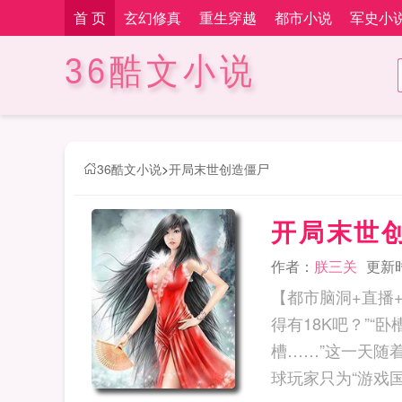
首 页
玄幻修真
重生穿越
都市小说
军史小
36酷文小说
36酷文小说
>
开局末世创造僵尸
开局末世
作者：
朕三关
更新时间
【都市脑洞+直播
得有18K吧？”“
槽……”这一天随
球玩家只为“游戏