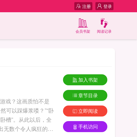
注册
登录
会员书架
阅读记录
加入书架
章节目录
么游戏？这画质怕不是
然可以踩爆浆喽？”“卧
立即阅读
卧槽”。从此以后，全
手机访问
出无数个令人疯狂的大