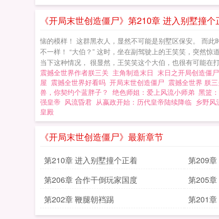
作……《我是传奇》《生
界
《开局末世创造僵尸》第210章 进入别墅撞个
恼的模样！ 这群黑衣人，显然不可能是别墅区保安。 而此
不一样！ “大伯？” 这时，坐在副驾驶上的王笑笑，突然惊
当下这种情况， 很显然，王笑笑这个大伯，也很有可能在打
震撼全世界作者朕三关
主角制造末日
末日之开局创造僵
屋
震撼全世界好看吗
开局末世创造僵尸
震撼全世界 朕
兽，你契约个蓝胖子？
绝色师姐：爱上风流小师弟
黑篮：
强皇帝
风流昏君
从嬴政开始：历代皇帝陆续降临
乡野风
皇殿
《开局末世创造僵尸》最新章节
第210章 进入别墅撞个正着
第209
第206章 合作干倒玩家国度
第205
第202章 鞭腿朝裆踢
第201