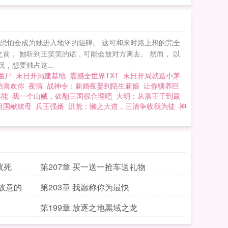
，恐怕会成为她进入地堡的阻碍。 这可和来时路上想的完全
之前， 她听到王笑笑的话，可能会放对方离去。 然而， 以
，想要独占这...
造僵尸
末日开局建基地
震撼全世界TXT
末日开局就造小茅
始喜欢你
夜情
战神令：新婚夜娶到陌生新娘
让你驯养巨
不能
我一个山贼，砍翻三国很合理吧
大明：从藩王干到最
祖国献航母
兵王强婿
洪荒：懒之大道，三清争收我为徒
神
就死
第207章 买一送一抢车送礼物
是故意的
第203章 我愿称你为最快
第199章 放逐之地黑域之龙