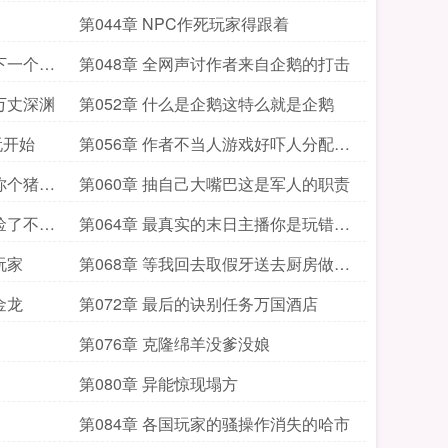
第044章 NPC作死玩家得跟着
下一个传
第048章 全网声讨作者来自企鹅的打击
万丈深渊
第052章 什么是企鹅这特么就是企鹅
玩开始
第056章 作者不当人游戏好吓人分配区
域进入游戏
你个猪队
第060章 抽自己大嘴巴这是军人的职责
捡了不兴
第064章 最真实的末日主播你是玩错游
戏了吗
玩家
第068章 等我回去取假牙送去厨房做卤
煮
金龙
第072章 最后的诀别任务万国酒店
第076章 克隆绵羊没爹没娘
第080章 异能惊现塌方
第084章 各国玩家的骚操作消失的哈市