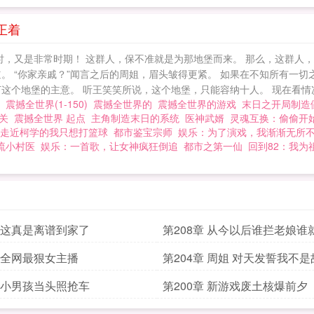
化危机》《美丽国末日》……数不胜数！ 开局制作末日游戏，震撼全世
正着
时，又是非常时期！ 这群人，保不准就是为那地堡而来。 那么，这群人
道。 “你家亲戚？”闻言之后的周姐，眉头皱得更紧。 如果在不知所有一切
这个地堡的主意。 听王笑笑所说，这个地堡，只能容纳十人。 现在看情况
尸
震撼全世界(1-150)
震撼全世界的
震撼全世界的游戏
末日之开局制
三关
震撼全世界 起点
主角制造末日的系统
医神武婿
灵魂互换：偷偷开
走近柯学的我只想打篮球
都市鉴宝宗师
娱乐：为了演戏，我渐渐无所
流小村医
娱乐：一首歌，让女神疯狂倒追
都市之第一仙
回到82：我为
章 这真是离谱到家了
第208章 从今以后谁拦老娘谁
章 全网最狠女主播
第204章 周姐 对天发誓我不
章 小男孩当头照抢车
第200章 新游戏废土核爆前夕