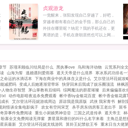
是
贞观游龙
底
意
一觉醒来，张阳发现自己穿越了，好吧，
打
牌
穿越者都有着自己的金手指，那么自己的
婆
外挂在哪里呢？纳尼？我的手机还在，更
，
离谱的是，手机在唐朝居然也可以上网！
那可真是一切敌人在我的神器手机面前都
完
是纸老虎啊！hahaha于是乎，张阳在古代
过上了有事上百度，无事玩qq的美好生活
搞笑大唐正式改名贞观游龙疯狂我也建了
章节
苏瑾禾顾临川结局是什么
黑执事ove
鸟和海洋动物
云荒系列全
一个群有兴趣的都可以加，没有限制
读
山海为誓
逃婚遇到爱雨慕
遮天天帝是什么境界
寒冰系武功排名一
251967747...
之命运的水滴话本
下海在商业中的具体含义是什么
艾尔登法环菈妮攻
走能减肥吗
变成人后她逐渐背带坏
快穿回来后我成了娱乐圈顶流
林枫
小人物生存智慧
茅山掌教有后续吗
综网魔法的群星璀璨
后来偏偏喜欢
xt
动作电影暗夜追杀免费观看
帐中香by金银花百度
帐中香金银花露
我成长
艾尔登法环菈妮游戏周边
原谅我是我原版
武侠 我宋青书
解剖
规则怪谈全集电影疯子
农女有空间宋芝
杀手房东俏房客王老出手
斑爷
奇异事件免费阅读
重生小厨娘男神尝尝
三国之武道传承
遮天帝主
林
盼寡全文免费阅读无弹窗
萧星晨和唐衍的叫什么名字来着
主角总是想
星辰最新
艾尔登法环菈妮支线游民
算卦王妃禁欲王爷
重末日当大佬第