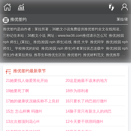
推优签约
莱拉
/著
推优签约是由作者：莱拉所著，36酷文小说免费提供推优签约全文在线阅读。
三秒记住本站：36酷文小说 网址：www.kw36.com
推优请示怎么写
推优(校园
nph 师生)_(莱拉)_
推优(校园 nph 师生)在线
推优 大学
推优同学
推优(校园 nph
师生)_
学校推优的好处
推优(校园 nph 师生)作者莱拉状态连载中
推优(校园 nph
师生)作者莱拉类似
推荐生和推优生区别
推优签约
推优材料范文
推优推荐
学
校推优流程
推优申请范文
推优校园nph师生
推优方案
优秀学生推优申请书
推优签约
最新章节
21她要找人做爱黑化开始
20这是她最不该来的地方
19她要死了啊
18作为得利者
17她的健康状况确实称不上良好
16只要长了鸡巴就行微H
15怎 怎么样爽 吗微H
14脑子里只有新主人的鸡巴
13次次都顶到花心H
12今天要干琪琪吗微H