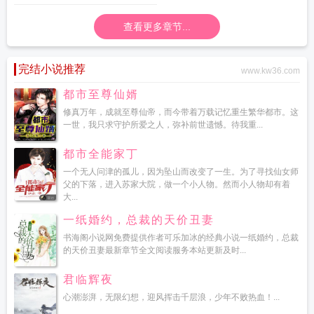
查看更多章节...
完结小说推荐
www.kw36.com
都市至尊仙婿
修真万年，成就至尊仙帝，而今带着万载记忆重生繁华都市。这
一世，我只求守护所爱之人，弥补前世遗憾。待我重...
都市全能家丁
一个无人问津的孤儿，因为坠山而改变了一生。为了寻找仙女师
父的下落，进入苏家大院，做一个小人物。然而小人物却有着
大...
一纸婚约，总裁的天价丑妻
书海阁小说网免费提供作者可乐加冰的经典小说一纸婚约，总裁
的天价丑妻最新章节全文阅读服务本站更新及时...
君临辉夜
心潮澎湃，无限幻想，迎风挥击千层浪，少年不败热血！...