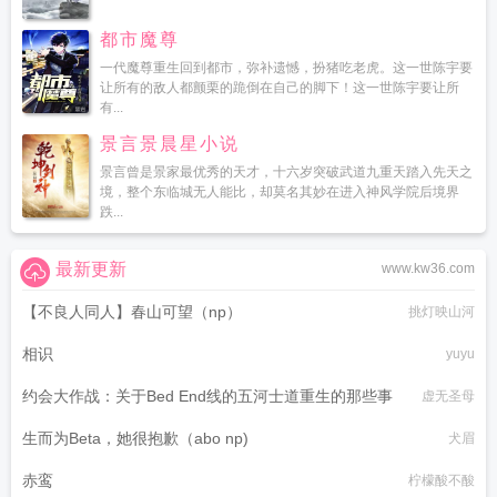
都市魔尊
一代魔尊重生回到都市，弥补遗憾，扮猪吃老虎。这一世陈宇要
让所有的敌人都颤栗的跪倒在自己的脚下！这一世陈宇要让所
有...
景言景晨星小说
景言曾是景家最优秀的天才，十六岁突破武道九重天踏入先天之
境，整个东临城无人能比，却莫名其妙在进入神风学院后境界
跌...
最新更新
www.kw36.com
【不良人同人】春山可望（np）
挑灯映山河
相识
yuyu
约会大作战：关于Bed End线的五河士道重生的那些事
虚无圣母
生而为Beta，她很抱歉（abo np)
犬眉
赤鸾
柠檬酸不酸