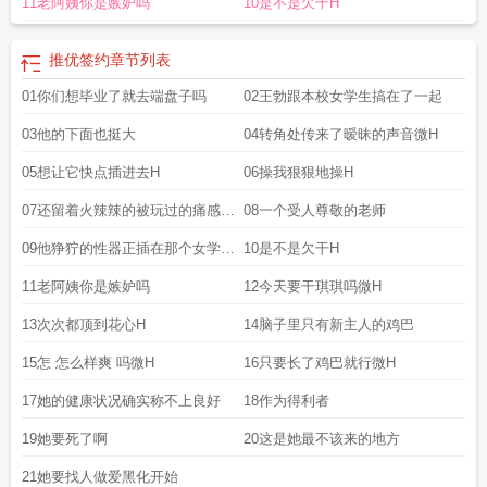
11老阿姨你是嫉妒吗
10是不是欠干H
推优签约
章节列表
01你们想毕业了就去端盘子吗
02王勃跟本校女学生搞在了一起
03他的下面也挺大
04转角处传来了暧昧的声音微H
05想让它快点插进去H
06操我狠狠地操H
07还留着火辣辣的被玩过的痛感微
08一个受人尊敬的老师
H
09他狰狞的性器正插在那个女学生
10是不是欠干H
的逼里
11老阿姨你是嫉妒吗
12今天要干琪琪吗微H
13次次都顶到花心H
14脑子里只有新主人的鸡巴
15怎 怎么样爽 吗微H
16只要长了鸡巴就行微H
17她的健康状况确实称不上良好
18作为得利者
19她要死了啊
20这是她最不该来的地方
21她要找人做爱黑化开始