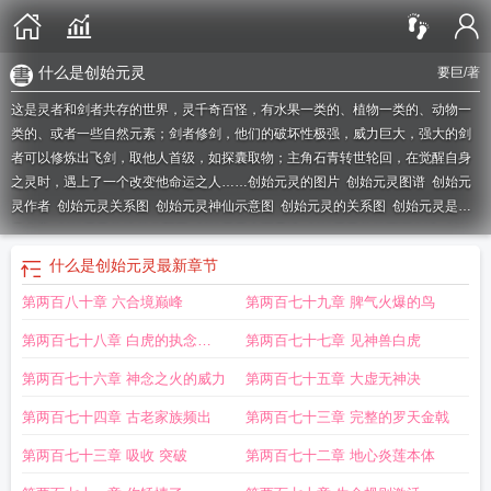
什么是创始元灵
要巨
/著
这是灵者和剑者共存的世界，灵千奇百怪，有水果一类的、植物一类的、动物一
类的、或者一些自然元素；剑者修剑，他们的破坏性极强，威力巨大，强大的剑
者可以修炼出飞剑，取他人首级，如探囊取物；主角石青转世轮回，在觉醒自身
之灵时，遇上了一个改变他命运之人……
创始元灵的图片
创始元灵图谱
创始元
灵作者
创始元灵关系图
创始元灵神仙示意图
创始元灵的关系图
创始元灵是不
是上帝
创始元灵的徒弟分配图
创始元灵上面是谁
创始元灵的前面还有谁
创始
元灵关系图高清
创始元灵出处
re创世主
创始元灵是什么境界
创始元灵记载
创
什么是创始元灵
最新章节
灵始祖的四大徒弟
什么是创始元灵
创始元灵的境界
创始原灵的图片
创始元灵
第两百八十章 六合境巅峰
第两百七十九章 脾气火爆的鸟
的地位
创始元灵之前
创始元灵全称
创始元灵体系
创始元灵存在吗
创始主动
漫
创始元灵的弟子
还有比创始元灵更加厉害的人吗?
创始元灵来源于哪部
十大
第两百七十八章 白虎的执念
第两百七十七章 见神兽白虎
创始灵
茶灵创始时间
创始元灵是上帝
创始主代码
创始元灵之造化神器
创始元
灵关系图片
shuHAiGe nET
创始之主
创始元灵vs上帝
创灵原始的师傅
创灵始祖
创始元灵
第两百七十六章 神念之火的威力
第两百七十五章 大虚无神决
体
创始元灵在线阅读
创始元灵神像图片
创始原灵的徒弟
创始灵元的弟子
创始
第两百七十四章 古老家族频出
第两百七十三章 完整的罗天金戟
元灵全集
创始元灵会死吗
第两百七十三章 吸收 突破
第两百七十二章 地心炎莲本体