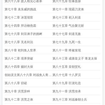
第六十八章 故人相见心甚寒
第六十九章 狂暴血脉
第七十章 袁东威的挑战
第七十一章 现霸刀灵体
第七十二章 冰莲现世
第七十三章 初入剑道
第七十四章 拜访柳燕霜
第七十五章 气合聚元斩
第七十六章 剑宗弟子的挑衅
第七十七章 剑道无敌
第七十八章 无名剑法
第七十九章 九死一生
第八十章 初到鱼人世界
第八十一章 终被发现
第八十二章 境界突破
第八十三章 成唐皇义子 青龙太保
第八十四章 赐封大保
第八十五章 皇朝贺礼
创始灵主第八十六章 对战鱼人青年
第八十七章 十八罗汉
回马风斩
第八十八章 切磋
第八十九章 巨龙吐息
第九十章 洪荒异种
第九十一章 洪荒传承
第九十二章 洪荒之体
第九十三章 对战秦朝士兵