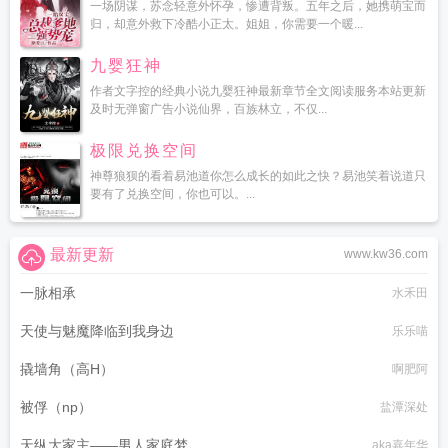
一场阴谋，苏念轻意外怀孕，惨遭背叛。五年之后，她携萌宝而
归，却意外救下冷酷小正太。姐姐，你需要一个暖...
九婴狂神
作者文字控的经典小说九婴狂神最新章节全文阅读服务本站更新
及时无弹窗广告小说仙界，百族林立，不仅...
极限兑换空间
神尊狼狈的看着易池道你怎么成长的如此之快？易池笑着说道只
要有了兑换空间，你也可以。...
最新更新
www.kw36.com
一脉相承
水禾田
天使与魅魔降临到我身边
乐乐喵
撬墙角（高H）
啊肥阿
被俘（np）
盐潭深处
天纵大家主——男人家庭梦
aka嘉年华