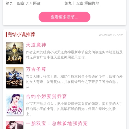
第九十四章 无可匹敌
第九十五章 重回顾地
查看更多章节...
完结小说推荐
www.kw36.com
天道魔神
作者玄鹰的经典小说天道魔神最新章节全文阅读服务本站更新及
时无弹窗广告小说天道魔神周远只坚信...
万古圣尊
玄灵大陆，强者为尊。穆忆尘原本只是个普通的少年，后被心爱
的女人背叛，发誓复仇，并在机缘巧合之下开启了饕神血脉，
从...
合约小娇妻贺乔宴
小宝无声地点点头，把小脑袋偎进贺乔宴的颈窝。贺乔宴的大手
轻拍着小宝的小背。如黑曜石般的目光，停留在秦以悦的脸
上。...
一胎双宝：总裁爹地强势宠