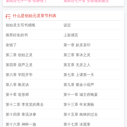
第两百七十一章 你矫情了
第两百七十章 生命规则激活
什么是创始元灵
章节列表
创始灵主写书感慨
设定
推荐好友的书
上架感言
发错了
第一章 妖灵圣印
第二章 创始之灵
第三章 寒冰之灵
第四章 葫芦之灵
第五章 无灵之人
第六章 学院开学
第七章 上课第一天
第八章 唤灵诀
第九章 紫金小葫芦
第十章 造形师
第十一章 城主府晚宴
第十二章 李笑笑的离去
第十三章 年末测验
第十四章 寒流冰拳
第十五章 格林的过去
第十六章 神眸一族
第十七章 冰霜掌