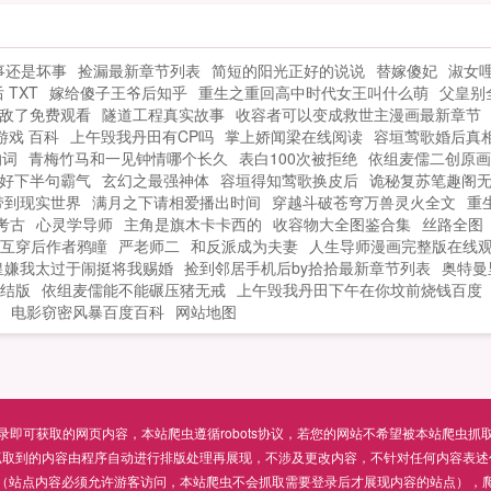
身
要不要？冷血丧尸嘴角殷红队长，别怕，
睿
卿卿不吃人！反派boss眉头紧蹙系统，管
事还是坏事
捡漏最新章节列表
简短的阳光正好的说说
替嫁傻妃
淑女
，
好你家宿主，别让她乱撩。系统大妹砸，
 TXT
嫁给傻子王爷后知乎
重生之重回高中时代女王叫什么萌
父皇别
我劝你善良...
敌了免费观看
隧道工程真实故事
收容者可以变成救世主漫画最新章节
 游戏 百科
上午毁我丹田有CP吗
掌上娇闻梁在线阅读
容垣莺歌婚后真
的词
青梅竹马和一见钟情哪个长久
表白100次被拒绝
依组麦儒二创原画
好下半句霸气
玄幻之最强神体
容垣得知莺歌换皮后
诡秘复苏笔趣阁
带到现实世界
满月之下请相爱播出时间
穿越斗破苍穹万兽灵火全文
重
考古
心灵学导师
主角是旗木卡卡西的
收容物大全图鉴合集
丝路全图
互穿后作者鸦瞳
严老师二
和反派成为夫妻
人生导师漫画完整版在线
皇嫌我太过于闹挺将我赐婚
捡到邻居手机后by拾拾最新章节列表
奥特曼
结版
依组麦儒能不能碾压猪无戒
上午毁我丹田下午在你坟前烧钱百度
电影窃密风暴百度百科
网站地图
可获取的网页内容，本站爬虫遵循robots协议，若您的网站不希望被本站爬虫抓取，可通过
抓取到的内容由程序自动进行排版处理再展现，不涉及更改内容，不针对任何内容表述
（站点内容必须允许游客访问，本站爬虫不会抓取需要登录后才展现内容的站点），