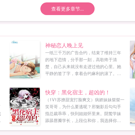
查看更多章节...
神秘恋人晚上见
一纸三千万的广告合约，结束了维持三年
的地下恋情，分手那一刻，高歌终于清
楚，自己从来就没有走进过他的心里。她
平静的签了字，拿着合约麻利的滚了。她
以为他们的人生从此再无交集，却不想，
这才刚刚只是开始某天，慕总裁打电话给
快穿：黑化宿主，超凶的！
某小艺人，明天有空吗？小艺人不耐烦，
，
（1V1苏撩甜宠打脸爽文）病娇妹妹桀桀一
没空！这样啊，其实我是想小艺人被撩起
了
笑哥哥，为什么要逃呢？邪魅影后勾勾手
好奇心，想干嘛？想！小艺人...
成
指总裁乖乖，快到姐姐怀里来。阴鸷学妹
致
舔舔唇瓣学长，上段位和你，我选择你！
的
黑化太后慵懒一笑将军，为哀家夺下这江
猎
山吧偏执萌主神情暧昧教主大人，给你我