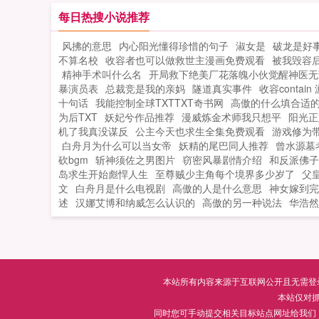
人和怪物对他追捕不绝。面对众多跟在
每日热搜小说推荐
后想尝一口自己骨头汤的妖魔鬼怪，宋
风拂的意思
内心阳光懂得珍惜的句子
淑女是
破龙是好
抓狂地大喊，劳资真的不好吃啊！已肥
不算名校
收容者也可以做救世主漫画免费观看
被我毁容后
无毒，稍慢热，请放心食用...
精神手术叫什么名
开局救下绝美厂花落魄小伙觉醒神医无
暴演员表
总裁竞是我的亲妈
隧道真实事件
收容contain
十句话
我能控制全球TXTTXT奇书网
高傲的什么填合适
为后TXT
妖妃兮作品推荐
漫威炼金术师我只想平
阳光正
机了我真没谋反
公主今天也求生全集免费观看
游戏修为
白舟月为什么可以当女帝
妖精的尾巴同人推荐
曾水源墓
砍bgm
斩神须佐之男图片
窃密风暴剧情介绍
和反派佛子
岛求生开始彪悍人生
至尊贼少主角每个境界多少岁了
父
文
白舟月是什么电视剧
高傲的人是什么意思
神女嫁到完
述
汉娜艾博和纳威怎么认识的
高傲的另一种说法
华浩然
本站所有内容来源于互联网公开且无需登录即
本站仅对
同时您可手动提交相关目标站点网址给我们