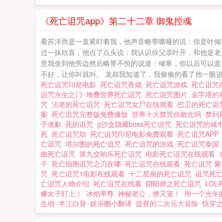
《死亡诅咒app》第二十二章 御鬼控魂
看苏洋而是一直紧盯着我，他声音略带嘶哑的说：你是叶倾
过一抹欣喜，他点了点头说：我认识你父亲叶开，和他是老
意我坐到他旁边然后略带不悦的说道：倾寒，你以后可以直
不好，让你叫就叫。 龙叔我知道了，我偷偷的看了他一眼说道。☆
死亡诅咒印尼电影
死亡诅咒香烟
死亡诅咒游戏
死亡诅咒
诅咒永生之门
堆叠世界死亡诅咒
死亡诅咒图片
金字塔的
咒
法老的死亡诅咒
死亡诅咒女尸在线观看
巴卫的死亡
案
死亡诅咒完整版免费播放
世界十大禁咒你敢念吗
梦到
子道歉
死的诅咒
g沙盒隐藏boss死亡诅咒
死亡诅咒的城
死
死亡诅咒劫
死亡诅咒印尼电影免费观看
死亡诅咒AP
亡诅咒
塔尔图的死亡诅咒
死亡诅咒的游戏
死亡诅咒泰
曲死亡诅咒
第九交响乐死亡诅咒
电影死亡诅咒在线观看
子
死亡细胞诅咒之刃在哪
死亡诅咒在线观看
死亡诅咒 
咒
死亡诅咒1电影在线观看
十二星座的死亡诅咒
诅咒死
亡诅咒人物介绍
死亡诅咒在线看
阴阳师之死亡诅咒
LO
瘫太子盯上！
冰焰帝尊
神秘老公，撩又宠！
用一个光年
生俏
半江白骨
娱乐圈小翻译
提督的二次元大冒险
快穿