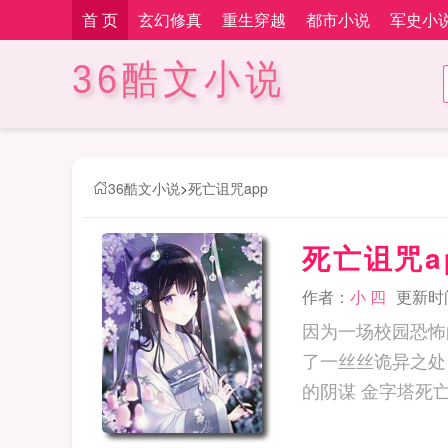
首 页
玄幻修真
重生穿越
都市小说
军史小
36酷文小说
36酷文小说
>
死亡诅咒app
死亡诅咒a
作者：
小 四
更新时间：
因为一场校园恐怖
了一丝丝诡异之处
的阴谋 金字