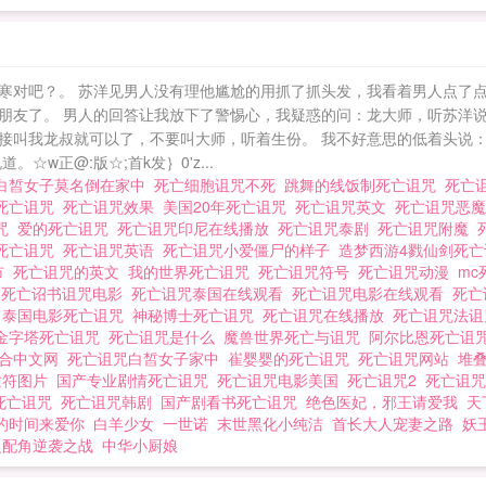
寒对吧？。 苏洋见男人没有理他尴尬的用抓了抓头发，我看着男人点了点
朋友了。 男人的回答让我放下了警惕心，我疑惑的问：龙大师，听苏洋说
接叫我龙叔就可以了，不要叫大师，听着生份。 我不好意思的低着头说：
w正@:版☆;首k发｝0'z...
白皙女子莫名倒在家中
死亡细胞诅咒不死
跳舞的线饭制死亡诅咒
死亡
死亡诅咒
死亡诅咒效果
美国20年死亡诅咒
死亡诅咒英文
死亡诅咒恶
诅咒
爱的死亡诅咒
死亡诅咒印尼在线播放
死亡诅咒泰剧
死亡诅咒附魔
死亡诅咒
死亡诅咒英语
死亡诅咒小爱僵尸的样子
造梦西游4戮仙剑死
市
死亡诅咒的英文
我的世界死亡诅咒
死亡诅咒符号
死亡诅咒动漫
m
P
死亡诏书诅咒电影
死亡诅咒泰国在线观看
死亡诅咒电影在线观看
死亡
国
泰国电影死亡诅咒
神秘博士死亡诅咒
死亡诅咒在线播放
死亡诅咒法
金字塔死亡诅咒
死亡诅咒是什么
魔兽世界死亡与诅咒
阿尔比恩死亡诅
聚合中文网
死亡诅咒白皙女子家中
崔婴婴的死亡诅咒
死亡诅咒网站
堆
亡符图片
国产专业剧情死亡诅咒
死亡诅咒电影美国
死亡诅咒2
死亡诅
L死亡诅咒
死亡诅咒韩剧
国产剧看书死亡诅咒
绝色医妃，邪王请爱我
天
的时间来爱你
白羊少女
一世诺
末世黑化小纯洁
首长大人宠妻之路
妖
之配角逆袭之战
中华小厨娘