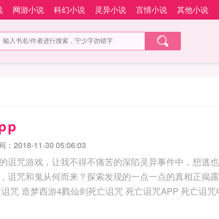
说
网游小说
科幻小说
灵异小说
言情小说
其他小说
pp
2018-11-30 05:06:03
的诅咒游戏，让我不得不痛苦的深陷灵异事件中，想逃也
，诅咒和鬼从何而来？探索发现的一点一点的真相正揭露
塔死亡诅咒 造梦西游4戮仙剑死亡诅咒 死亡诅咒APP 死亡诅咒