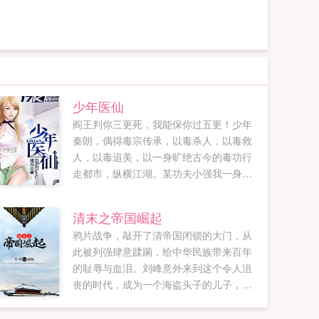
少年医仙
阎王判你三更死，我能保你过五更！少年
秦朗，偶得毒宗传承，以毒杀人，以毒救
人，以毒追美，以一身旷绝古今的毒功行
走都市，纵横江湖。某功夫小强我一身功
夫，刀枪不入！秦朗我有奇毒化骨噬魂！
某江湖大哥我能召集小弟上千！秦朗我能
清末之帝国崛起
召集毒虫百万！某绝色美女红颜祸水，美
鸦片战争，敲开了清帝国闭锁的大门，从
女有毒，你伤不起！秦朗我修炼毒功，以
此被列强肆意蹂躏，给中华民族带来百年
毒攻毒！...
的耻辱与血泪。刘峰意外来到这个令人沮
丧的时代，成为一个海盗头子的儿子，且
看他如何扭转乾坤，让华夏民族重新站在
世界的顶点！...