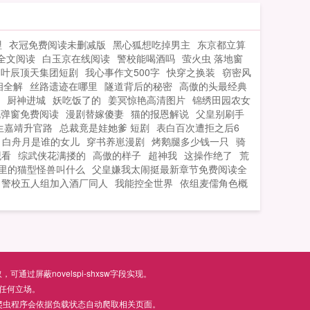
哩
衣冠免费阅读未删减版
黑心狐想吃掉男主
东京都立算
全文阅读
白玉京在线阅读
警校能喝酒吗
萤火虫 落地窗
叶辰顶天集团短剧
我心事作文500字
快穿之换装
窃密风
相全解
丝路遗迹在哪里
隧道背后的秘密
高傲的头最经典
厨神进城
妖吃饭了的
姜冥惊艳高清图片
锦绣田园农女
无弹窗免费阅读
漫剧替嫁傻妻
猫的报恩解说
父皇别刷手
生嘉靖升官路
总裁竟是娃她爹 短剧
表白百次遭拒之后6
白舟月是谁的女儿
穿书养崽漫剧
烤鹅腿多少钱一只
骑
观看
综武侠花满搂的
高傲的样子
超神我
这操作绝了
荒
里的猫型怪兽叫什么
父皇嫌我太闹挺最新章节免费阅读全
警校五人组加入酒厂同人
我能控全世界
依组麦儒角色概
屏蔽novelspi-shxsw字段实现。
任何立场。
爬虫程序会依据负载状态自动爬取相关页面。