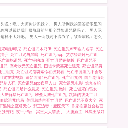
头说：嗯，大师你认识我？。 男人听到我的回答后眼里闪
你可以帮助我们摆脱目前的那个恐怖诅咒是吗？。 男人示
这样不太好吧。 男人一听顿时不高兴了，皱着眉说：怎么
诅咒电影印尼
死亡诅咒木乃伊
死亡诅咒APP输入名字
死亡
魔猎手
死亡诅咒与黑暗
死亡诅咒app
艾尔登法环死亡诅
死亡细胞诅咒
死亡誓约劫
死亡诅咒完整版
死亡诅咒图
亡诅咒
高考状元死亡诅咒
图坦卡蒙墓死亡诅咒
死亡诅咒男
c死亡诅咒
死亡诅咒鬼魂索命在线观看
死亡细胞诅咒不会致
诅咒在线视频
造梦西游4死亡诅咒
死亡诅咒信
国产剧情死
诅咒别人死
死亡诅咒app官网入口
死亡诅咒电影
第九交响
咒
死亡诅咒是什么意思
死亡诅咒 泡沫
死亡诅咒白皙女
叠大陆解除死亡诅咒
堆叠大陆死亡诅咒
跳舞的线死亡诅
咒血脉诅咒结局
美国总统的死亡诅咒
死亡诅咒图案大全
死
下混沌之至尊无心
邪王追妻：魔医天下
作家拖更就会被面
王独宠妃
夜半尸语：冥王大人请放手
大唐顽主
风流王爷好