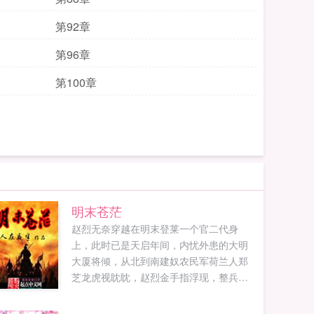
第92章
第96章
第100章
明末苍茫
赵烈无奈穿越在明末登莱一个官二代身
上，此时已是天启年间，内忧外患的大明
大厦将倾，从北到南建奴农民军荷兰人郑
芝龙虎视眈眈，赵烈金手指浮现，整兵修
武，重塑东亚新秩序。朝鲜背信弃义，投
向建奴，拿走济州岛，略略惩戒。日本德