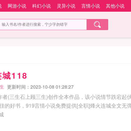
说
网游小说
科幻小说
灵异小说
言情小说
其他小说
城118
生
更新时间：2023-10-08 01:28:27
由作者(三生石上顾三生)创作全本作品，该小说情节跌宕起
佳的好书，919言情小说免费提供[全职]烽火连城全文无
连城