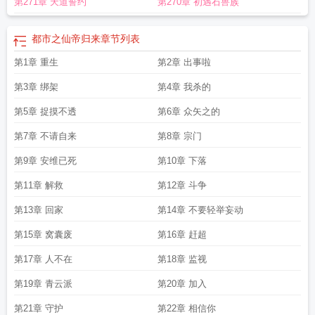
第271章 天道誓约
第270章 初遇石兽族
都市之仙帝归来
章节列表
第1章 重生
第2章 出事啦
第3章 绑架
第4章 我杀的
第5章 捉摸不透
第6章 众矢之的
第7章 不请自来
第8章 宗门
第9章 安维已死
第10章 下落
第11章 解救
第12章 斗争
第13章 回家
第14章 不要轻举妄动
第15章 窝囊废
第16章 赶超
第17章 人不在
第18章 监视
第19章 青云派
第20章 加入
第21章 守护
第22章 相信你