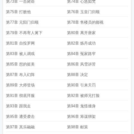
第73章 一击毙命
第74章 心急如梵
第75章 打败他
第76章 玉皇门归顺
第77章 元阳门归顺
第78章 售楼员的鄙视
第79章 不再寄人篱下
第80章 离开唐家
第81章 自投罗网
第82章 炼丹成功
第83章 被人调戏
第84章 冤家路窄
第85章 想的挺美
第86章 风雪诉苦
第87章 布入幻阵
第88章 决定
第89章 大师登场
第90章 引来天罚
第91章 彻底拜服
第92章 被师兄打脸
第93章 跟我走
第94章 鬼怪缠身
第95章 遭受袭击
第96章 筹谋绑架
第97章 其乐融融
第98章 献策