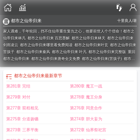
都市之仙帝归来
十里良人
/著
家人遇难，千年轮回，挡不住仙帝重生复仇之心，他要前世人个个偿命！
都市之
仙帝归来林凡
都市之仙帝归来 百思墨解
都市之仙帝归来林天
都市之仙帝归来
剑雨凌云
都市之仙帝归来哪里看免费阅读
都市之仙帝归来叶玄
都市之仙帝归来
苦孩子
都市之仙帝归来秦风
都市之仙帝归来 叶凡
都市之仙帝归来完整版
重回
都市之仙帝归来
都市之仙帝归来唐奇全文免费
都市之仙帝归来(苦孩子)
都市之
仙帝归来在线收听
都市之仙帝归来剑雨凌云
都市之仙帝归来陈天全文
都市之仙
帝归来 仙帝归来
都市之仙帝归来陈潇
都市之仙帝归来萧凡
都市之仙帝归来李
都市之仙帝归来
最新章节
轩孟清浅朵朵
都市之仙帝归来妖火免费阅读
都市之仙帝归来 自由的犬
都市之
第281章 完结
第280章 魔王一战
仙帝归来 第30章 要表白吗?
都市之仙帝归来妖火
都市之仙帝归来主角卓凡
都
市之仙帝归来女主
第279章 对付
第278章 魔王分身
第277章 双程相见
第276章 同意合作
第275章 分道扬镳
第274章 胆大妄为
第273章 三界平衡
第272章 仙界祭祀宫