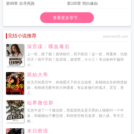
第99章 自寻死路
第100章 明白缘由
查看更多章节...
完结小说推荐
www.kw36.com
深宫谋：喋血毒后
上一世，瞎了眼！真情错付，死不瞑目！这一世，再重来，仇恨
滔天！绝不手软！惩庶母，虐渣男，斗小三！专治各种不服和
小...
原始大帝
在无尽的星空中，有雄霸天下的太古凶兽，有颠倒众生的绝世妖
娆，有称雄无数年的大神通者，有众多修行的鬼才。灵宝，美
人...
仙界微信群
无意中进了一个微信群，里面居然全是天界的人物那叫一个牛
逼，和嫦娥仙子攀交情，和孙悟空称兄道弟，猪八戒，李天王，
都...
末日密语