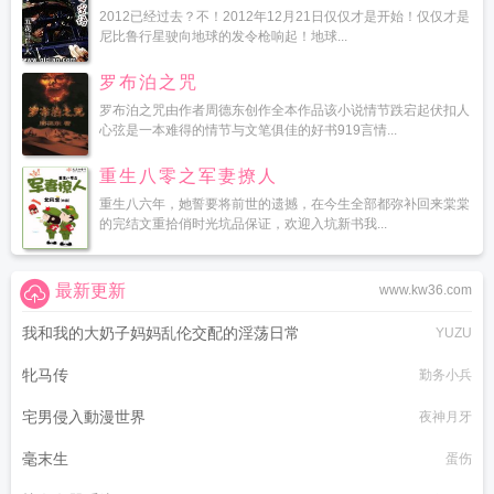
2012已经过去？不！2012年12月21日仅仅才是开始！仅仅才是
尼比鲁行星驶向地球的发令枪响起！地球...
罗布泊之咒
罗布泊之咒由作者周德东创作全本作品该小说情节跌宕起伏扣人
心弦是一本难得的情节与文笔俱佳的好书919言情...
重生八零之军妻撩人
重生八六年，她誓要将前世的遗撼，在今生全部都弥补回来棠棠
的完结文重拾俏时光坑品保证，欢迎入坑新书我...
最新更新
www.kw36.com
我和我的大奶子妈妈乱伦交配的淫荡日常
YUZU
牝马传
勤务小兵
宅男侵入動漫世界
夜神月牙
毫末生
蛋伤