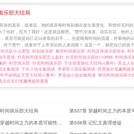
间俱乐部大结局
清祂具体的真容，或者说，祂的真容每时每刻都在发生着变化，和曾经见到
“为了你好，也为了我好！还是就这般吧。”楚竹冷淡道。说实在话，他对
人，甚至可能是自己足以依靠的后手……但是随着时间的流逝，对着祂的认
对于楚竹，或者对于上帝亲近的人来说呢？ 这是一个，敢把自己的孩子.
时间乐队什么类型
时刻俱乐部
都市时间俱乐部
时间足球俱乐部排名
时
凶手是谁
扑克时间俱乐部怎么盈利
扑克时间俱乐部id110888
时间俱乐
干嘛的
时空俱乐部
扑克时间俱乐部
于生异度旅社大结局+(番外)
苏北人在
说全集阅读
于生小说全集阅读
李承乾小说全集阅读
异度旅社笔趣阁超
年开始倒反天罡大结局+(番外)
李追远小说全集阅读
林弦时间俱乐部大结
统活在玄幻笔趣阁超前更新
章 时间俱乐部大结局
第537章 穿越时间之力的本质
光初见上帝
章 穿越时间之力的本质可能性之
第536章 记忆主真理使徒
上帝