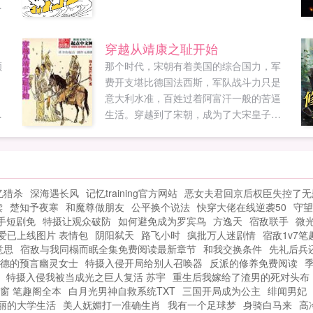
家
婉
之
穿越从靖康之耻开始
远
顾
那个时代，宋朝有着美国的综合国力，军
他
费开支堪比德国法西斯，军队战斗力只是
的
意大利水准，百姓过着阿富汗一般的苦逼
上
生活。穿越到了宋朝，成为了大宋皇子，
上
只
可惜没有红袖添香，没有扬州瘦马，有的
允
只是金军已杀来了，这还让不让人活了。
。
既然不让我好过，我就跟你拼命。于是一
体
代宋皇崛起了。金兀术叹息道仪王如猛
忆猎杀
深海遇长风
记忆training官方网站
恶女夫君回京后权臣失控了无
虎，使我女真难安息！士大夫说昏君，竟
读
楚知予夜寒
和魔尊做朋友
公平换个说法
快穿大佬在线逆袭50
守望
然要改制，竟敢篡改祖训！岳飞道官家性
手短剧免
特摄让观众破防
如何避免成为罗宾鸟
方逸天
宿敌联手
微
情刚烈，堪比太祖，我朝中兴有望！秦桧
爱已上线图片 表情包
阴阳弑天
路飞小时
疯批万人迷剧情
宿敌1v7
颤声道靖武皇残暴堪比始皇，大宋势如危
意思
宿敌与我同榻而眠全集免费阅读最新章节
和我交换条件
先礼后兵
卵！赵朴淡淡道我死后，管他洪水滔天！...
德的预言幽灵女士
特摄入侵开局给别人召唤器
反派的修养免费阅读
特摄入侵我被当成光之巨人复活 苏宇
重生后我嫁给了渣男的死对头布
窗 笔趣阁全本
白月光男神自救系统TXT
三国开局成为公主
绯闻男妃
丽的大学生活
美人妩媚打一准确生肖
我有一个足球梦
身骑白马来
高