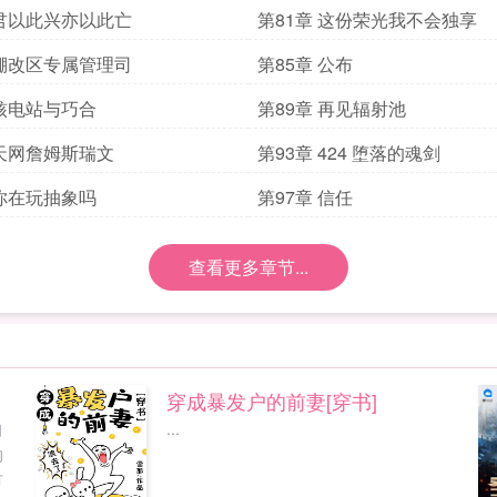
 君以此兴亦以此亡
第81章 这份荣光我不会独享
 棚改区专属管理司
第85章 公布
 核电站与巧合
第89章 再见辐射池
 天网詹姆斯瑞文
第93章 424 堕落的魂剑
 你在玩抽象吗
第97章 信任
查看更多章节...
穿成暴发户的前妻[穿书]
自
...
的
有