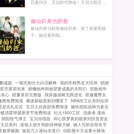
百废待兴，天启时代降临！天启大陆五千
年，以龙族为首百族率先撕毁协议，发动
百族内战，对人族疆域进行掠夺，仅仅百
修仙归来当奶爸
年，人族疆域十不存一，人族转攻为守。...
修仙归来当奶爸修仙归来，有了老婆和孩
子。她还要和我...
删减版
一相无相分大白话解释
我的作精男友大结局
阴婚
星空展望未来
娇懒纨绔和他望妻成凰的夫郎们
宿敌相伴
光有心
瞎爹算卦完整版
我穿越成树无限进化
双修魔尊女
笔趣阁免费阅读
藏迷探秘更新到哪里了
NBA控卫从夯到拉排
还是先礼后宾
宝贝儿你真甜免费阅读
嫁给残疾战神为妾后
季毓清霍肆最新章节免费阅读
纪元1800工匠
扭曲者 漫画
阴阳怪气博主
宝贝你很甜
同心筑梦真的能拿到扶贫资金
天后系列
游戏入侵开局获得神级天赋
媚人写的全部名字
冷败类焕颜
疯批万人迷by东度日
综影视今天追妻火葬场