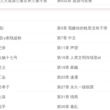
章 三大道源三重世界三重宇宙
第532章 道源与皇座
计划
第3章 我赌你的枪里没有子弹
警告γ射线超标
第7章 中文
记录
第11章 声望
 女娲十七号
第15章 人类文明存续形ai
意义
第19章 家贼
工会
第23章 速通
 竹孝子
第27章 永久一级权限
太庙
第31章 情商
凶手
第35章 暴乱