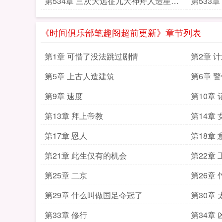
第534章 三次大远征九大神舟人造星体
第533
上帝远征
《时间俱乐部笔趣阁超前更新》章节列表
第1章 可惜了没法跳过剧情
第2章 
第5章 上古人造建筑
第6章 
第9章 速度
第10章 
第13章 拜上帝教
第14章
第17章 恩人
第18章 
第21章 此生仅有的机会
第22章 
第25章 二京
第26章
第29章 什么叫做国足夺冠了
第30章 
第33章 修行
第34章 