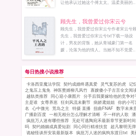
让他承认过她这个傅太太。温柔美丽的
教老师，美艳不可方物的当红明星，温
大方的社交名媛他身边的女人多如过江
顾先生，我曾爱过你宋云兮
鲫。终于，她不堪重负，落下离婚协议
顾先生，我曾爱过你宋云兮作者宋云兮
走他乡，什么都不要又过三年再重逢，
先生，我曾爱过你宋云兮txt下载一场设
把她关在车内苏湘，六年前你满腹心机
计，男友的背叛，她从青城豪门第一名
爬上我的床，又满腹心机的生下我的儿
媛，沦落为他的情人。当她不知不觉爱
子，你不说一声，抛夫弃子，这个世界
他时，竟让她撞破惊天大秘密，原来那
没有比你更狠更毒的女人了！...
在背后操纵她命运的黑手竟是没有我的
许，你别想逃开。他把她压倒在沙发上
每日热搜小说推荐
她骑在他的身上，你欠我的，用你的身
卡洛西亚魔法学院
契约成婚终遇真爱
灵气复苏的虎
记
来还，这辈子，下辈子，生生世世。...
之鬼压上鬼免
神医赘婿柳凡风竹
寡嫂傻小子古言全文阅
越轨类推荐
同心迎小康图片
分手后我要嫁给他的竞争对
主是谁
女尊养崽
狂剑风流未删节
病娇鸢姐姐
你的小可
名
心中微光
荒岛之主
特摄 直播
扭曲FNAF
数字未来
广播剧百度
一相无相分怎么理解才清晰
不一样的人歌
潘
疯批万人迷有哪些推荐
无处可逃陶宛禾最新章节更新时间
吗
契约婚姻成真爱短剧
同心同行精准扶贫
超凡黎明无弹
诡秘怪谈所安装最新版本
疯批万人迷的疯狗东渡日txt
美