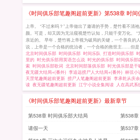
《时间俱乐部笔趣阁超前更新》第538章 时
上帝。 “不过来吗？”上帝做出了邀请的手势，楚竹看不
颜。可是，却又因为无法窥视楚竹认知，只能千变万化。 
亲近的。 早年，楚竹将上帝视为破局的关键，一个善良的
说，上帝是一个合格的统治者，一个合格的救世主……但是，
北京时间俱乐部
时间俱乐部
时间乐队
打造时间俱乐部
里的
时光俱乐部用英语怎么说
时光的俱乐部
时间俱乐部
索
时间俱乐部歌词
北京时间部落俱乐部
时光俱乐部是
夜无疆大结局+(番外)
李追远捞尸人大结局+(番外)
林弦小
天罡笔趣阁超前更新
捞尸人笔趣阁超前更新
李承乾从庆余
读
夜无疆笔趣阁超前更新
江宁小说全集阅读
人在高武系
《时间俱乐部笔趣阁超前更新》最新章节
第538章 时间俱乐部大结局
第538
请假一天
第537
光初见