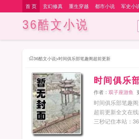
首 页
玄幻修真
重生穿越
都市小说
军史小
36酷文小说
36酷文小说
>
时间俱乐部笔趣阁超前更新
时间俱乐
作者：
双子座游鱼
时间俱乐部笔趣阁
超前更新全文在线