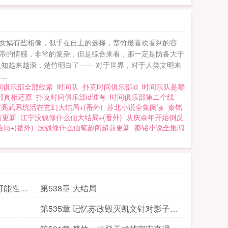
的女娲有些相像，似乎在自主的选择，楚竹最喜欢看到的容
上帝的情感，非常的复杂，但是综合来看，那一定是防备大于
知越来越深，楚竹明白了—— 对于世界，对于人类文明来
..
间俱乐部全部线索
时间队
扑克时间俱乐部id
时间乐队是哪
部真相还原
扑克时间俱乐部id谁有
时间俱乐部第二个线
高武系统活在玄幻大结局+(番外)
苏北小说全集阅读
秦铭
前更新
江宁没钱修什么仙大结局+(番外)
从庆余年开始倒反
局+(番外)
没钱修什么仙笔趣阁超前更新
秦铭小说全集阅
可能性之
第538章 大结局
第535章 记忆苏政毁灭凯文针对影子们
的绝杀