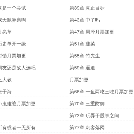
 这是一个尝试
第39章 真正目标
 我天赋异禀啊
第43章 中了吗
 月亮草
第47章 周泽月票加更
 历史单开一级
第51章 韭菜
 封锁月票加更
第55章 竹先生
 朋友还是敌人选吧
第59章 逼迫
 三大教
月票加更
 张子海
第66章 一鱼两吃三吃月票加更
 小鬼难缠月票加更
第70章 三重防御
言
第73章 玩弄于股掌之间
 所有或者一无所有
第77章 刺客落网