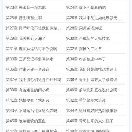
第23章 来跟我一起骂他
第24章 该不会是真的吧
第25章 畜生啊畜生啊
第26章 我从未见过如此厚颜无耻
之人
第27章 再哔哔信不信我把你踹下
第28章 周师弟溜鸡呢
去
第29章 我丢捡到大漏了
第30章 合成新的天赋技能
第31章 鹿师妹这话可不兴说啊
第32章 摆摊的二大爷
第33章 三师兄记得多喝热水
第34章 咋的范进中举了
第35章 时来运转一盒改命
第36章 我们只是想找鸡求追读
第37章 我不服你们这是在针对我
第38章 青羽仙宗来人了求追读
第39章 有苦难言的闫小虎
第40章 前辈您到底在说什么啊
第41章 她快要死了求追读
第42章 重塑筑基求追读
第43章 不是这后遗症这么强吗
第44章 这只鸡好眼熟啊求推荐
第45章 晚年狻猊的宝血
第46章 青羽仙宗的人失踪了
第47章 涂抹在玉佩上的灵鳌液
第48章 掌教师伯他能同意