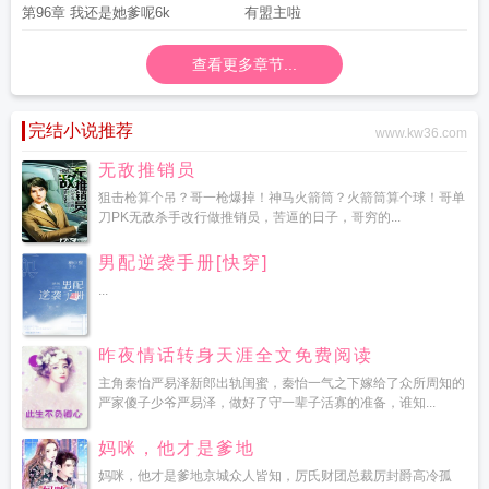
第96章 我还是她爹呢6k
有盟主啦
查看更多章节...
完结小说推荐
www.kw36.com
无敌推销员
狙击枪算个吊？哥一枪爆掉！神马火箭筒？火箭筒算个球！哥单
刀PK无敌杀手改行做推销员，苦逼的日子，哥穷的...
男配逆袭手册[快穿]
...
昨夜情话转身天涯全文免费阅读
主角秦怡严易泽新郎出轨闺蜜，秦怡一气之下嫁给了众所周知的
严家傻子少爷严易泽，做好了守一辈子活寡的准备，谁知...
妈咪，他才是爹地
妈咪，他才是爹地京城众人皆知，厉氏财团总裁厉封爵高冷孤