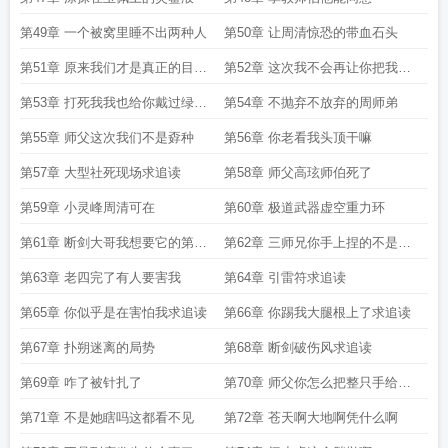
第49章 一个被窝里睡不出两种人
第50章 让周清惊恐的带血石头
第51章 原来我们才是真正的目标
第52章 这次我不会再让你把我丢
求追读
下了求追读
第53章 打死我我也给你戴过绿帽
第54章 不抛弃不放弃的周师弟
子
第55章 师父这次我们不是孬种
第56章 你老看我头顶干嘛
第57章 大型社死现场求追读
第58章 师父高玹师伯死了
第59章 小灵峰周清可在
第60章 极道武器虚空重力环
第61章 断剑大哥我想要它的第一
第62章 三师兄你手上捏的不是汗
次
是他妈尿渍啊
第63章 老四完了有人要害我
第64章 引雷符求追读
第65章 你似乎是在害怕我求追读
第66章 你踢我大腿根上了求追读
第67章 扑朔迷离的局势
第68章 断剑破伤风求追读
第69章 咋了被针扎了
第70章 师父你怎么把整只手给剁
了
第71章 不是她瞎吗这都看不见
第72章 苍天啊大地啊凭什么啊