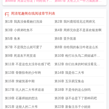
第688章 周某让你走了吗给我下来
第687章 太初上人一件万凰图屏风
求双倍月票
可不够啊求双倍月票
周清笔趣阁在线阅读
章节列表
第1章 我真没偷看她们洗澡
第2章 我叫鹿瑶瑶见过周师兄
第3章 小师弟吃鱼不
第4章 周师兄你是不是喜欢银发啊
第5章 鱼来
第6章 晋升筑基
第7章 不是我怎么就可爱了
第8章 你给我的备注咋老这么长
第9章 死道友不死贫道
第10章 枪打出头鸟二师姐诚不欺
我
第11章 不是这也太没存在感了吧
第12章 你们出来的时候没看见他
吗
第13章 骨骼惊奇的少年哟
第14章 我是你二大爷
第15章 突破筑基中期
第16章 五宗易宝集会
第17章 坑人的二大爷求追读
第18章 不是传的这么快吗
第19章 石蓁师姐的想法
第20章 该不会是下了那种药吧
第21章 这烦人的二大爷
第22章 新备注乐子小娃娃