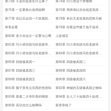
第73章 不是到底发生什么事了
第74章 闫小虎这个胖墩啊
第75章 一定要救出崔师姐啊
第76章 周师弟以后你就是我亲弟
弟
第77章 你以后会找一个姓鹿的女
第78章 来自天道筑基的恐怖天赋
孩吗
单章必看
第79章 你看这声嫂子值不值求追
读
第80章 老大你这次一定要当心啊
上架感言
第81章 闫小虎你踏马给老娘等着
第82章 闫小虎你踏马给老娘等着
一
二
第83章 闫小虎你踏马给老娘等着
第84章 闫小虎你踏马给老娘等着
三
四
第85章 四级修真国一
第86章 四级修真国二
第87章 四级修真国三
第88章 四级修真国四
第89章 四级修真国五
第90章 四级修真国六
第91章 脑子里有点东西的色痞6k
第92章 神秘的五级修真国之物6k
第93章 跟着二大爷吃香的喝辣的
第94章 女人三十如狼四十如虎啊
6k
6k
第95章 高玹你怎么敢啊6k
新章审核了