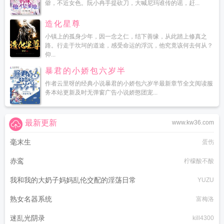
僻，不近女色。阮小冉手提砍刀，大喊尼玛谁传的谣，赶...
造化星尊
小镇上的孤身少年，因一念之仁，结下善缘，从此踏上修真之
路。行走于坎坷的道途，感受命运的浮沉，他究竟该何去何从？
仰...
暴君的小娇包六岁半
作者云里呀的经典小说暴君的小娇包六岁半最新章节全文阅读服
务本站更新及时无弹窗广告小说娇憨团宠...
最新更新
www.kw36.com
毫末生
蛋伤
赤鸾
柠檬酸不酸
我和我的大奶子妈妈乱伦交配的淫荡日常
YUZU
熟女名器系统
富梅洛
迷乱光阴录
kill4300