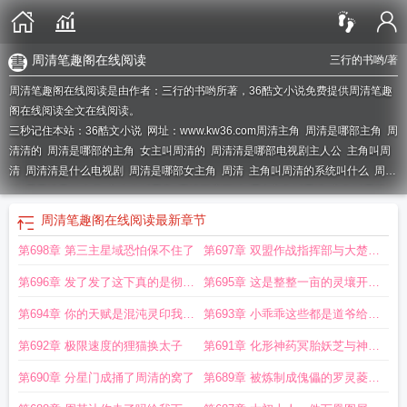
周清笔趣阁在线阅读
三行的书哟
/著
周清笔趣阁在线阅读是由作者：三行的书哟所著，36酷文小说免费提供周清笔趣
阁在线阅读全文在线阅读。
三秒记住本站：36酷文小说 网址：www.kw36.com
周清主角
周清是哪部主角
周
清清的
周清是哪部的主角
女主叫周清的
周清清是哪部电视剧主人公
主角叫周
清
周清清是什么电视剧
周清是哪部女主角
周清
主角叫周清的系统叫什么
周清
江
周周清是什么书
主人公叫周青
周清百度百科
哪本主角叫周清
主角叫周清
的
周青的全文免费阅读
主角周青
女主人公叫周清的
主角 周青
周清清周媛
周
周清笔趣阁在线阅读
最新章节
清是哪部的主人公
周清是哪部里人物
叫周青的
周清是谁
周清是啥
主角周清
第698章 第三主星域恐怕保不住了
第697章 双盟作战指挥部与大楚女
的
周清简介
主角周清
周清是哪部里的人物
帝
第696章 发了发了这下真的是彻底
第695章 这是整整一亩的灵壤开玩
发了
笑呢
第694章 你的天赋是混沌灵印我不
第693章 小乖乖这些都是道爷给你
是在做梦吧
准备的零嘴
第692章 极限速度的狸猫换太子
第691章 化形神药冥胎妖芝与神兽
老大哥
第690章 分星门成捅了周清的窝了
第689章 被炼制成傀儡的罗灵菱求
双倍月票