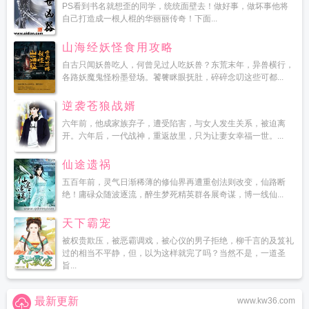
PS看到书名就想歪的同学，统统面壁去！做好事，做坏事他将
自己打造成一根人棍的华丽丽传奇！下面...
山海经妖怪食用攻略
自古只闻妖兽吃人，何曾见过人吃妖兽？东荒末年，异兽横行，
各路妖魔鬼怪粉墨登场。饕餮眯眼抚肚，碎碎念叨这些可都...
逆袭苍狼战婿
六年前，他成家族弃子，遭受陷害，与女人发生关系，被迫离
开。六年后，一代战神，重返故里，只为让妻女幸福一世。...
仙途遗祸
五百年前，灵气日渐稀薄的修仙界再遭重创法则改变，仙路断
绝！庸碌众随波逐流，醉生梦死精英群各展奇谋，博一线仙...
天下霸宠
被权贵欺压，被恶霸调戏，被心仪的男子拒绝，柳千言的及笈礼
过的相当不平静，但，以为这样就完了吗？当然不是，一道圣
旨...
最新更新
www.kw36.com