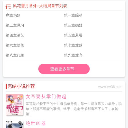
风花雪月番外+大结局
章节列表
序章为娼
第一章躁动
第二章见习
第三章娼妓
第四章演艺
第五章羞辱
第六章堕落
第七章放荡
第八章代价
第九章放弃
查看更多章节...
完结小说推荐
www.kw36.com
女帝要从掌门做起
慕莲是相貌平平的十世母胎单身狗，每一世都在靠实力单身，脱
单？那是不可能的事情。终于，连老天爷都看不下去了，在她
第...
绝世凶器