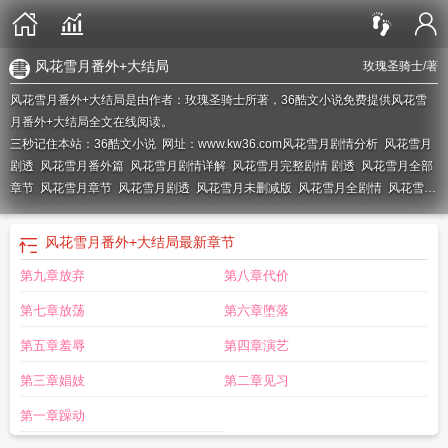
风花雪月番外+大结局
玫瑰圣骑士
/著
风花雪月番外+大结局是由作者：玫瑰圣骑士所著，36酷文小说免费提供风花雪
月番外+大结局全文在线阅读。
三秒记住本站：36酷文小说 网址：www.kw36.com
风花雪月剧情分析
风花雪月
剧透
风花雪月番外篇
风花雪月剧情详解
风花雪月完整剧情 剧透
风花雪月全部
章节
风花雪月章节
风花雪月剧透
风花雪月未删减版
风花雪月全剧情
风花雪月
的结局
风花雪月有续集吗
风花雪月番外大结局
风花雪月介绍
风花雪月篇讲什
么
风花雪月章节名
风花雪月番外+大结局
最新章节
第九章放弃
第八章代价
第七章放荡
第六章堕落
第五章羞辱
第四章演艺
第三章娼妓
第二章见习
第一章躁动