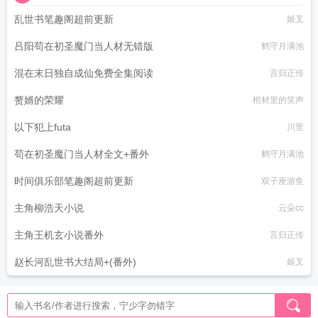
乱世书笔趣阁超前更新
姬叉
吕阳苟在初圣魔门当人材无错版
鹤守月满池
混在末日独自成仙免费全集阅读
言归正传
赘婿的荣耀
棺材里的笑声
以下犯上futa
川里
苟在初圣魔门当人材全文+番外
鹤守月满池
时间俱乐部笔趣阁超前更新
双子座游鱼
主角柳浩天小说
云朵cc
主角王机玄小说番外
言归正传
赵长河乱世书大结局+(番外)
姬叉