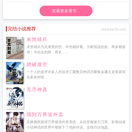
查看更多章节...
完结小说推荐
www.kw36.com
末世雄兵
末世雄兵为兄弟受的伤，咋伤都好看。为家国流的血，再多都值
得！为你走的路，再长，...
踏破虚空
一个人的追求许多人的追求汇聚数百种武功聚集金庸古龙黄易等
名家各种绝...
无尽神器
...
我到万界送外卖
吴枫偶然获得万界最强外卖系统，从此穿梭诸天万界。影视动漫
小说神话的世界中都留下了他的传说。金钱功法地盘...