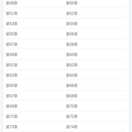
第49章
第50章
第51章
第52章
第53章
第54章
第55章
第56章
第57章
第58章
第59章
第60章
第61章
第62章
第63章
第64章
第65章
第66章
第67章
第68章
第69章
第70章
第71章
第72章
第73章
第74章