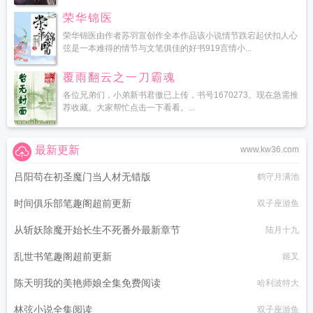
荣华锦医
荣华锦医由作者苏羽宣创作全本作品该小说情节跌宕起伏扣人心
弦是一本难得的情节与文笔俱佳的好书919言情小...
覆雨翻云之一刀霸魂
各位兄弟们，小弟新书君傲已上传，书号1670273。现在急需推
荐收藏。大家帮忙点击一下看看。...
最新更新
www.kw36.com
吕阳苟在初圣魔门当人材无错版
鹤守月满池
时间俱乐部笔趣阁超前更新
双子座游鱼
从斩妖除魔开始长生不死番外最新章节
陆月十九
乱世书笔趣阁超前更新
姬叉
陈天明我的美艳师娘全集免费阅读
哈利波特大
林弦小说全集阅读
双子座游鱼