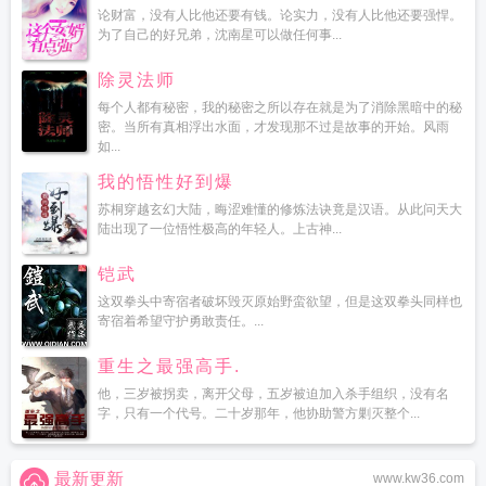
论财富，没有人比他还要有钱。论实力，没有人比他还要强悍。
为了自己的好兄弟，沈南星可以做任何事...
除灵法师
每个人都有秘密，我的秘密之所以存在就是为了消除黑暗中的秘
密。当所有真相浮出水面，才发现那不过是故事的开始。风雨
如...
我的悟性好到爆
苏桐穿越玄幻大陆，晦涩难懂的修炼法诀竟是汉语。从此问天大
陆出现了一位悟性极高的年轻人。上古神...
铠武
这双拳头中寄宿者破坏毁灭原始野蛮欲望，但是这双拳头同样也
寄宿着希望守护勇敢责任。...
重生之最强高手.
他，三岁被拐卖，离开父母，五岁被迫加入杀手组织，没有名
字，只有一个代号。二十岁那年，他协助警方剿灭整个...
最新更新
www.kw36.com