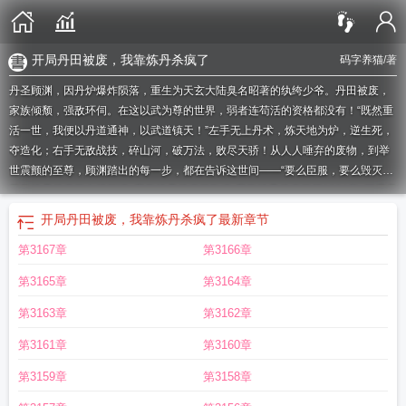
开局丹田被废，我靠炼丹杀疯了
码字养猫
/著
丹圣顾渊，因丹炉爆炸陨落，重生为天玄大陆臭名昭著的纨绔少爷。丹田被废，
家族倾颓，强敌环伺。在这以武为尊的世界，弱者连苟活的资格都没有！“既然重
活一世，我便以丹道通神，以武道镇天！”左手无上丹术，炼天地为炉，逆生死，
夺造化；右手无敌战技，碎山河，破万法，败尽天骄！从人人唾弃的废物，到举
世震颤的至尊，顾渊踏出的每一步，都在告诉这世间——“要么臣服，要么毁灭！”
我靠炼丹杀疯了在线阅读
我靠炼丹杀疯了TXT
我靠炼丹杀疯了第1024章
开局丹
田被废我靠炼丹杀疯了顾渊 免费
我靠炼丹杀疯了 第240章
我靠炼丹杀疯了
开局丹田被废，我靠炼丹杀疯了
最新章节
1495炎老
开局成抱丹地仙
主角在丹田开辟世界的
玄幻开局获得抱丹修为
我靠
第3167章
第3166章
炼丹杀疯了 码字养猫
我靠炼丹杀疯了评价
开局丹田被废我靠炼丹杀疯了笔趣
阁
玄幻开局我的丹田有点多
我靠炼丹杀疯了笔趣阁
我靠炼丹杀疯了1022
我靠
第3165章
第3164章
炼丹杀疯了最新章节
我靠炼丹杀疯了百度百科
主角第一章丹田被废逐出师门主
角叫叶
我靠炼丹杀疯了无弹窗
我靠炼丹杀疯了书评
我靠炼丹杀疯了txt
推演百
第3163章
第3162章
年国
我靠炼丹杀疯了 短剧 在线观看
我靠炼丹杀疯了短剧
我靠炼丹杀疯了 纵
第3161章
第3160章
横
我靠炼丹杀疯了主角老婆
我靠炼丹杀疯了.txt
开局成为抱丹地仙
开局自毁丹
田
我靠炼丹杀疯了 第187章
我靠炼丹杀疯了动漫
开局丹田被废我靠炼丹杀疯了
第3159章
第3158章
免费听书
我靠炼丹杀疯了等级划分
玄幻开局炼丹无敌
主角炼丹炸死了自己穿越