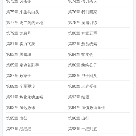
第73章 必杀令
第74章 借刀杀人
第75章 来生共白头
第76章 我们回家
第77章 更广阔的天地
第78章 魔鬼训练
第79章 龙息丹
第80章 神意五重
第81章 实力飞跃
第82章 悬赏线索
第83章 黑鳞城
第84章 拍卖会
第85章 定魂花到手
第86章 纨绔公子
第87章 败家子
第88章 浪子回头
第89章 全军覆没
第90章 老狗受死
第91章 炼化龙魄血精
第92章 结盟
第93章 虽远必诛
第94章 血债必须血偿
第95章 血祭
第96章 出征
第97章 战战战
第98章 一战到底