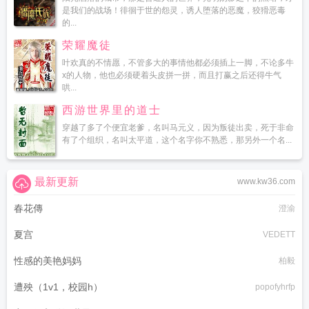
是我们的战场！徘徊于世的怨灵，诱人堕落的恶魔，狡猾恶毒
的...
荣耀魔徒
叶欢真的不情愿，不管多大的事情他都必须插上一脚，不论多牛
x的人物，他也必须硬着头皮拼一拼，而且打赢之后还得牛气
哄...
西游世界里的道士
穿越了多了个便宜老爹，名叫马元义，因为叛徒出卖，死于非命
有了个组织，名叫太平道，这个名字你不熟悉，那另外一个名...
最新更新
www.kw36.com
春花傳
澄渝
夏宫
VEDETT
性感的美艳妈妈
柏毅
遭殃（1v1，校园h）
popofyhrfp