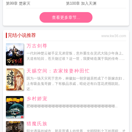
第99章 楚家灭
第100章 加入天渊
查看更多章节...
完结小说推荐
www.kw36.com
万古剑尊
一代剑神楚云被手足兄弟背叛，意外重生在灵武大陆少年身上。
大道有轮回，苍天饶过谁？这一世，我要铸造属于我的传奇…...
天赐空间：农家辣妻种田忙
因为一场天灾死于意外，林徽如一朝穿越居然成了个新嫁农妇，
上有吸血鬼哥嫂，下有极品亲戚，暗处还有白莲花虎视眈眈。
还...
乡村娇宠
肥嘟嘟嘟嘟嘟嘟嘟嘟嘟嘟嘟嘟嘟嘟嘟嘟嘟嘟嘟嘟嘟嘟嘟嘟...
猎魔氏族
阳光洒落的城市，那是普通人的世界，光明阴影之下的黑暗，才