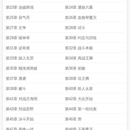
第23章 连破两境
第24章 通脉六重
第25章 容气丹
第26章 血狼帮覆灭
第27章 文争
第28章 武斗
第29章 锻神草
第30章 约定与历练
第31章 还有谁
第32章 战斗本能
第33章 踏入玄罡
第34章 再战王腾
第35章 顾淮洲突破
第36章 初吻
第37章 遇袭
第38章 坑王腾
第39章 赌斗
第40章 欺人太甚
第41章 对战庄海明
第42章 大比开始
第43章 对战苏野
第44章 第一轮结束
第45章 决斗开始
第46章 势
第47章 最终一战
第48章 王家覆灭