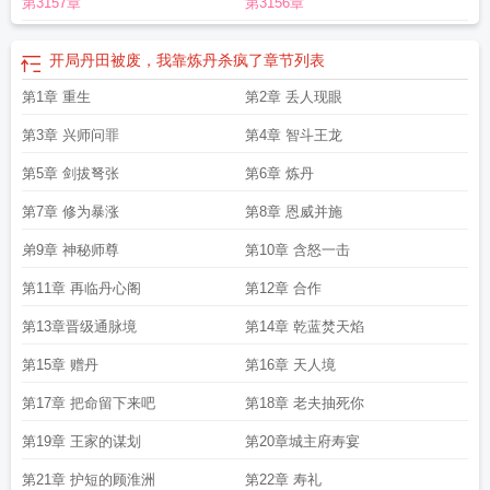
第3157章
第3156章
到了
我靠炼丹杀疯了百度
开局我得丹田有点多
主角丹田被废我武脉被夺
推演
百年国运
开局抱丹修为 推演百年国运
我靠炼丹杀疯了3Q
主角一开始丹田被废
姓叶
主角丹田被废之后捡到一把剑
我靠炼丹杀疯了里有多少个境界
开局丹田被
开局丹田被废，我靠炼丹杀疯了
章节列表
废我靠炼丹杀疯了
开局成为抱丹地仙 推演百年国运
我靠炼丹杀疯了 笔趣阁
第1章 重生
第2章 丢人现眼
第3章 兴师问罪
第4章 智斗王龙
第5章 剑拔弩张
第6章 炼丹
第7章 修为暴涨
第8章 恩威并施
弟9章 神秘师尊
第10章 含怒一击
第11章 再临丹心阁
第12章 合作
第13章晋级通脉境
第14章 乾蓝焚天焰
第15章 赠丹
第16章 天人境
第17章 把命留下来吧
第18章 老夫抽死你
第19章 王家的谋划
第20章城主府寿宴
第21章 护短的顾淮洲
第22章 寿礼