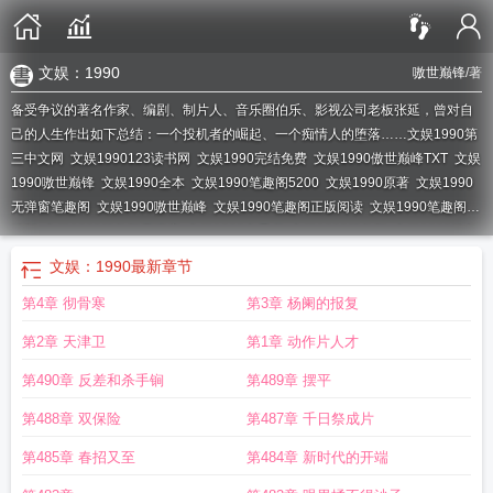
文娱：1990
嗷世巅锋
/著
备受争议的著名作家、编剧、制片人、音乐圈伯乐、影视公司老板张延，曾对自
己的人生作出如下总结：一个投机者的崛起、一个痴情人的堕落……
文娱1990第
三中文网
文娱1990123读书网
文娱1990完结免费
文娱1990傲世巅峰TXT
文娱
1990嗷世巅锋
文娱1990全本
文娱1990笔趣阁5200
文娱1990原著
文娱1990
无弹窗笔趣阁
文娱1990嗷世巅峰
文娱1990笔趣阁正版阅读
文娱1990笔趣阁无
错版
文娱1990笔趣阁无弹窗
文娱1990电子书
文娱1990笔趣阁
文娱1990笔趣
阁最新
文娱1990笔趣阁无弹窗最新章节
文娱1990傲世巅峰
文娱1990精校
文娱：1990
最新章节
版
文娱1990百度
文娱1990笔趣阁txt
文娱1990免费阅读
九十年代娱乐
文娱
第4章 彻骨寒
第3章 杨阑的报复
1990 左右键
文娱1990 傲世巅峰
文娱1990笔趣阁手机版
90年代娱乐节目
文娱
1990鸿宇书院
90年代末娱乐圈
90年代的娱乐
文娱1990笔趣阁免费阅读
文娱
第2章 天津卫
第1章 动作片人才
1990鸿宇书
文娱1990起点
文娱1990奇书网
文娱1990阅读
文娱1990全文免费
阅读软件
文娱1990笔趣阁在线
文娱1990 篱笆好 原著
文娱1990最新章节在线
第490章 反差和杀手锏
第489章 摆平
阅读
文娱1990笔趣阁免费阅读无弹窗
写90年代以后的华娱
文娱1990笔趣阁无
第488章 双保险
第487章 千日祭成片
弹窗最新章节更新
文娱1990TXT
文娱1990全文免费
文娱1990笔趣阁最新章节
TXT
文娱1990无错笔趣
文娱1990笔趣阁最新章节
第485章 春招又至
第484章 新时代的开端