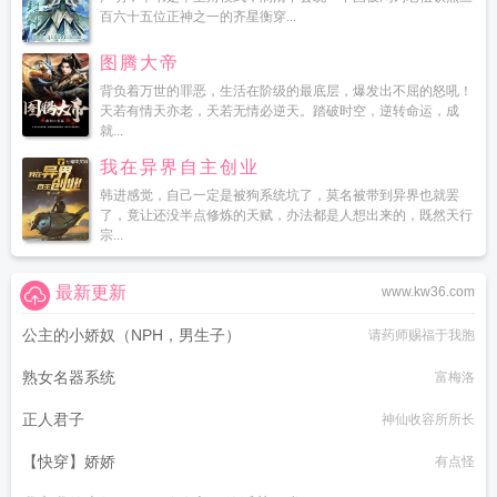
百六十五位正神之一的齐星衡穿...
图腾大帝
背负着万世的罪恶，生活在阶级的最底层，爆发出不屈的怒吼！
天若有情天亦老，天若无情必逆天。踏破时空，逆转命运，成
就...
我在异界自主创业
韩进感觉，自己一定是被狗系统坑了，莫名被带到异界也就罢
了，竟让还没半点修炼的天赋，办法都是人想出来的，既然天行
宗...
最新更新
www.kw36.com
公主的小娇奴（NPH，男生子）
请药师赐福于我胞
熟女名器系统
富梅洛
正人君子
神仙收容所所长
【快穿】娇娇
有点怪