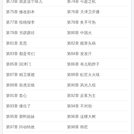
第73章 就是这个味儿
第74章 可趁之机
第75章 修改剧本
第76章 天津卫开播
第77章 投桃报李
第78章 炙手可热
第79章 另辟蹊径
第80章 中国火
第81章 意思
第82章 贱骨头病
第83章 都是哥们
第84章 发发汗
第85章 回津门
第86章 有点勒脖子
第87章 精卫展翅
第88章 虹荭火火续
第89章 前虎后狼
第90章 风光入组
第91章 套心
第92章 反客为主
第93章 僵住了
第94章 不对劲
第95章 塑料姐妹
第96章 这棵大树
第97章 抖动特效
第98章 韩荭