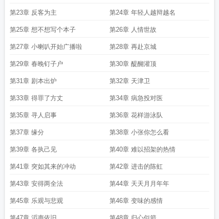
第23章 反客为主
第24章 年轻人越辩越名
第25章 想不想写个本子
第26章 人情世故
第27章 小喇叭开始广播啦
第28章 再赴京城
第29章 春晚钉子户
第30章 醍醐灌顶
第31章 剧本出炉
第32章 天津卫
第33章 得罪了方丈
第34章 病急投对医
第35章 寻人启事
第36章 花样游泳队
第37章 缘分
第38章 小张你怎么看
第39章 各执己见
第40章 难以招架的热情
第41章 突如其来的冲动
第42章 进击的陈虹
第43章 安得两全法
第44章 天天月月年年
第45章 乐观与悲观
第46章 变味的感情
第47章 滔声依旧
第48章 归心似箭