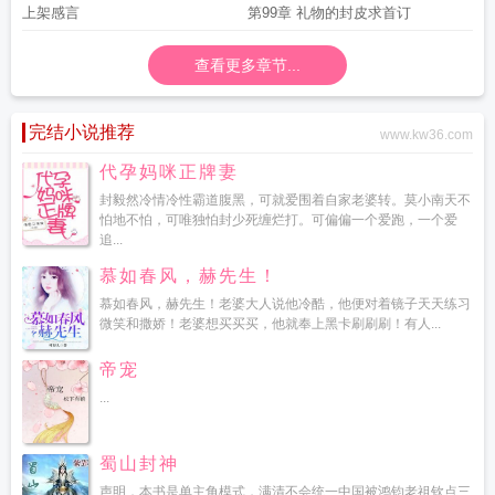
上架感言
第99章 礼物的封皮求首订
查看更多章节...
完结小说推荐
www.kw36.com
代孕妈咪正牌妻
封毅然冷情冷性霸道腹黑，可就爱围着自家老婆转。莫小南天不
怕地不怕，可唯独怕封少死缠烂打。可偏偏一个爱跑，一个爱
追...
慕如春风，赫先生！
慕如春风，赫先生！老婆大人说他冷酷，他便对着镜子天天练习
微笑和撒娇！老婆想买买买，他就奉上黑卡刷刷刷！有人...
帝宠
...
蜀山封神
声明，本书是单主角模式，满清不会统一中国被鸿钧老祖钦点三