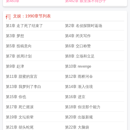
第483章
第482章 眼里揉不得沙子
文娱：1990
章节列表
第1章 走了死了结束了
第2章 名侦探限时返场
第3章 梦想
第4章 闭关写作
第5章 投稿意向
第6章 交口称赞
第7章 抓周计划
第8章 立场和立足
第9章 赴津
第10章 revenge
第11章 甜蜜的宣言
第12章 雨桥河伞
第13章 我梦到了李白
第14章 渐入佳境
第15章 你也
第16章 进京
第17章 死亡摇滚
第18章 你没那个能力
第19章 文坛前辈
第20章 出版新规
第21章 胡头蛇尾
第22章 大脑袋