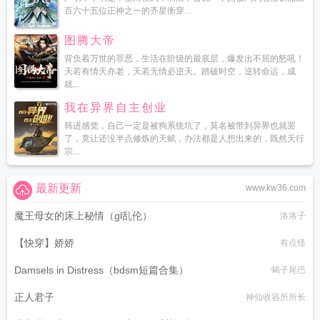
百六十五位正神之一的齐星衡穿...
图腾大帝
背负着万世的罪恶，生活在阶级的最底层，爆发出不屈的怒吼！
天若有情天亦老，天若无情必逆天。踏破时空，逆转命运，成
就...
我在异界自主创业
韩进感觉，自己一定是被狗系统坑了，莫名被带到异界也就罢
了，竟让还没半点修炼的天赋，办法都是人想出来的，既然天行
宗...
最新更新
www.kw36.com
魔王母女的床上秘情（gl乱伦）
洛洛子
【快穿】娇娇
有点怪
Damsels in Distress（bdsm短篇合集）
蝎子尾巴
正人君子
神仙收容所所长