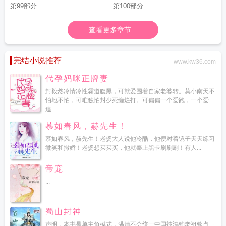
第99部分
第100部分
查看更多章节...
完结小说推荐
www.kw36.com
代孕妈咪正牌妻
封毅然冷情冷性霸道腹黑，可就爱围着自家老婆转。莫小南天不
怕地不怕，可唯独怕封少死缠烂打。可偏偏一个爱跑，一个爱
追...
慕如春风，赫先生！
慕如春风，赫先生！老婆大人说他冷酷，他便对着镜子天天练习
微笑和撒娇！老婆想买买买，他就奉上黑卡刷刷刷！有人...
帝宠
...
蜀山封神
声明，本书是单主角模式，满清不会统一中国被鸿钧老祖钦点三