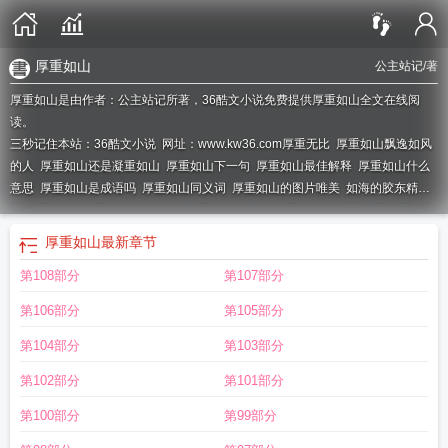
厚重如山
公主站记
/著
厚重如山是由作者：公主站记所著，36酷文小说免费提供厚重如山全文在线阅
读。
三秒记住本站：36酷文小说 网址：www.kw36.com
厚重无比
厚重如山飘逸如风
的人
厚重如山还是凝重如山
厚重如山下一句
厚重如山最佳解释
厚重如山什么
意思
厚重如山是成语吗
厚重如山同义词
厚重如山的图片唯美
如海的胶东精
神
厚重什么
厚重如山深沉似海
厚重如山弥而坚
厚重如山的意思
厚重意思
却
让人安心。生肖
父爱无言却厚重如山
厚重如山
最新章节
第108部分
第107部分
第106部分
第105部分
第104部分
第103部分
第102部分
第101部分
第100部分
第99部分