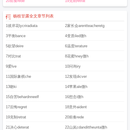
20前奏rede
19克制retrat
杨枝甘露全文
章节列表
1彼岸花lycriradiata
2家长会arentteacheretg
3平衡bance
4变质iled微h
5欲望deire
6温度terature
7对比trat
8花蜜hney微h
9爱lve
10问询iry
11国际象棋che
12发现dicver
13吻ki
14苹果ale微h
15自苦behardnneelf
16想念i微h
17后悔regret
18意外aident
19克制retrat
20前奏rede
21决心deterat
22山岚cdandittheunta微h