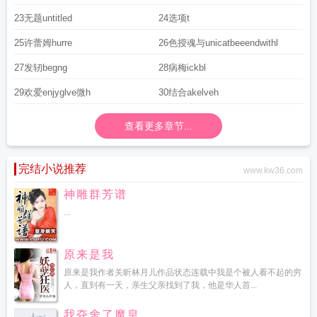
23无题untitled
24选项t
25许蕾姆hurre
26色授魂与unicatbeeendwithl
27发轫begng
28病梅ickbl
29欢爱enjyglve微h
30结合akelveh
查看更多章节...
完结小说推荐
www.kw36.com
神雕群芳谱
...
原来是我
原来是我作者关昕林月儿作品状态连载中我是个被人看不起的穷
人，直到有一天，亲生父亲找到了我，他是华人首...
我夺舍了魔皇