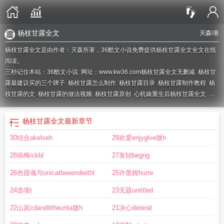
杨枝甘露全文
灭森
/著
杨枝甘露全文是由作者：灭森所著，36酷文小说免费提供杨枝甘露全文全文在线
阅读。
三秒记住本站：36酷文小说 网址：www.kw36.com
杨枝甘露全文无删减
杨枝甘
露最建议买的三个牌子
杨枝甘露怎么制作
杨枝甘露目录
杨枝甘露制作教程
杨
枝甘露的文
杨枝甘露的做法视频
杨枝甘露原创
心机婊重生后杨枝甘露全文
杨
枝甘露燕窝花胶粥
杨枝甘露全文免费
杨枝甘露的集
杨枝甘露全文免费阅读
杨
枝甘露作者
杨枝甘露花胶粥多少钱一盒
杨枝甘露制作过程
杨枝甘露味即食花
杨枝甘露全文
最新章节
胶
杨枝甘露作家
杨枝甘露 np
杨枝甘露花胶
杨枝甘露啥意思
杨枝甘露全文阅
30结合akelveh
29欢爱enjyglve微h
读
杨枝甘露杨枝是什么
杨枝甘露的杨枝
唯念杨枝甘露全文
杨枝甘露意思
杨枝
甘露用的是椰浆还是椰奶
杨枝甘露在线阅读
杨枝甘露做好后能保存多久
28病梅ickbl
27发轫begng
26色授魂与unicatbeeendwithl
25许蕾姆hurre
24选项t
23无题untitled
22山岚cdandittheunta微h
21决心deterat