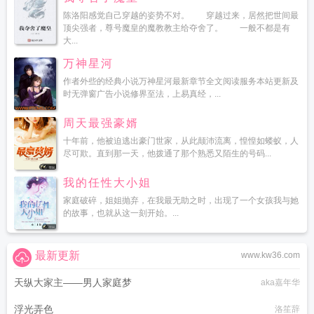
陈洛阳感觉自己穿越的姿势不对。 穿越过来，居然把世间最
顶尖强者，尊号魔皇的魔教教主给夺舍了。 一般不都是有
大...
万神星河
作者外些的经典小说万神星河最新章节全文阅读服务本站更新及
时无弹窗广告小说修界至法，上易真经，...
周天最强豪婿
十年前，他被迫逃出豪门世家，从此颠沛流离，惶惶如蝼蚁，人
尽可欺。直到那一天，他拨通了那个熟悉又陌生的号码...
我的任性大小姐
家庭破碎，姐姐抛弃，在我最无助之时，出现了一个女孩我与她
的故事，也就从这一刻开始。...
最新更新
www.kw36.com
天纵大家主——男人家庭梦
aka嘉年华
浮光弄色
洛笙辞