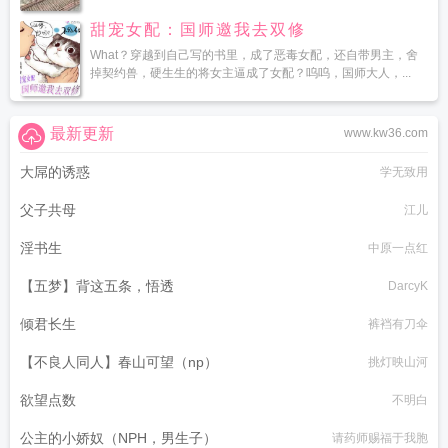
甜宠女配：国师邀我去双修
What？穿越到自己写的书里，成了恶毒女配，还自带男主，舍
掉契约兽，硬生生的将女主逼成了女配？呜呜，国师大人，...
最新更新
www.kw36.com
大屌的诱惑
学无致用
父子共母
江儿
淫书生
中原一点红
【五梦】背这五条，悟透
DarcyK
倾君长生
裤裆有刀伞
【不良人同人】春山可望（np）
挑灯映山河
欲望点数
不明白
公主的小娇奴（NPH，男生子）
请药师赐福于我胞