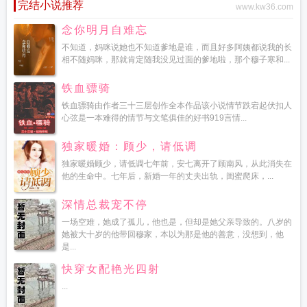
完结小说推荐
www.kw36.com
念你明月自难忘
不知道，妈咪说她也不知道爹地是谁，而且好多阿姨都说我的长
相不随妈咪，那就肯定随我没见过面的爹地啦，那个穆子寒和...
铁血骠骑
铁血骠骑由作者三十三层创作全本作品该小说情节跌宕起伏扣人
心弦是一本难得的情节与文笔俱佳的好书919言情...
独家暖婚：顾少，请低调
独家暖婚顾少，请低调七年前，安七离开了顾南风，从此消失在
他的生命中。七年后，新婚一年的丈夫出轨，闺蜜爬床，...
深情总裁宠不停
一场空难，她成了孤儿，他也是，但却是她父亲导致的。八岁的
她被大十岁的他带回穆家，本以为那是他的善意，没想到，他
是...
快穿女配艳光四射
...