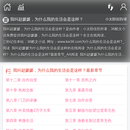
我叫赵媛媛，为什么我的生活会是这样？
小太阳佳韵
/著
我叫赵媛媛，为什么我的生活会是这样？是由作者：小太阳佳韵所著，36酷文小
说免费提供我叫赵媛媛，为什么我的生活会是这样？全文在线阅读。
三秒记住本站：36酷文小说 网址：www.kw36.com
为什么我的生活会是这样?_
阅读
我叫赵媛媛为什么我的生活会是这样的在线阅读
为什么我的生活会是这
样?
为什么我的生活会是这样?最新章节_AA阅读
我叫赵媛媛为什么我的生活会
是这样全集
为什么我的生活会是这样的
为什么我的生活会是这样呢
为什么我的
生活会是这样?_
我叫赵媛媛为什么我的生活会是这样序
我叫赵媛媛为什么我的
我叫赵媛媛，为什么我的生活会是这样？
最新章节
生活会是这样文章
为什么我的生活会是这样完整版
为什么我的生活会是这样?被
第十二章 自作自受
第十一章 意料之内
摁在空调架子上
赵媛媛年龄
我叫赵媛媛为什么我的生活会是这样全文阅读
我叫
赵媛媛为什么我的生活会是这样的
第十章 色相交换
第九章 暴露升级
第八章 门卫的录像
第七章 自作自受
第六章 外卖情趣2万字大章
第五章 解脱与欲望过度章无色
第四章 卑微生活
第三章 身败名裂过度章无色