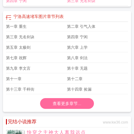
第四章 宁闲
第三章 无名剑诀
洛高速周口服务区
宁洛高速经过哪些城市和县城
宁洛高铁最新准确消息
宁洛尘
小希全文免费阅读
宁洛高速车祸
宁洛高速全程限速80吗
宁洛高速曹庄服务
区
宁洛高速周口高速出口
宁洛高速改扩建
宁洛高速实时路况
宁洛高速路况
宁
宁洛高速堵车图片
章节列表
洛德尔
宁洛高速服务区有哪些
宁洛独舞
宁洛高速什么时候修好
宁洛高速服务
第一章 重生
第二章 引气入体
区关闭
宁洛高速限速80开120会被扣分吗
宁洛高速谭庄收费站电话
宁洛高速限
速多少
宁洛高速温泉站在哪
宁洛高铁2022最新消息
宁洛友谊桥
宁洛高速电话
第三章 无名剑诀
第四章 宁闲
服务电话
宁洛高速疫情
宁洛高速和盐洛高速哪个好走
宁洛高速和盐洛高速的区
别
第五章 太极剑
宁洛高速纸店站在什么地方
宁洛七
宁洛高速今天
第六章 上学
宁洛高速救援电话是多
少?
宁洛高速和沪陕高速哪个好走一点
宁洛高速周口收费站电话
宁洛高速的宁
第七章 祝辉
第八章 剑法
指的是哪里
宁洛高速哪个服务区有肯德基
宁洛高速收费标准
宁洛萧靖
宁洛高
速电话号码
宁洛洛沈逸名字
宁洛高速途径城市
宁洛是属于哪里
宁洛高速最新
第九章 李文言
第十章 无题
路况今天
宁洛高速安徽境内经过哪些地方
洛宁县在哪
宁洛高速车流量大吗
宁
第十一章
第十二章
洛高速蚌埠北入口封闭
宁洛潇靖
宁洛高速哪年修建的
宁洛高速全程多少公
里
宁洛高速收费站
宁洛高速建于哪一年
宁洛顾南封
宁洛高速今天最新消息
宁
第十三章 千梓街
第十四章 捡漏
洛高速滁州段限速是多少?
宁洛高速曹庄收费站要核酸检测吗
宁洛高速周口站电
话
宁洛林千雪
宁洛高速限速80
宁洛江远舟
宁洛高速是几车道
宁洛高速多少公
查看更多章节...
里
宁洛高速什么时候建成的
宁洛萧无歧
宁洛高速什么时间修建的
宁洛高速的
宁是啥意思
宁洛高速服务区
宁洛高速封路了吗?最新情况
宁洛夏若雪免费阅
读
宁洛高速什么时候通车
宁洛高速扩建工程
宁洛高速今天最新路况
宁洛云
完结小说推荐
www.kw36.com
的
宁洛高速周口段
宁洛高速事故最新消息
宁洛高速代号是多少
宁洛 萧无
快穿之主神大人离我远点
歧
宁洛高速哪年通车的
宁洛高速服务区可以做核酸检测
宁洛重生
宁洛高铁