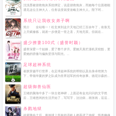
吧
宁洛高速
宁洛高速明光至蚌埠段改扩建工程
宁洛高速安徽段改扩建
宁洛
沈浅墨被拯救炮灰系统绑定，说是拯救炮灰，而她每个位面都能
遇见这位主神大人，任务说变就变攻略主神大人。陛下呵...
夏
宁洛高速最新情况
宁洛高速限速80有多少公里
宁洛高速发生车祸
宁洛高速
可以通行吗
宁洛高速今日高速封路情况
宁洛是那个省的城市
宁洛高速滁州段限
系统只让我收女弟子啊
速80抓拍吗
宁洛高速滁州段封闭最新消息
宁洛高速界首段交通事故
宁洛高速安
简介 全站唯一！杜玄来到这片天地已经三百余年了，依靠无
徽段服务区有哪些
宁洛高速曹庄收费站
宁洛高速扩建最新消息
宁洛高速安徽段
上天赋修炼，就差一步便是一世之圣，天地无双。但就在...
哪个服务区可以做核酸检测
宁洛高速曹庄收费站属于哪里
宁洛高速为什么老堵
车
宁洛高速为什么叫宁洛
宁洛高速车祸2022最新消息
宁洛高速曹庄服务区属
盛少撩妻100式（盛誉时颖）
于哪个省
宁洛高速滁州段限速80
宁洛高速途经城市
宁洛高速安徽段事故
宁洛
盛誉深爱一个姑娘，爱了整个岁月。爱她天真烂漫机灵狡黠，更
高速限速
宁洛高速河南段改扩建工程
宁洛高速咨询电话
宁洛高速核酸检测点是
爱她的骄傲与偏执坚强与阳光。...
哪个
宁洛高速界首车祸
宁洛高速曹庄收费站为什么没有取消
宁洛是哪里
宁洛
桥
宁洛高速事故
宁洛高铁开工最新消息
宁洛高速编号
宁洛逃离
宁洛高速是哪
足球超神系统
里到哪
宁洛高速扩建最新进展
宁洛高速起点和终点是哪里
宁洛高速路况实时查
崔朕穿越平行世界，在足球超神系统的帮助以及自身卓绝努力
询最新
宁洛全文免费阅读
宁洛傅靳岩
宁洛高速纸店收费站在哪里
宁洛高速洛
下，带领华夏的梦之队成为世界冠军的传奇故事。德尼尔森的...
阳市区几个出站口
宁洛女主是什么
宁洛高速收费年限
宁洛高速周口服务电
话
宁洛高速加宽最新消息
宁洛高速扩建啥时候开工
宁洛高速改扩建什么时候完
超级御兽仙医
工
宁洛高速南京段货车可以走吗
宁洛高速洛阳段有多少下站口
宁洛科技
宁洛
王绪的脑海中多了一块古老神碑，上面还有金光闪闪的文字然
高铁最终确定线路
宁洛高速宁指的是哪里
宁洛高速超速80有人被扣分吗
宁洛高
后，王绪悠闲的生活开始了，写写字，治治病，画张画，逗逗...
速扩建什么时候完工
宁洛高速是几桥
宁洛高速封了吗
宁洛高速三界出口封闭
吗?
宁洛高速起点和终点
宁洛高速安徽段扩建最新消息
宁洛高速经过哪些城
杀戮地狱
市
宁洛高速为什么限速80
宁洛高速上行是哪个方向
宁洛高速南京到蚌埠路况实
祖庭降临之后，将地球上所有的适龄人都弄进了地狱，怪兽幽魂