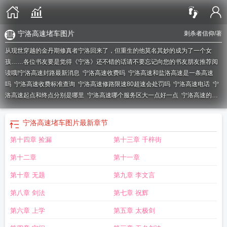
宁洛高速堵车图片
刺杀者信仰
/著
从现世穿越的金丹期修真者宁洛回来了，但重生的他莫名其妙的成为了一个女
孩……各位书友要是觉得《宁洛》还不错的话请不要忘记向您的书友朋友推荐阅
读哦!
宁洛高速封路最新消息
宁洛高速收费吗
宁洛高速和盐洛高速是一条高速
吗
宁洛高速收费标准查询
宁洛高速修路限速80超速会处罚吗
宁洛高速电话
宁
洛高速起点和终点分别是哪里
宁洛高速哪个服务区大一点好一点
宁洛高速的起
点和终点
宁洛高速什么时候建的
宁洛高速限速多少?
宁洛高速蚌埠段服务区有
哪些
宁洛高速哪里可以做核酸检测
宁洛高速蚌亳段确定年内动工
宁洛高速限速
宁洛高速堵车图片
最新章节
100还是120
宁洛周成明
宁洛高速客服电话人工服务热线
宁洛高速起点和终点
第十四章 捡漏
第十三章 千梓街
为啥不叫南洛
宁洛高铁最新进展
宁洛高速哪个服务区饭好吃
宁洛高速是宁波到
洛阳吗
宁洛高速堵车
宁洛高速安徽段几车道
宁洛高速堵车吗
宁洛曹庄收费
第十二章
第十一章
站
宁洛高速哪年通车
宁洛高速南京段收费吗
宁洛高速有几个服务区
宁洛高速
收费站有哪些
宁洛高速限速80路段
宁洛高速全线详图
宁洛高速和连霍高速哪个
第十章 无题
第九章 李文言
好走
宁洛萧无岐
宁洛高速今天封闭了没
宁洛高铁什么时候开工
宁洛高速哪个
第八章 剑法
第七章 祝辉
服务区可以做核酸检测
宁洛高速滁州段为什么这么堵
宁洛高速河南段哪个服务
区可以做核酸检测
宁洛高速河南和安徽在哪交界
宁诺研究生申请条件
宁洛高速
第六章 上学
第五章 太极剑
滁州段加宽最新消息
宁洛高速蚌埠段货车侧翻
宁洛高速四改八最新完成时间
宁