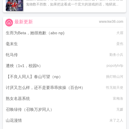
时查询
宁洛高速封闭情况查询
宁洛高速几车道
宁洛高速安徽段扩建最新进
鬼物数不胜数，如果把这看成一个宏大的游戏的话，地狱就...
展
宁洛高速服务区哪个比较好
宁洛县在哪
宁洛高速封闭
宁洛高铁开工了吗
宁
洛高速服务区列表
宁洛高速长江大桥是几桥
宁洛高速汝州几个出口
宁洛高速最
最新更新
www.kw36.com
新消息
宁洛高速商水收费站电话
宁洛是哪本
宁洛高速扩建
宁洛高速南京长江
大桥是几桥
宁洛高速服务区核酸检测点
宁洛高速公路最新消息
宁洛高速出口列
生而为Beta，她很抱歉（abo np)
犬眉
表
宁洛高速限速80是真的吗
宁洛高速修路最新消息
宁洛高铁
宁洛高速滁州段
扩建完工时间
宁洛高速简介
宁洛高速限速80拍不拍
宁洛高速服务电话24小
毫末生
蛋伤
时
宁洛高速服务区有充电桩吗
宁洛高铁最新消息
宁洛高速修好了吗最新消
息
宁洛高速属于哪个城市
宁洛高速为什么那么堵
宁洛高速堵车最新消息
宁洛
牝马传
勤务小兵
高速从哪到哪
宁洛高速公路
遭殃（1v1，校园h）
popofyhrfp
【不良人同人】春山可望（np）
挑灯映山河
讨厌又怎么样，还不是要乖乖挨操（百合H）
性无能天使
熟女名器系统
富梅洛
召唤绿传（召唤万岁同人）
无媛
山花漫情
未了之人