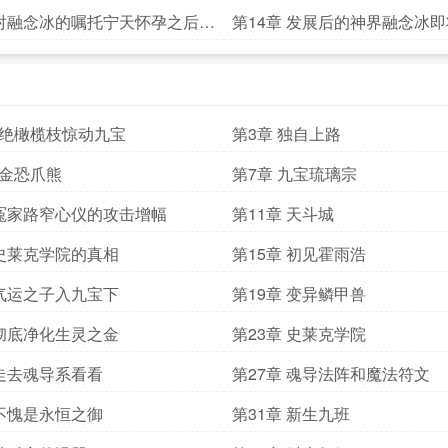
识二合一
息二合一
 对融念冰的嘱托宁天怀孕之后尘
第14章 发展后的神界融念冰
儿子二合一
宙游历二合一
拒绝橄榄枝惊动九宝
第3章 独自上路
暗金恐爪熊
第7章 九宝琉璃宗
 冤家路窄心仪的攻击增幅
第11章 天斗城
 史莱克学院的真相
第15章 初见霍雨浩
 气运之子入九宝下
第19章 变异鳞甲兽
 彻底净化生灵之金
第23章 史莱克学院
 走去魂导系看看
第27章 魂导法阵和魔法符文
 不愧是永恒之御
第31章 新生九班