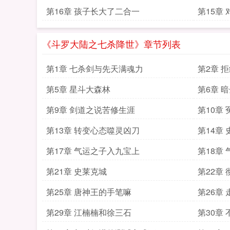
皓月意
第16章 孩子长大了二合一
第15章
君亭的
《斗罗大陆之七杀降世》章节列表
第1章 七杀剑与先天满魂力
第2章 
第5章 星斗大森林
第6章 
第9章 剑道之说苦修生涯
第10章
第13章 转变心态噬灵凶刀
第14章
第17章 气运之子入九宝上
第18章
第21章 史莱克城
第22章
第25章 唐神王的手笔嘛
第26章
第29章 江楠楠和徐三石
第30章