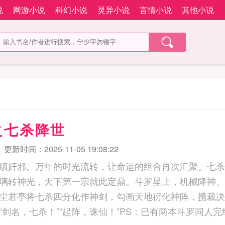
说
网游小说
科幻小说
灵异小说
言情小说
其他小说
之七杀降世
更新时间：2025-11-05 19:08:22
镇奸邪。万年的时光流转，让命运的组合再次汇聚。七杀
璃转神光，天下第一宗就此定鼎。斗罗星上，机械降神、
尘君亭将七杀四分化作神剑，勾画天地衍化神阵，携裁决
“剑名，七杀！”“起阵，诛仙！”PS：已有两本斗罗同人