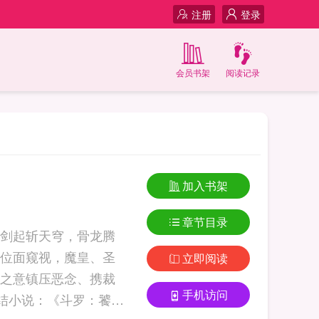
注册
登录
会员书架
阅读记录
加入书架
章节目录
剑起斩天穹，骨龙腾
位面窥视，魔皇、圣
立即阅读
之意镇压恶念、携裁
手机访问
完结小说：《斗罗：饕餮