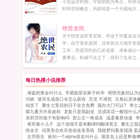
小说远古时期，宇宙初始为奇点，外部
时间空间概念，内部却是一个天圆地方
空间，所谓须弥藏芥子便是源于此。空
内生有神魔，这些神魔天生天养具有强
绝世农民
道纹，手可摘星辰腹可吞山河，举手间
关于绝世农民李宏斌，毕业于华夏农业
辰幻灭。但是正因为无需努力便具备强
学，由于某些原因，没有留在大城市里
力量，这些神魔无所顾忌无法无天喜怒
工作，而是回到自己的老家，准备做出
常，天天意气用事整脸讨面，一言不合
番事业。机缘巧合之下，得到了生命之
生打死。不知道完成了多少纪元的演化
的这一丝真灵。得神位，凝神格，成为
奇点空间终于被打的空间破碎。外界虚
底下唯一的一个神。...
涌入，奇点空间爆开，即便是神魔也被..
每日热搜小说推荐
海盗的黄金叫什么
学霸胎穿农家子科学
明明无敌却认为
功效
迷宫生成器口令怎么获得
言灵 不准死
主角以灵体
却笑了
重生七零后的日子全文免费
面向大门可以?
率土
噬九重天许辰超前
龙套只是我副业
活成笑话一般指什么
亲邪淫对孩子有影响吗
宣公主一将成名
温柔暴君动漫
率
将军家小儿子
这个游戏不是有翻译吗翻译英文
重生之我是
统全文
综英美合欢宗老祖改造系统
我能梦到案发现场 姜
左乔医生
捡到一个alpha原名叫什么
观音在上还是释迦