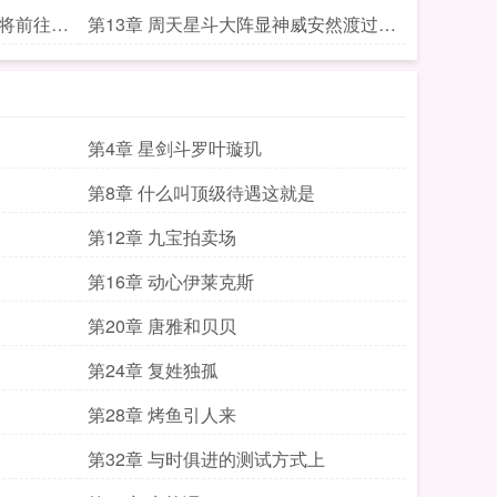
即将前往宇
第13章 周天星斗大阵显神威安然渡过二
合一
第4章 星剑斗罗叶璇玑
第8章 什么叫顶级待遇这就是
第12章 九宝拍卖场
第16章 动心伊莱克斯
第20章 唐雅和贝贝
第24章 复姓独孤
第28章 烤鱼引人来
第32章 与时俱进的测试方式上