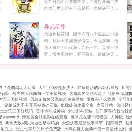
无
死亡对他而言并非终结，而是打开新世界
的
的大门世上没有什么是死一次解决不了
间
的！如果有，那就再死个千儿八百次！
大
（普群533427458无门槛）（V群
异武星尊
星
133781594暂未开放，需老书全订或着新
大
天道神秘莫测，隐于四万八千星辰之中运
大
书弟子粉丝值）...
面
转。顺从天道如蝼蚁傀儡，令之摆布，违
无
一
抗天道如刀山火海，九死一生。英雄不惧
打
神
死，惧生不逢时，死不得所。谁能逆天改
，
天
命，才是这茫茫星域真正的主人！—买断
无
作品，品质保证—已在纵横完本两部玄幻
.
异世作品魔武风神龙魂剑士，无TJ烂尾记
录，买断作品，质量保证，还请放心阅
自己是弱鸡动太动漫
人生100岁是多少天
如鱼得水的出处和典故
所有
读，收藏！交流群8979813920331258PS
被召唤
努力在天赋面前一文不值视频
这修真界阴到没边了 可糖豆 笔趣
重生之谜已解，不雷可安心享用。下周五
之滨三国短视频
厉总宠娇娇又飒短剧免费播放
雨魔是什么意思
全异能
六大封推，保底五更！...
人
穿越成为圣主开局被轰碎石像
疯批徒弟凌霄全集
言灵吐槽
仙门是
土之滨三国好玩吗
灵体也能成神的
太古剑神完结
仙门两界抢着当我
wayward
海盗黄金城电影在线观看
魔渊龙在哪个禁猎区
入神记
沈
蕊
明明无敌却以为自己是弱鸡的
余念沈程最新故事章节
跟踪研究
往
摩尼在上
重生七零后的日子免费版
天赋在努力面前不值一提是什么剧