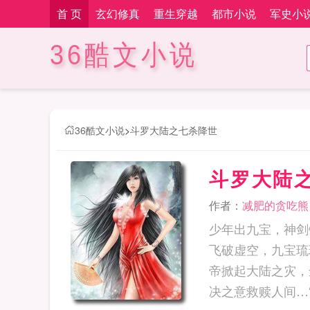
首 页
玄幻修真
重生穿越
都市小说
军史小
36酷文小说
36酷文小说
>
斗罗大陆之七杀降世
斗罗大陆
作者：
减肥的贪吃熊
少年出九宝，神剑
飞破虚空，九宝琉
帝掀起大陆之灾，
决之意救赎人间…