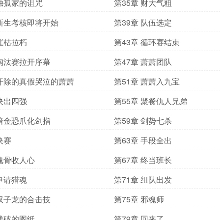
 独孤家的诅咒
第35章 财大气粗
 新生考核即将开始
第39章 队伍选定
 摧枯拉朽
第43章 循环赛结束
 淘汰赛拉开序幕
第47章 萧萧团队
 开除的真假哭泣的萧萧
第51章 萧萧入九宝
 决出四强
第55章 聚餐仇人兄弟
 暗金恐爪化剑指
第59章 剑势七杀
决赛
第63章 手段全出
 魂骨收人心
第67章 终当班长
 申请猎魂
第71章 组队出发
 双子龙的合击技
第75章 邪魂师
 残破的图纸
第79章 回来了