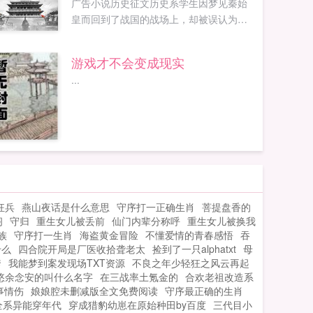
广告小说历史征文历史系学生因梦见秦始
皇而回到了战国的战场上，却被误认为逃
兵等候斩首。他不想死，巧遇秦王以智谋
换取活命的机会。看我杀敌赎罪！看我智
游戏才不会变成现实
擒长安君！以战功赢来秦王嬴政的私臣，
...
看我如何打压吕不韦，如何智斗嫪毐，如
何助秦王嬴政横扫六合，统一天下！...
狂兵
燕山夜话是什么意思
守序打一正确生肖
菩提盘香的
阁
守归
重生女儿被丢前
仙门内辈分称呼
重生女儿被换我
族
守序打一生肖
海盗黄金冒险
不懂爱情的青春感悟
吞
什么
四合院开局是厂医收拾聋老太
捡到了一只alphatxt
母
爹
我能梦到案发现场TXT资源
不良之年少轻狂之风云再起
悠余念安的叫什么名字
在三战率土氪金的
合欢老祖改造系
事情伤
娘娘腔未删减版全文免费阅读
守序最正确的生肖
全系异能穿年代
穿成猎豹幼崽在原始种田by百度
三代目小