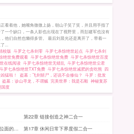
记分享给朋友. 斗
楠正看着他，她嘴角微微上扬，朝山子笑了笑，并且用手指了
开了一个缺口，一条人影也出现在了视野里，而彭建军也沒有
，他们自然也懒得多管。 最后刘晨光还是离开了，带着一
...
世精校版
斗罗之七杀剑零
斗罗七杀惊绝世起点
斗罗七杀剑
惊绝世免费观看
斗罗七杀惊绝世免费
斗罗七杀惊绝世百度
绝世在线阅读
斗罗七杀惊绝世无错乱
斗罗七杀惊绝世尘君
斗罗七杀惊绝世TXT免费
斗罗七杀惊绝世减肥的贪吃熊
四
太凶猛啦！
盗墓：飞剑斩尸，还说不会修仙？
斗罗：批发
盗墓：诊山寻龙，不谓贼
完美世界：我是石毅
神秘复苏
诞国度
第22章 链接创造之神二合一
座位面的消
第17章 休闲日常下界度假二合一