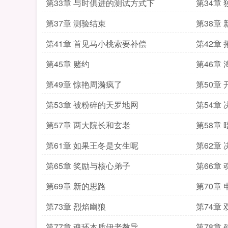
第33章 与时俱进的测试方式下
第34章
第37章 测验结束
第38章
第41章 首见马小桃索要补偿
第42章
第45章 赌约
第46章
第49章 惊艳周漪疯了
第50章
第53章 被粉碎的天罗地网
第54章
第57章 两大院长和玄老
第58章
第61章 如果王冬是女生呢
第62章 
第65章 奖励与核心弟子
第66章
第69章 新的思路
第70章
第73章 烈焰幽狼
第74章
第77章 魂环本质伊老教导
第78章