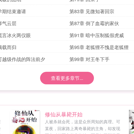
 学期结束邀请
第83章 见微知著回宗
 瘴气云层
第87章 倒了血霉的家伙
 谎言冰火两仪眼
第91章 暗中压制狐假虎威
 满载而归
第95章 老狐狸不愧是老狐狸
 可越级作战的阵法前夕
第99章 对王冬下手
查看更多章节...
修仙从暴毙开始
章
人被杀就会死，这是众所周知的真理。可
告
某夜，回家路上离奇暴毙的主角，却发现