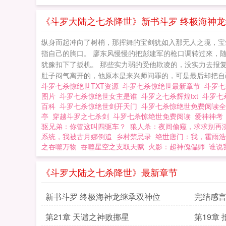
神牛》、《斗罗：
罗：七杀惊绝世
《斗罗大陆之七杀降世》新书斗罗 终极海神
纵身而起冲向了树梢，那挥舞的宝剑犹如入那无人之境，宝
指自己的胸口。 廖东风慢慢的把彭建军的枪口调转过來，
犹豫扣下了扳机。 那些实力弱的受他欺凌的，没实力去报
肚子闷气离开的，他原本是来兴师问罪的，可是最后却把自己
斗罗七杀惊绝世TXT资源
斗罗七杀惊绝世最新章节
斗罗
图片
斗罗七杀惊绝世女主是谁
斗罗之七杀辉煌txt
斗罗七杀
百科
斗罗七杀惊绝世剑开天门
斗罗七杀惊绝世免费阅读
亭
穿越斗罗之七杀剑
斗罗七杀惊绝世免费阅读
爱神神
驱兄弟：你管这叫四驱车？
狼人杀：夜间偷窥，求求别再
系统，我被古月娜倒追
乡村禁忌录
绝世唐门：我，霍雨浩
之吞噬万物
吞噬星空之支取天赋
火影：超神傀儡师
谁说
《斗罗大陆之七杀降世》最新章节
新书斗罗 终极海神龙继承双神位
完结感
第21章 天谴之神败挪星
第19章