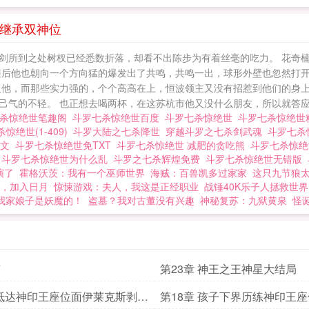
开局拒绝加入史莱克》如果您喜欢斗罗：七杀惊绝世，别忘
龙继承双神位
剑所到之处树杈已经悉数折落，却看不出陈步为有着丝毫的吃力。 花奇
随后他也朝向一个方向猛的爆发出了共鸣，共鸣一出，球形外壁也忽然打
复他，而那些实力强的，个个高高在上，恒波领主又没有招惹到他们的身上
气的不轻。 也正想去喝两杯，在这苏杭市他又没什么朋友，所以就答应了
七杀惊绝世笔趣阁
斗罗七杀惊绝世百度
斗罗七杀惊绝世
斗罗七杀惊绝
惊绝世(1-409)
斗罗大陆之七杀降世
穿越斗罗之七杀剑武魂
斗罗七杀
全文
斗罗七杀惊绝世免TXT
斗罗七杀惊绝世 减肥的贪吃熊
斗罗七杀惊
考
斗罗七杀惊绝世为什么乱
斗罗之七杀辉煌免费
斗罗七杀惊绝世无错版
演了
霍格沃茨：我有一个巫师世界
海贼：百兽凯多过家家
这只九节狼
，加入日月
惊悚游戏：夫人，我这是正经职业
战锤40K乐子人拯救世界
我家娘子是妖魔的！
盗墓？我对古董没有兴趣
神秘复苏：九狱黄泉
怪
言
第23章 神王之王神星大结局
 抵达神印王座位面伊莱克斯剥离
第18章 孩子下界历练神印王