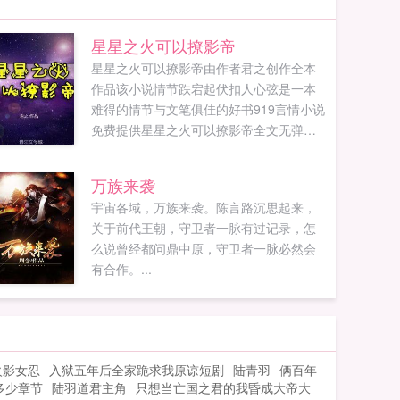
星星之火可以撩影帝
星星之火可以撩影帝由作者君之创作全本
作品该小说情节跌宕起伏扣人心弦是一本
难得的情节与文笔俱佳的好书919言情小说
免费提供星星之火可以撩影帝全文无弹窗
的纯文字在线阅读。...
万族来袭
宇宙各域，万族来袭。陈言路沉思起来，
关于前代王朝，守卫者一脉有过记录，怎
么说曾经都问鼎中原，守卫者一脉必然会
有合作。...
火影女忍
入狱五年后全家跪求我原谅短剧
陆青羽
俩百年
多少章节
陆羽道君主角
只想当亡国之君的我昏成大帝大