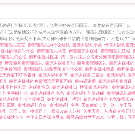
夜之间，全网失恋。大家万万没想到，仙女居然喜欢这样
流之首，常年清冷着一张俊美面庞，手腕缠着一串黑色佛
谢砚礼的惊喜,却没想到，他竟带她去游乐园玩。 秦梵站在游乐园门口：“
岁？”这是给她这样的成年人送惊喜的地方吗！ 谢砚礼缓缓答：“仙女永远
门旁,见秦梵不下车,主动伸出修长白皙的手递到她面前：“不想玩？” “玩！
秦梵谢砚礼霍言
秦梵谢砚礼为什么结婚
秦梵谢砚礼小叔
恃宠谢砚礼秦
谢砚礼的电竞叫什么
秦梵谢砚礼林芜
侍宠秦梵谢砚礼
秦梵谢砚礼江城
梵谢砚礼怎么读
秦梵谢砚礼医生
第一章八拜之交海市外滩酒吧秦梵谢砚
配音
恃宠臣年秦梵谢砚礼
秦梵谢砚礼高能
臣年秦梵谢砚礼
秦梵谢砚礼
电竞免费阅读
秦梵谢砚礼的免费阅读叫什么呢
秦梵谢砚礼黎露
秦梵谢
读无弹窗TXT带番外
秦梵谢砚礼扩写
秦梵谢砚礼三部曲
秦梵谢砚礼电
文阅读
秦梵谢砚礼的免费阅读无弹窗不给
秦柏砚谢桑
秦梵谢砚礼褚薇薇
砚礼霍梓铭电竞
谢砚礼恃宠
秦梵谢砚礼口
恃宠秦梵谢砚礼
秦梵谢砚礼
礼的名字叫什么
秦梵谢砚礼的电竞
秦梵谢砚礼的笔趣阁
秦梵谢砚礼律
秦梵谢砚礼什么时候生日
秦梵谢砚礼广播剧
秦梵谢砚礼的电竞免费阅
砚礼覃返
秦梵谢砚礼合集
秦梵谢砚礼名字
天价傻妃：娶一送一梦千寻
苍衡
三国：我！桃源居士，蜀汉改命人苏牧
长生天帝：从寿命交换开始
褚沅瑾沈长空
生化末日之孤魂孟魂
听网易拯救世界杰米
斗罗：我，开