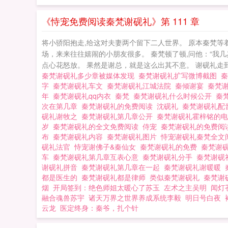
抵着额头索吻。一
谢砚礼作为北城名
《恃宠免费阅读秦梵谢砚礼》第 111 章
之 秦梵谢砚礼
将小骄阳抱走,给这对夫妻两个留下二人世界。 原本秦梵等着
场，来来往往嬉闹的小朋友很多。 秦梵顿了顿,问他：“我几
点心花怒放。 果然是谢总，就是这么出其不意。 谢砚礼走到车
秦梵谢砚礼多少章被媒体发现
秦梵谢砚礼扩写微博截图
字
秦梵谢砚礼车文
秦梵谢砚礼江城法院
秦倾谢宴
秦梵
年
秦梵谢砚礼qq内衣
秦梵
秦梵谢砚礼什么时候公开
秦
次在第几章
秦梵谢砚礼的免费阅读
沈砚礼
秦梵谢砚礼
砚礼谢牧之
秦梵谢砚礼第几章公开
秦梵谢砚礼霍梓铭的
岁
秦梵谢砚礼的全文免费阅读
侍宠
秦梵谢砚礼的免费阅
布
秦梵谢砚礼内容
秦梵谢砚礼图片
恃宠谢砚礼秦梵全
砚礼法官
恃宠谢佛子&秦仙女
秦梵谢砚礼的免费
秦梵谢
车
秦梵谢砚礼第几章互表心意
秦梵谢砚礼分手
秦梵谢砚
谢砚礼拼音
秦梵谢砚礼第几章在一起
秦梵谢砚礼谢暖暖
都是医生的
秦梵谢砚礼都是律师
类似秦梵谢砚礼
秦梵谢
烟
开局签到：绝色师姐太暖心了苏玉
左术之主吴明
闻灯
融合魂兽苏宇
诸天万界之世界养成系统李毅
明日号白夜
云龙
医定终身：秦爷，扎个针