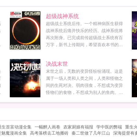
超级战神系统
高
超级战士系统后传。一个精神病医生获得
出
战神系统后痛并快乐的经历。战神系统将
再次附身。已完成前传超级战士系统有百
纵
万字，新书上传期间，希望喜欢本书的多
传
投推荐票与收藏下。已完本机甲小说超级
都
战士系统再生在机甲帝国机甲狙击手重生
决战末世
修
之机甲狂想曲。...
最
末世之后，无数的变异怪纷纷涌现。这是
5
窗
属于一场人类和人类之间，人类和怪物之
如
间的生死对决。弱肉强食，不想成为变异
怪物们的食物，不想成为别人的鱼肉。那
齐
就必须变得强大！...
重生首富动漫全集
一幅醉人画卷
农家厨娘有福报
学中医的弊端
重生
是魅魔漫画全集
高考落榜去工地搬砖
秦二世做了几年江山
深海提督有