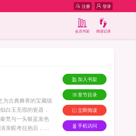
注册
登录
会员书架
阅读记录
加入书架
章节目录
之为古典舞界的宝藏级
似白玉无瑕的瓷器，
立即阅读
秦梵与一头银蓝发色
手机访问
演亲昵考拉抱后，还