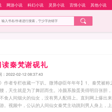
说
网游小说
科幻小说
灵异小说
言情小说
其他小说
阅读秦梵谢砚礼
2022-02-12 08:37:43
》作者专栏收藏一下叭。微博@臣年年年】1、秦梵被称
腰，天生就是为了舞蹈而生。冷颜系脸蛋美得明目张胆，
不食人间烟火的仙女，没有男人配得上。直到网上爆出来
游。视频中，公认的人间仙女秦梵主动跳到男人身上，上