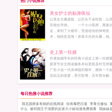
热门小说推荐
美女护士的贴身医仙
让美女主播虚脱，让巨头千金吃惊，让
官独女拜倒。 一个小小医师，离家
走，来到了大都市，凭借祖传的神奇医
术，他快意花海！依靠天生的头脑，他
横花都！金钱美女权力让这个名不见经
的小医生尝尽了甜头。 带着征服大
史上第一狂婿
市梦想，他开始了一段香艳神奇的旖旎
作者如烟学长的经典小说史上第一狂婿
仙之旅！ 书友群16280450
新章节全文阅读服务本站更新及时无弹
求鲜花，各种求，希望大家多多支持慧
广告小说一代杀神隐归都市，拥有一个
心。...
花似玉的老婆，受尽欺辱，五年禁令解
除，龙抬头，势必风云涌起，各方势力
聚，暗夜门重新崛起。...
每日热搜小说推荐
我见国师多有病的在线阅读
你有毒吧日漫
李青元修仙
什么
被邻国王子溺爱的反派大小姐动漫免费观看
我妹妹