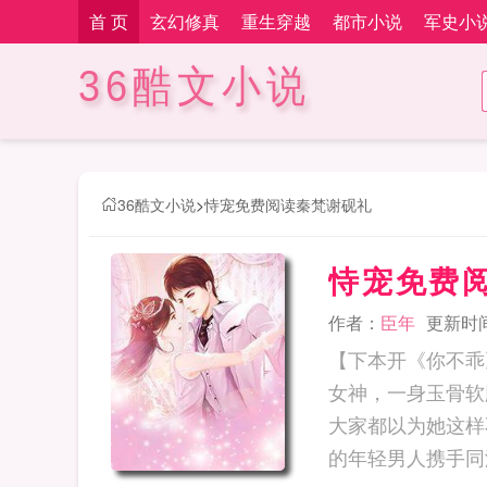
首 页
玄幻修真
重生穿越
都市小说
军史小
36酷文小说
36酷文小说
>
恃宠免费阅读秦梵谢砚礼
恃宠免费
作者：
臣年
更新时间：
【下本开《你不乖
女神，一身玉骨软
大家都以为她这样
的年轻男人携手同