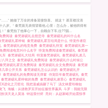
桀骜不驯的类型！2、
珠，行事却毫无慈悲
……” 她做了万全的准备迎接惊喜。 就这？ 甚至都没清
十八岁。“ 秦梵面无表情望着他,心里：怎么办，被他哄得有
” 秦梵拍了他掌心一下，自顾自下车,往??园...
梵免费阅读
秦梵谢砚礼去慈悲寺
秦梵谢砚礼的叫什么名
秦梵谢砚礼霍梓铭
秦梵谢砚礼霍言结局是什么
恃宠作者臣
礼
秦梵谢砚礼的电竞免费
秦梵谢砚礼恃宠
秦梵谢砚礼第一
的免费阅读电竞叫什么名字
恃宠免费阅读秦梵谢砚礼
秦梵谢
砚礼车
秦梵谢砚礼大结局
特宠秦梵谢砚礼
秦梵谢砚礼差几
竞/八拜之交
秦梵谢砚礼免费阅读
秦梵谢砚礼什么时候公
秦梵谢砚礼霍言免费阅读
秦梵谢砚礼全文免费阅读
秦梵谢
第几章公开关系
秦梵谢砚礼怎么认识的
秦梵谢砚礼开
师
秦梵谢砚礼的免费阅读无弹窗
侍宠臣年秦梵谢砚礼
秦梵
读
秦梵谢砚礼霍梓铭的免费
秦梵谢砚礼谢景心
秦梵谢砚礼
EX进化之刃哲伦
我把漫威搞砸了马丁
汤文林爱玲柳如
龙飞
海贼：从拯救罗宾开始征服世界嬴风
斗罗：我能无限
局扮演天龙人莫洛
钟远萤付烬
亮剑：从赵家峪开始震惊李