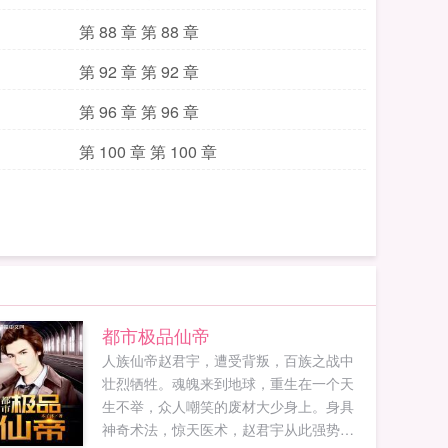
第 88 章 第 88 章
第 92 章 第 92 章
第 96 章 第 96 章
第 100 章 第 100 章
都市极品仙帝
人族仙帝赵君宇，遭受背叛，百族之战中
壮烈牺牲。魂魄来到地球，重生在一个天
生不举，众人嘲笑的废材大少身上。身具
神奇术法，惊天医术，赵君宇从此强势崛