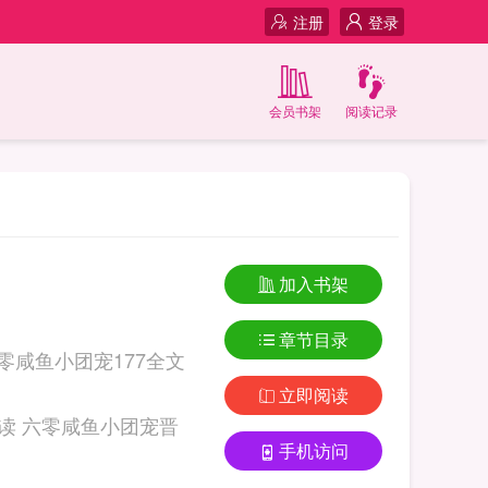
注册
登录
会员书架
阅读记录
加入书架
章节目录
零咸鱼小团宠177全文
立即阅读
手机访问