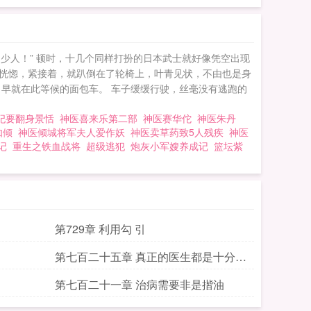
lt;/divgt;lt;divgt;(本站郑重提醒：本故事纯属虚构，如有雷同，纯属巧合，切勿模仿。) 神医
少人！” 顿时，十几个同样打扮的日本武士就好像凭空出现
阵恍惚，紧接着，就趴倒在了轮椅上，叶青见状，不由也是身
进了早就在此等候的面包车。 车子缓缓行驶，丝毫没有逃跑的
妃要翻身景恬
神医喜来乐第二部
神医赛华佗
神医朱丹
如倾
神医倾城将军夫人爱作妖
神医卖草药致5人残疾
神医
记
重生之铁血战将
超级逃犯
炮灰小军嫂养成记
篮坛紫
第729章 利用勾 引
第七百二十五章 真正的医生都是十分热
爱这一行的
第七百二十一章 治病需要非是揩油