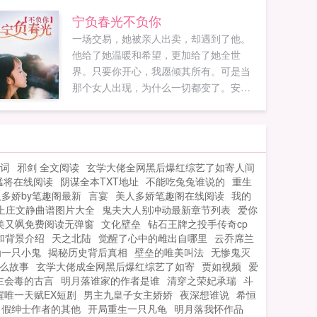
正准备害她的人都怀疑人生，直呼女王饶
宁负春光不负你
命。自打遇上了宇宙第一直男乔影帝之
一场交易，她被亲人出卖，却遇到了他。
后，怀疑人生的人却变成了她？？？恶龙
他给了她温暖和希望，更加给了她全世
咆哮的楚小花我只想和你谈恋爱，你却想
界。只要你开心，我愿倾其所有。可是当
和我谈演技？？？影帝弱小无助可怜我罩
那个女人出现，为什么一切都变了。安筱
的小花好像比我厉害，肿么办？...
悠，你不过是一个替身，没有资格生下我
的孩子。...
词
邪剑 全文阅读
玄学大佬全网黑后爆红综艺了如寄人间
猛将在线阅读
阴谋全本TXT地址
不能吃兔兔谁说的
重生
多娇by笔趣阁最新
言宴
美人多娇笔趣阁在线阅读
我的
上庄文静曲谱图片大全
鬼夫大人别冲动最新章节列表
爱你
美又飒免费阅读无弹窗
文化壁垒
钻石王牌之投手传奇cp
和背景介绍
天之北陆
觉醒了心中的雌出自哪里
云乔席兰
为一只小鬼
揭秘历史背后真相
壁垒的唯美叫法
无惨鬼灭
么故事
玄学大佬成全网黑后爆红综艺了如寄
贾如视频
爱
主会毒的古言
明月落谁家的作者是谁
清穿之荣妃承瑞
斗
醒唯一天赋EX短剧
男主九皇子女主娇娇
夜深想谁说
希恒
假绅士作者的其他
开局重生一只凡龟
明月落我怀作品