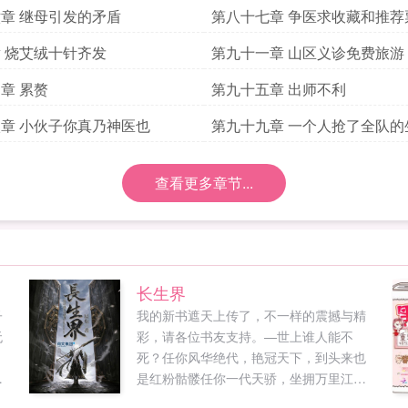
章 继母引发的矛盾
第八十七章 争医求收藏和推荐
 烧艾绒十针齐发
第九十一章 山区义诊免费旅游
章 累赘
第九十五章 出师不利
章 小伙子你真乃神医也
第九十九章 一个人抢了全队的
查看更多章节...
长生界
子
我的新书遮天上传了，不一样的震撼与精
无
彩，请各位书友支持。—世上谁人能不
，
死？任你风华绝代，艳冠天下，到头来也
进
是红粉骷髅任你一代天骄，坐拥万里江
山，到头来也终将化成一抔黄土。不过，