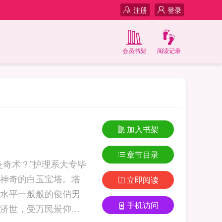
注册
登录
会员书架
阅读记录
加入书架
章节目录
奇术？”护理系大专毕
神奇的白玉宝塔。塔
立即阅读
水平一般般的俊俏男
手机访问
济世，受万民景仰！