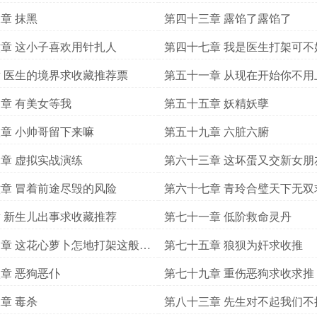
章 抹黑
第四十三章 露馅了露馅了
章 这小子喜欢用针扎人
第四十七章 我是医生打架可不
 医生的境界求收藏推荐票
第五十一章 从现在开始你不用
章 有美女等我
第五十五章 妖精妖孽
章 小帅哥留下来嘛
第五十九章 六脏六腑
章 虚拟实战演练
第六十三章 这坏蛋又交新女朋
章 冒着前途尽毁的风险
第六十七章 青玲合璧天下无双
 新生儿出事求收藏推荐
第七十一章 低阶救命灵丹
章 这花心萝卜怎地打架这般厉
第七十五章 狼狈为奸求收推
章 恶狗恶仆
第七十九章 重伤恶狗求收求推
章 毒杀
第八十三章 先生对不起我们不