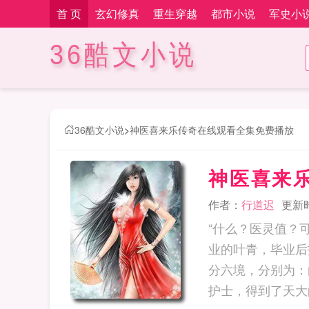
首 页
玄幻修真
重生穿越
都市小说
军史小
36酷文小说
36酷文小说
>
神医喜来乐传奇在线观看全集免费播放
神医喜来
作者：
行道迟
更新时间
“什么？医灵值？
业的叶青，毕业后
分六境，分别为：
护士，得到了天大