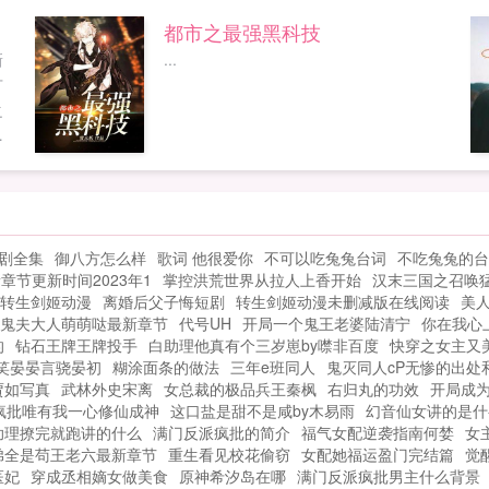
日
关于长生不死的传说却始终流传于世。故
都市之最强黑科技
.
老相传，超脱于人世间之外，有一个浩大
新
...
的长生界长生界简体...
广
之
的
人
但
永
剧全集
御八方怎么样
歌词 他很爱你
不可以吃兔兔台词
不吃兔兔的台
章节更新时间2023年1
掌控洪荒世界从拉人上香开始
汉末三国之召唤
转生剑姬动漫
离婚后父子悔短剧
转生剑姬动漫未删减版在线阅读
美人
鬼夫大人萌萌哒最新章节
代号UH
开局一个鬼王老婆陆清宁
你在我心
的
钻石王牌王牌投手
白助理他真有个三岁崽by噤非百度
快穿之女主又
笑晏晏言骁晏初
糊涂面条的做法
三年e班同人
鬼灭同人cP无惨的出处
贾如写真
武林外史宋离
女总裁的极品兵王秦枫
右归丸的功效
开局成
疯批唯有我一心修仙成神
这口盐是甜不是咸by木易雨
幻音仙女讲的是什
助理撩完就跑讲的什么
满门反派疯批的简介
福气女配逆袭指南何婪
女
弟全是苟王老六最新章节
重生看见校花偷窃
女配她福运盈门完结篇
觉
医妃
穿成丞相嫡女做美食
原神希汐岛在哪
满门反派疯批男主什么背景