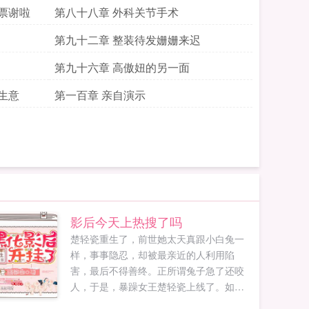
票谢啦
第八十八章 外科关节手术
第九十二章 整装待发姗姗来迟
第九十六章 高傲妞的另一面
生意
第一百章 亲自演示
影后今天上热搜了吗
楚轻瓷重生了，前世她太天真跟小白兔一
样，事事隐忍，却被最亲近的人利用陷
害，最后不得善终。正所谓兔子急了还咬
人，于是，暴躁女王楚轻瓷上线了。如同
开挂一般的战斗力，那些曾经伤害她以及