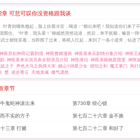
2章 可悲可叹你没资格跟我谈
！ 叶青则嘴角翘起，脸上挂着冷笑，喝道：“都出来吧！我知道你们来了不
团围住。 “叶青，我头晕！”柳嫣然突然说道，然后，单手抚额，螓首一
那些日本武士都怪笑着，当即围了过来，将两人扛起，来到了一条小道旁，钻
神医弃妃种田记聂韵偲
神医赘婿漫画
神医喜来乐剧情分集介绍
神医王
视剧
神医喜来乐演员表全部演员介绍
神医侠侣
神医亲娘她是团宠
神医
死徒之子
声色犬马之风情大宋
娘山108星少女
琥珀之剑
魔王掌门
风行
恒
楚
凌步青云
天地龙魂
傲气凛然
新章节
章 牛鬼蛇神滚出来
第730章 绞心锁
 华而不实的方子
第七百二十六章 金不换
十三章 打赌
第七百二十二章 和好了