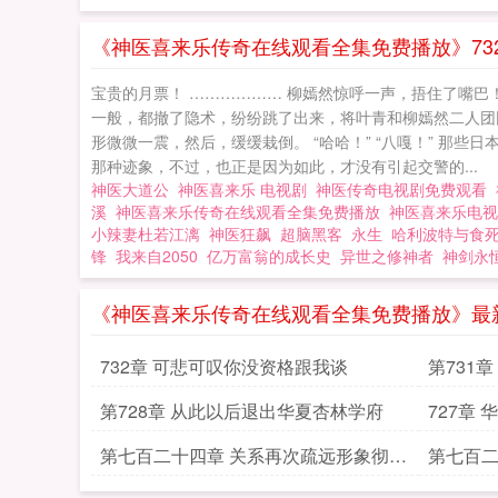
《神医喜来乐传奇在线观看全集免费播放》73
宝贵的月票！ ……………… 柳嫣然惊呼一声，捂住了嘴巴
一般，都撤了隐术，纷纷跳了出来，将叶青和柳嫣然二人团
形微微一震，然后，缓缓栽倒。 “哈哈！” “八嘎！” 
那种迹象，不过，也正是因为如此，才没有引起交警的...
神医大道公
神医喜来乐 电视剧
神医传奇电视剧免费观看
溪
神医喜来乐传奇在线观看全集免费播放
神医喜来乐电
小辣妻杜若江漓
神医狂飙
超脑黑客
永生
哈利波特与食
锋
我来自2050
亿万富翁的成长史
异世之修神者
神剑永
《神医喜来乐传奇在线观看全集免费播放》最
732章 可悲可叹你没资格跟我谈
第731
第728章 从此以后退出华夏杏林学府
727章
第七百二十四章 关系再次疏远形象彻底
第七百二
颠覆求订阅求月票