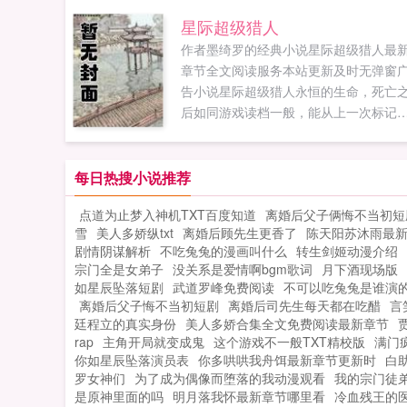
折，故事很精彩，请自带节操和纸巾，
星际超级猎人
更一万，敬请收藏！书友群102176072..
作者墨绮罗的经典小说星际超级猎人最
章节全文阅读服务本站更新及时无弹窗
告小说星际超级猎人永恒的生命，死亡
后如同游戏读档一般，能从上一次标记
地点重新再来。敖雪的这个能力是很多
都梦寐以求的。虽然名字叫做白幽灵，
是敖雪却是一个困在这一条时间线上，
每日热搜小说推荐
远不会死亡的人。...
点道为止梦入神机TXT百度知道
离婚后父子俩悔不当初短
雪
美人多娇纵txt
离婚后顾先生更香了
陈天阳苏沐雨最新
剧情阴谋解析
不吃兔兔的漫画叫什么
转生剑姬动漫介绍
宗门全是女弟子
没关系是爱情啊bgm歌词
月下酒现场版
如星辰坠落短剧
武道罗峰免费阅读
不可以吃兔兔是谁演
离婚后父子悔不当初短剧
离婚后司先生每天都在吃醋
言
廷程立的真实身份
美人多娇合集全文免费阅读最新章节
rap
主角开局就变成鬼
这个游戏不一般TXT精校版
满门
你如星辰坠落演员表
你多哄哄我舟饵最新章节更新时
白
罗女神们
为了成为偶像而堕落的我动漫观看
我的宗门徒
是原神里面的吗
明月落我怀最新章节哪里看
冷血残王的