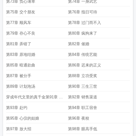
第73章 负心薄幸
第74章 一身武艺
第75章 交个朋友
第76章 指日可待
第77章 顺风车
第78章 过门而不入
第79章 存心不良
第80章 疯狗来了
第81章 弄错了
第82章 催婚
第83章 原地结婚
第84章 传统艺能
第85章 暗通款曲
第86章 迟来的正义
第87章 被分手
第88章 立功受奖
第89章 计划泡汤
第90章 三生三世
穿成年代文里的真千金第91章 自
第92章 销售渠道
卖自夸
第93章 赴约
第94章 职工宿舍
第95章 心仪的姑娘
第96章 夜校
第97章 放大招
第98章 眼高手低