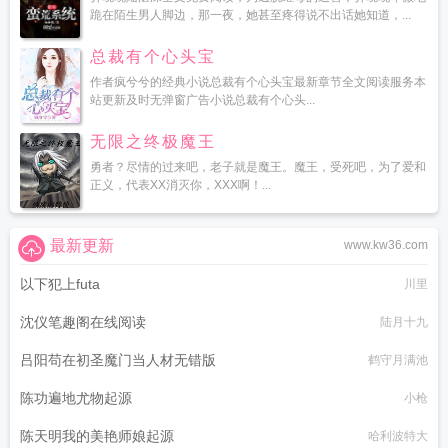
跪在陌生男人脚边，那一夜，她甚至疼得说不出话她知道，...
总裁有个心头宝
作者疯兮兮的经典小说总裁有个心头宝最新章节全文阅读服务本
站更新及时无弹窗广告小说总裁有个心头...
无限之终极魔王
勇者？尽情的过来吧，老子就是魔王。魔王，受死吧，为了爱和
正义，代表XX消灭你，XXX啊！...
最新更新
www.kw36.com
以下犯上futa
川里
沈仪笔趣阁在线阅读
陆月十九
吕阳苟在初圣魔门当人材无错版
鹤守月满池
陈功遍地尤物起源
小枪
陈天明我的美艳师娘起源
哈利波特大