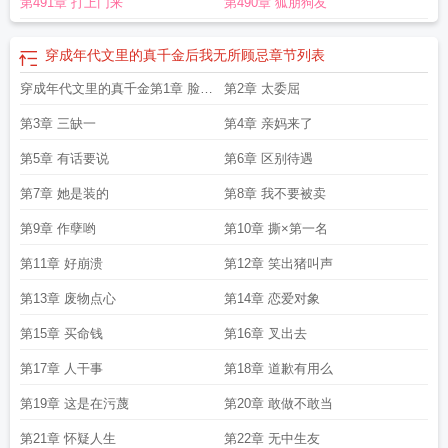
第491章 打上门来
第490章 狐朋狗友
穿成年代文里的真千金后我无所顾忌
章节列表
穿成年代文里的真千金第1章 脸红
第2章 太委屈
心跳
第3章 三缺一
第4章 亲妈来了
第5章 有话要说
第6章 区别待遇
第7章 她是装的
第8章 我不要被卖
第9章 作孽哟
第10章 撕×第一名
第11章 好崩溃
第12章 笑出猪叫声
第13章 废物点心
第14章 恋爱对象
第15章 买命钱
第16章 叉出去
第17章 人干事
第18章 道歉有用么
第19章 这是在污蔑
第20章 敢做不敢当
第21章 怀疑人生
第22章 无中生友