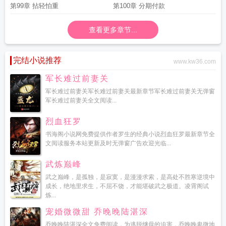
第99章 拈轻怕重
第100章 分期付款
查看更多章节...
完结小说推荐
www.kw36.com
军长难过前妻关
军长难过前妻关军长难过前妻关最新章节军长难过前妻关无弹窗
军长难过前妻关全文阅读...
烈血狂罗
书海阁小说网免费提供作者罗生的经典小说烈血狂罗最新章节全
文阅读服务本站更新及时无弹窗广告欢迎光临...
武炼巅峰
武之巅峰，是孤独，是寂寞，是漫漫求索，是高处不胜寒逆境中
成长，绝地里求生，不屈不饶，才能堪破武之极道。凌霄阁试
炼...
宠婚微微甜 乔晚晚陆湛深
乔晚晚陆湛深全文免费阅读，为逃脱继母的迫害，乔晚晚卑微地