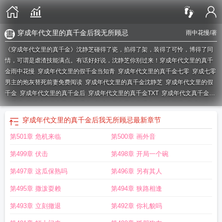
穿成年代文里的真千金后我无所顾忌
雨中花慢
/著
《穿成年代文里的真千金》沈静芝碰得了瓷，掐得了架，装得了可怜，博得了同
情，可谓是虐渣技能满点。有话好好说，沈静芝你别过来！
穿成年代文里的真千
金雨中花慢
穿成年代文里的假千金当知青
穿成年代文里的真千金七零
穿成七零
男主的炮灰替死前妻免费阅读
穿成年代文里的真千金沈静芝
穿成年代文里的假
千金
穿成年代文里的真千金后
穿成年代文里的真千金TXT
穿成年代文真千金月
明星满
穿越成年代文里的真千金
穿成年代文里的真千金txt雨中花慢
穿成年代文
里的真千金后宋沉鱼
穿成年代文里的真千金舒书书
穿成年代文里的真千金txt
穿
穿成年代文里的真千金后我无所顾忌
最新章节
成年代文里的真千金萧玖
穿成年代文里的真千金躺平了
穿成年代文里的假千金
第501章 危机来临
第500章 画外音
军婚文
穿成年代文里的真千金txt免费
穿成年代文里的真千金的绿茶妈
穿成年代
文里的真千金宋唯心
穿成年代文里的真千金[七零
穿成年代文里的真千金免费阅
第499章 伏击
第498章 开局一个碗
读
穿成年代文里的真千金席草
穿成年代文里的假千金我暴富了
穿成年代文里的
真千金TXT棉花糖
穿成年代文里的真千金轻非雾
穿成年代文里的真千金后我无
第497章 这瓜保熟吗
第496章 另有其人
所顾忌
穿成年代文里的真千金宋若
穿成年代文里的真千金 雨中花慢
穿成年代
第495章 撒泼耍赖
第494章 狭路相逢
文里的真千金 甜醅
穿成年代文里的真千金作者雨中花慢
穿成年代文里的真千金
TXT书包网
穿成年代文完结
穿成年代文里的真千金TXT百度
穿成年代文里的娇
第493章 立刻撤退
第492章 你礼貌吗