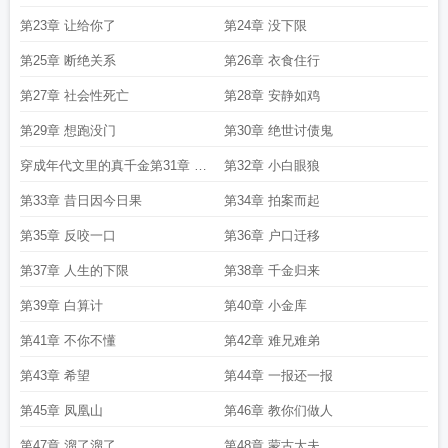
第23章 让给你了
第24章 没下限
第25章 断绝关系
第26章 衣食住行
第27章 社会性死亡
第28章 安静如鸡
第29章 想跑没门
第30章 绝世讨债鬼
穿成年代文里的真千金第31章 如
第32章 小白眼狼
你所愿
第33章 昔日因今日果
第34章 拍案而起
第35章 反咬一口
第36章 户口迁移
第37章 人生的下限
第38章 千金归来
第39章 白算计
第40章 小金库
第41章 不你不懂
第42章 难兄难弟
第43章 希望
第44章 一报还一报
第45章 凤凰山
第46章 教你们做人
第47章 溜了溜了
第48章 蒙古大夫