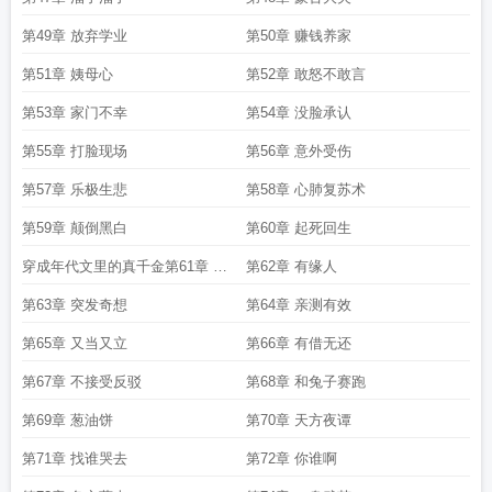
第49章 放弃学业
第50章 赚钱养家
第51章 姨母心
第52章 敢怒不敢言
第53章 家门不幸
第54章 没脸承认
第55章 打脸现场
第56章 意外受伤
第57章 乐极生悲
第58章 心肺复苏术
第59章 颠倒黑白
第60章 起死回生
穿成年代文里的真千金第61章 凭
第62章 有缘人
空消失
第63章 突发奇想
第64章 亲测有效
第65章 又当又立
第66章 有借无还
第67章 不接受反驳
第68章 和兔子赛跑
第69章 葱油饼
第70章 天方夜谭
第71章 找谁哭去
第72章 你谁啊