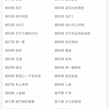
第49章 药方
第50章 诺贝尔的诱惑
第51章 绝不同意
第52章 治疗1
第53章 治疗2
第54章 咱们开公司吧
第55章 关于方维的讨论
第56章 关于开诊所的设想
第57章 那一夜
第58章 纯天然的
第59章 跟班
第60章 事发
第61章 艾滋
第62章 首饰
第63章 珠宝
第64章 神一般制作
第65章 再恶心一下老东西
第66章 情况危急
第67章 奇人奇举
第68章 人参
第69章 人参精
第70章 干亲
第71章 精气神的重要
第72章 天大的恩情