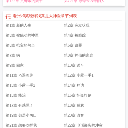
第722章 丈母娘的架子
第721章 敢命令方维的人
免费阅读
黄帝时期的三大神医是哪大神医
电视广告四大神医
大神医老张免费阅
读
我国十大神医
老张和莫小梅我真是大神医
大什么大什么
大神医系统李昊免
费阅读
大神医全文免费阅读无弹窗
中国历史四大神医
中国三大神医
四大神
老张和莫晓梅我真是大神医
章节列表
医
中国4大神医
中国古代的四大神医
大神医免费阅全文
大神医隐士记忆
大神
第1章 新的人生
第2章 突发状况
医无弹窗
大神医落地为仙
四川省十大神医
大神医张与晓梅免费阅读
大什么大
什么成语
大神医药化工(太仓)有限公司
大神医老张莫晓梅免费阅读
大神医莫晓
第3章 被触动的神医
第4章 被跟踪
梅免费阅读全文
末世来的大神医
黄帝时代的三大神医
大神医莫晓梅免费阅读同
类
第5章 抢宝的勾当
大神医方维完整版
中国古代三大神医
第6章 赔罪
大神医张医生
大神医莫晓梅阅读
重庆
四大神医
大神医柳十三全部章节
大神医txt全集
哪位名医与张仲景华佗并称为3
第7章 病
第8章 神仙的家庭
大神医
大秦神医
中医四大神医
乡村大神医
中国古代十大神医
大神医完整全文
免费阅读老张
三国三大神医
中国古代四大神医
大神医李昊
古代4大神医
大神
第9章 回家
第10章 送车
医周浩宇
古代十大神医
中国十大神医
大神医燃文
废材小姐大神医
电视上的四
第11章 巧遇蓉蓉
第12章 小露一手1
大神医
大神医莫晓梅免费阅读
王连山林小莲我真是大神医
莫晓梅大神医
第13章 小露一手2
第14章 拜访
第15章 能治
第16章 怀疑打倒
第17章 有感觉了
第18章 尴尬
第19章 邻居小两口
第20章 请客
第21章 想要吃撑我
第22章 电话那头的冲突