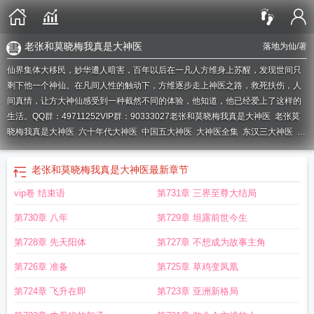
老张和莫晓梅我真是大神医
落地为仙
/著
仙界集体大移民，妙华遭人暗害，百年以后在一凡人方维身上苏醒，发现世间只
剩下他一个神仙。在凡间人性的触动下，方维逐步走上神医之路，救死扶伤，人
间真情，让方大神仙感受到一种截然不同的体验，他知道，他已经爱上了这样的
生活。QQ群：49711252VIP群：90333027
老张和莫晓梅我真是大神医
老张莫
晓梅我真是大神医
六十年代大神医
中国五大神医
大神医全集
东汉三大神医
张
医生莫晓梅免费阅读我是大神医
古代三大神医
莫晓梅张大神医
桃运大神医
大
神医老张
四川十大神医
古代四大神医
极品老中医
大神医张晓梅最新章节
十大
老张和莫晓梅我真是大神医
最新章节
神医
我国古代四大神医
大神医方维
大神医TXT
东汉时期三大神医
大神医 落地
vip卷 结束语
第731章 三界至尊大结局
为仙
中国古代五大神医
大神医莫晓梅
大神医最新章节
太原老中医十大神医
大
神医张晓梅免费阅读
大神医惹不起的短视频
大神医张晓梅
汉末三大神医
大神
第730章 八年
第729章 坦露前世今生
医大道公
冒牌大神医
中国四大神医
云南最厉害十大神医
大神医全文阅读
大神
医妙华
云南治癌十大神医
大神医章节目录免费阅读
当代民间十大神医
建安三
第728章 先天阳体
第727章 不想成为故事主角
大神医
超凡大神医
大神医莫晓梅老张
大神医老张和林小兰
莫小梅张医师我真
第726章 准备
第725章 草鸡变凤凰
是大神医
大神医免费阅读全文
东汉末年三大神医
大神医有声
大神医系统
战国
时期的三大神医
大神医系统李默
大神医txt
大什么大什么四字成语
绝世大神
第724章 飞升在即
第723章 亚洲新格局
医
诈骗了整个中国的四大神医
陈瑾宁李良晟全文免费阅读我真是大神医
大神医