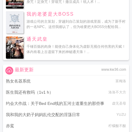
身咒！定身咒！穿墙咒！撒豆成兵！纸人术！...
我的老婆是大BOSS
游戏公司的主策划，穿越到自己策划的游戏里面，成为了新手村
的一名NPC。这些我都认了，但为啥要把大BOSS分配给我...
通天武皇
千锤百炼的肉身！能使自己身体化为虚影无视任何伤害的天赋！
体内有着上古遗留下来的神秘通天珠！...
最新更新
www.kw36.com
熟女名器系统
富梅洛
医生我还有救吗（1v1 h）
洛洛不大方
约会大作战：关于Bed End线的五河士道重生的那些事
虚无圣母
我和我的大奶子妈妈乱伦交配的淫荡日常
YUZU
赤鸾
柠檬酸不酸