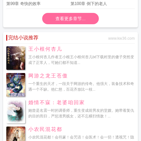
第99章 奇快的效率
第100章 倒下的老人
查看更多章节...
完结小说推荐
www.kw36.com
王小根何杏儿
王小根何杏儿作者王小根王小根何杏儿txt下载村里的傻子突然变
成了正常人，可她们都不知道...
网游之龙王苍傲
一个重生的天才，一段关于网游的传奇。他强大，装备技术和奇
遇一个不缺。他仁慈，百花齐放比一枝...
婚情不寐：老婆咱回家
她曾是名震一时的调香师，重生变成前男友的堂嫂。她带着复仇
的目的而归，严惩渣男贱女，还不忘横扫情敌！...
小农民混花都
小农民混花都！会符篆！会咒语！会医术！会一切！透视咒！隐