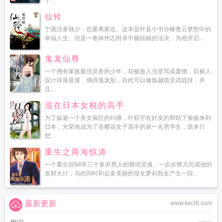
于...
仙铃
宁愿活多钱少，也要离家近。这本是叶县小书办柳青云梦想中的
幸福人生。但是一卷林州志附录中极炫丽的法决，为他开启...
鬼龙仙尊
一个拥有家族最强灵兽的少年，却被族人当堂骂成废物，后被人
设计掉落悬崖，偶得鬼龙胎，自此可以修炼越级灵武战技，并
且...
混在日本女校的高手
为了躲避一个美女疯狂的纠缠，叶权宇在好友的帮助下偷偷来到
日本，光荣地成为了圣樱花女子高中的第一名男学生，原本只
想...
重生之商海惊涛
一个重生回94年三十多岁男人的猥琐灵魂，一步步努力完成他的
发财大计，与此同时和众多美丽的母女萝莉熟女产生一段...
最新更新
www.kw36.com