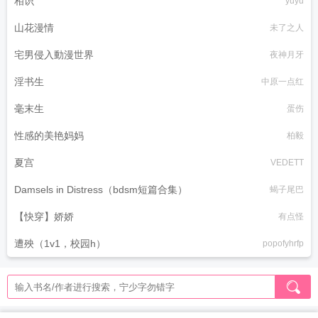
相识
yuyu
山花漫情
未了之人
宅男侵入動漫世界
夜神月牙
淫书生
中原一点红
毫末生
蛋伤
性感的美艳妈妈
柏毅
夏宫
VEDETT
Damsels in Distress（bdsm短篇合集）
蝎子尾巴
【快穿】娇娇
有点怪
遭殃（1v1，校园h）
popofyhrfp