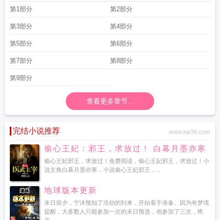
鸟都有成语
林子大了什么鸟都有的说说带图片
林子大了什么鸟都有的表情包
林
第1部分
第2部分
子大了什么鸟都有的近义词
林子大了什么鸟都有英语
林子大了什么鸟都有的图
片配文字
林子大了什么鸟都有的图片寓意图片
林子大了什么鸟都有英文翻译
林
第3部分
第4部分
子大了什么鸟都有的优雅说法
林子大了什么鸟都有的歌曲
林子大了什么鸟都有
第5部分
第6部分
类似的句子
林子大了什么鸟都有骂人
林子大了什么鸟都有出自哪里
林子大了什
么鸟都有什么意思啊
林子大了什么鸟都有骂人的说说
俗话说林子大了什么鸟都
第7部分
第8部分
有
林子大了什么鸟都有啥意思
林子大了什么鸟都有的意思
林子大了什么鸟都有
的英文
第9部分
林子大了什么鸟都有世界大了什么人都有
世界大了什么人都有
林子大了
什么鸟都有冬虫
查看更多章节...
完结小说推荐
www.kw36.com
偷心王妃：邪王，求放过！ 白幕月墨亦寒
偷心王妃邪王，求放过！免费阅读，偷心王妃邪王，求放过！小
说主角白幕月墨亦寒，小说偷心王妃邪王，...
地球版本更新
末日前夕，宁沐预知了浩劫的到来，开始着手准备。因为有梦境
提醒，大多数人只能参加一次的末日预选，他参加了三次，终