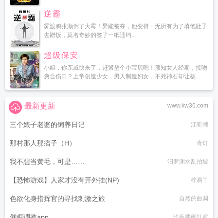
逆霸
雾渡鸦张顺倒了大霉！异能被夺，他变得一无所有为了填饱肚子
去蹭饭，莫名奇妙的签了一纸违约...
超级保安
小姐，你亲戚快来了，赶紧垫个小宝贝吧！预知女人经期，接吻
愈合伤口？上帝创造少女，男人制造妇女，不死神石却让杨...
最新更新
www.kw36.com
三个婊子老婆的饲养日记
江听潮
那村那人那痞子（H）
青灯
我不想当黄毛，可是……
汨罗渊水乱拍坡
【恐怖游戏】人家才没有开外挂(NP)
梓易丫
色欲化身指挥官的寻找刺激之旅
自然的曲调
催眠调教app
昨夜骤雨打窗