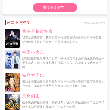
查看更多章节...
完结小说推荐
www.kw36.com
我不是超级警察
我不是超级警察，我只是警界传说警校毕业生肖然有个小目标，
成为世界上最好的警察，于是就这样实现了...
神医小房东
赵明浩租房最后却成了房东。获得修真传承后作为医生的他医术
突飞猛进，成了纵横都是的神医小房东。和很多美女房客有不
得...
极品太子妃
极品太子妃由作者圆不破创作全本作品该小说情节跌宕起伏扣人
心弦是一本难得的情节与文笔俱佳的好书919言情...
天穹剑圣
搜小说免费提供作者天穷的经典小说天穹剑圣最新章节全文阅读
服务本站更新及时无弹窗广告欢迎光临观...