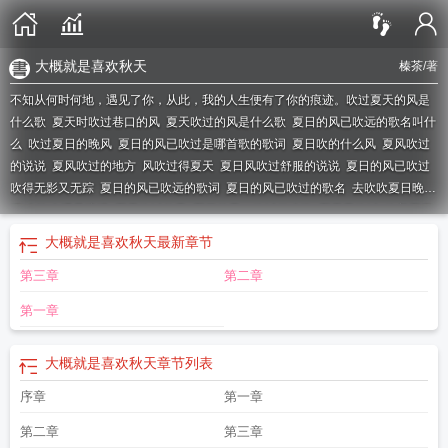
大概就是喜欢秋天
榛茶
/著
不知从何时何地，遇见了你，从此，我的人生便有了你的痕迹。
吹过夏天的风是
什么歌
夏天时吹过巷口的风
夏天吹过的风是什么歌
夏日的风已吹远的歌名叫什
么
吹过夏日的晚风
夏日的风已吹过是哪首歌的歌词
夏日吹的什么风
夏风吹过
的说说
夏风吹过的地方
风吹过得夏天
夏日风吹过舒服的说说
夏日的风已吹过
吹得无影又无踪
夏日的风已吹远的歌词
夏日的风已吹过的歌名
去吹吹夏日晚风
吧!也许会遇见浪漫
夏天吹过的风
夏日的风一吹过什么歌
夏天风吹过
吹着夏天
的晚风一切都是温柔的
歌词吹夏日的晚风
夏日的晚风一定能吹散许多的不愉
大概就是喜欢秋天
最新章节
快
去吹吹夏日的晚风吧
夏天吹过的风歌词
夏日的风吹过耳边
吹着夏日的晚风
第三章
第二章
是什么歌
吹过夏天的风下一句
夏日风已吹过 吹得无影又无踪
夏风吹过的地方
怎么样了
夏日所吹过的风
吹过夏天的风
夏天吹过的海风知乎
吹着夏日的海
第一章
风
夏日的晚风吹过
吹夏日的晚风是什么歌
大概就是喜欢秋天
去吹吹夏日晚风
吧
夏日的晚风吹过整条小巷
夏日的风吹过很舒服怎么形容
夏天吹过的晚风
去
大概就是喜欢秋天
章节列表
吹吹夏日晚风吧 也许会遇见浪漫
去吹吹夏日的晚风吧 也许会遇见浪漫
夏日的晚
风
夏日风已吹过是什么歌曲
夏日的风已吹过是什么歌
序章
第一章
第二章
第三章