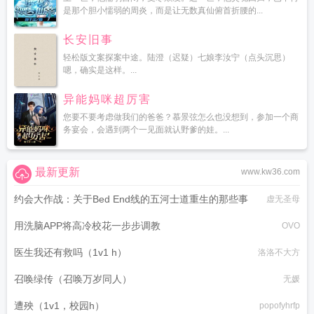
是那个胆小懦弱的周炎，而是让无数真仙俯首折腰的...
长安旧事
轻松版文案探案中途。陆澄（迟疑）七娘李汝宁（点头沉思）
嗯，确实是这样。...
异能妈咪超厉害
您要不要考虑做我们的爸爸？慕景弦怎么也没想到，参加一个商
务宴会，会遇到两个一见面就认野爹的娃。...
最新更新
www.kw36.com
约会大作战：关于Bed End线的五河士道重生的那些事
虚无圣母
用洗脑APP将高冷校花一步步调教
OVO
医生我还有救吗（1v1 h）
洛洛不大方
召唤绿传（召唤万岁同人）
无媛
遭殃（1v1，校园h）
popofyhrfp