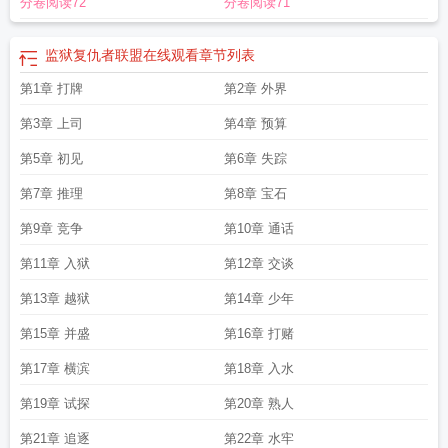
分卷阅读72
分卷阅读71
仇者联盟在线观看
复仇者监狱家庭教师
太宰来自复仇者监狱
复仇者被关在监狱
谁救的
复仇者监狱作用
哒宰来自复仇者监狱免费阅读
东京复仇者蓝色监狱
哒
宰来自复仇者监狱趣书网
监狱复仇者联盟
复仇者联盟监狱
监狱复仇者联盟在线观看
章节列表
第1章 打牌
第2章 外界
第3章 上司
第4章 预算
第5章 初见
第6章 失踪
第7章 推理
第8章 宝石
第9章 竞争
第10章 通话
第11章 入狱
第12章 交谈
第13章 越狱
第14章 少年
第15章 并盛
第16章 打赌
第17章 横滨
第18章 入水
第19章 试探
第20章 熟人
第21章 追逐
第22章 水牢