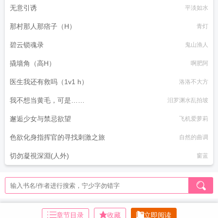
无意引诱
平淡如水
那村那人那痞子（H）
青灯
碧云锁魂录
鬼山渔人
撬墙角（高H）
啊肥阿
医生我还有救吗（1v1 h）
洛洛不大方
我不想当黄毛，可是……
汨罗渊水乱拍坡
邂逅少女与禁忌欲望
飞机爱萝莉
色欲化身指挥官的寻找刺激之旅
自然的曲调
切勿凝視深淵(人外)
窗蓝
章节目录
收藏
立即阅读