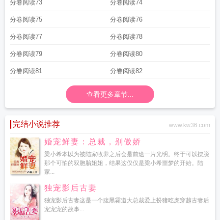
分卷阅读73
分卷阅读74
分卷阅读75
分卷阅读76
分卷阅读77
分卷阅读78
分卷阅读79
分卷阅读80
分卷阅读81
分卷阅读82
查看更多章节...
完结小说推荐
www.kw36.com
婚宠鲜妻：总裁，别傲娇
梁小希本以为被陆家收养之后会是前途一片光明。终于可以摆脱
那个可怕的双胞胎姐姐，结果这仅仅是梁小希噩梦的开始。陆
家...
独宠影后古妻
独宠影后古妻这是一个腹黑霸道大总裁爱上扮猪吃虎穿越古妻后
宠宠宠的故事...