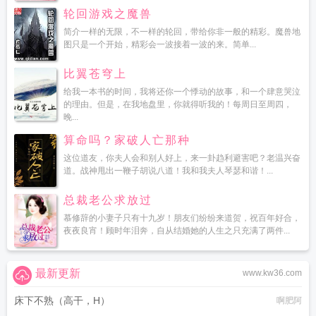
轮回游戏之魔兽
简介一样的无限，不一样的轮回，带给你非一般的精彩。魔兽地
图只是一个开始，精彩会一波接着一波的来。简单...
比翼苍穹上
给我一本书的时间，我将还你一个悸动的故事，和一个肆意哭泣
的理由。但是，在我地盘里，你就得听我的！每周日至周四，
晚...
算命吗？家破人亡那种
这位道友，你夫人会和别人好上，来一卦趋利避害吧？老温兴奋
道。战神甩出一鞭子胡说八道！我和我夫人琴瑟和谐！...
总裁老公求放过
慕修辞的小妻子只有十九岁！朋友们纷纷来道贺，祝百年好合，
夜夜良宵！顾时年泪奔，自从结婚她的人生之只充满了两件...
最新更新
www.kw36.com
床下不熟（高干，H）
啊肥阿