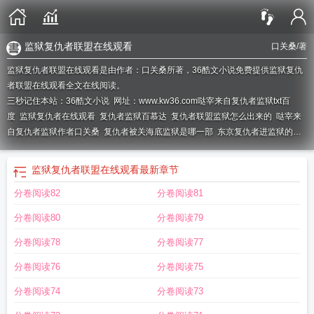
监狱复仇者联盟在线观看
口关桑
/著
监狱复仇者联盟在线观看是由作者：口关桑所著，36酷文小说免费提供监狱复仇
者联盟在线观看全文在线阅读。
三秒记住本站：36酷文小说 网址：www.kw36.com
哒宰来自复仇者监狱txt百
度
监狱复仇者在线观看
复仇者监狱百慕达
复仇者联盟监狱怎么出来的
哒宰来
自复仇者监狱作者口关桑
复仇者被关海底监狱是哪一部
东京复仇者进监狱的是
谁
圆了我的意难平啊
复仇者联盟从监狱里救人
2019复仇者监狱动作
复仇者监
狱的人物有哪些
复仇者联盟海底监狱
大宰来自复仇者监狱
复仇者联盟被关进监
监狱复仇者联盟在线观看
最新章节
狱
东京复仇者蓝色监狱游戏
六道骸复仇者监狱
复仇者美国电影监狱
哒宰来自
分卷阅读82
分卷阅读81
复仇者监狱作者口关桑免费阅读
哒宰来自复仇者监狱格格党角色介绍
哒宰来自
复仇者监狱番外
复仇者监狱钥匙哪里开
复仇者监狱复仇
哒宰来自复仇者监狱格
分卷阅读80
分卷阅读79
格党
复仇者博伊卡监狱之王
哒宰来自复仇者监狱 作者口关桑 ...
复仇者监狱钥
匙在哪
哒宰来自复仇者监狱txt
复仇者监狱之王
魔兽世界复仇者监狱钥匙
哒宰
分卷阅读78
分卷阅读77
来自复仇者监狱TXT百度
家庭教师复仇者监狱
太宰来自复仇者
哒宰来自复仇者
分卷阅读76
分卷阅读75
监狱作者口关桑52
复仇者联盟被关监狱
哒宰来自复仇者监狱作者口关桑百度
监
狱复仇者电影系列
哒宰来自复仇者监狱口关桑
复仇者监狱的位置
复仇者联盟四
分卷阅读74
分卷阅读73
大监狱
监狱电影复仇者
复仇者被关在监狱
哒宰来自复仇者监狱 口关桑
监狱复