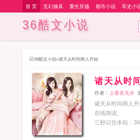
首 页
玄幻修真
重生穿越
都市小说
军史小
36酷文小说
36酷文小说
>
诸天从时间商人开始
诸天从时
作者：
上善若无水
诸天从时间商人开
在线阅读。