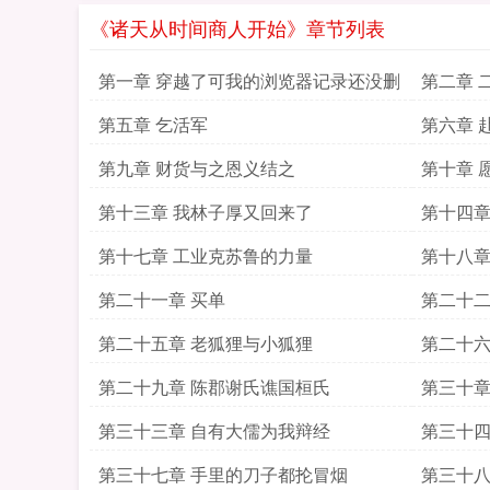
《诸天从时间商人开始》章节列表
第一章 穿越了可我的浏览器记录还没删
第二章 
第五章 乞活军
第六章 
第九章 财货与之恩义结之
第十章 
第十三章 我林子厚又回来了
第十四章
第十七章 工业克苏鲁的力量
第十八章
第二十一章 买单
第二十二
第二十五章 老狐狸与小狐狸
第二十六
镜
第二十九章 陈郡谢氏谯国桓氏
第三十章
第三十三章 自有大儒为我辩经
第三十四
第三十七章 手里的刀子都抡冒烟
第三十八