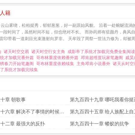
除人籍
，云山雾绕，松柏挺秀，郁郁葱葱，好一副原始风貌。 沿着一处蜿蜒流淌
有一段时间了，虽然时间不短，但也绝对不长。 而孙药师有驻颜丹，典风
雷印带着一道刺目光束激射向罗非。 天牟毁了周祭一世法力修为，却被周
始
诸天时空交易
诸天时空行女主角
成影帝了系统才加载完免费全集阅读
统才加载完番外篇
哥布林重度依赖番外篇
邓肯超维度玩家笔趣阁
戚昊
绣春刀开始笔趣阁
哥布林重度依赖续集
主角邓肯小说番外
诸天从时空
了系统才加载完续集
十章 朝歌事
第九百四十九章 哪吒我看你挺
个总兵官
十六章 解决不了事情的时候那
第九百四十五章 给人族配上自
提出事情的龙
十二章 最强大的反扑
第九百四十一章 蝼蚁的抗争