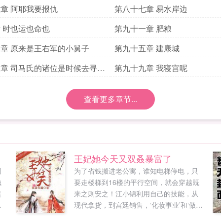
物
章 阿耶我要报仇
第八十七章 易水岸边
 时也运也命也
第九十一章 肥粮
章 原来是王右军的小舅子
第九十五章 建康城
章 司马氏的诸位是时候去寻洛
第九十九章 我寝宫呢
言了
查看更多章节...
王妃她今天又双叒暴富了
创
为了省钱搬进老公寓，谁知电梯停电，只
隐
要走楼梯到16楼的平行空间，就会穿越既
提
来之则安之！江小锦利用自己的技能，从
，
现代拿货，到宫廷销售，‘化妆事业’和‘做微
看
商’两头抓，在古代活的风生水起。于是，