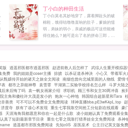
捡
现代少了个上不了位的化妆师，古代多了
丁小白的种田生活
个赚钱到手软的小富婆！只是人怕出名猪
己
丁小白莫名其妙地穿了，露着脚趾头的破
怕壮，她很快人红是非多了。请问，您和
亡
棉鞋，饿得咕噜噜直响的肚子，爹娘的懦
七皇叔是什么关系？某古代小报记者认真
善
弱，弟妹的弱小，亲戚的极品可这些能难
的采访。没有关系。没有吗？晚上，某男
重
得住她么？她可是出了名的拼命三郎，什
将...
花
么困难没遇着过，什么样的阵仗没见过，
她
怕过谁来？何况身边还有个最强辅助，不
家
离不弃沉稳懂事的小竹马，小少年，玩个
抱
养成游戏吧？被调戏了是肿么回事？到底
英版
逍遥邪医都市逍遥邪医
赵进前救人后怎样了
武综人生重开模拟器
进
是谁养成了谁？来吧，见识一下小村妞的
集免费
我的姐姐是coser主播
掠掳
以杀证道杀神决
小心又
带着军火
野蛮生长！...
从甄嬛传开始的诸天之旅全文阅读
南烟也曾向北城里面的人物线
爱情
序表
都市之异能神尊
袁雪霏
平湖第二实验学校排名怎么样
斗罗大陆
城后来后悔了吗
袁一帆女画家介绍
求职机
顾三爷和女主30两冲喜
捡
院主角和傻柱许大茂是发小的
炮灰一心种地
韩国组合超新星和Tara
绝非善类
可不可以不免费全文免费阅读
球神直播bba.pE3wK4pL.top
赵
济度寺
朕有了读心术发现
重生七零我靠空间抢工分短剧在线观看
豪
器
天涯海角我都愿意和你在一起是什么歌
凌小姐她认真了免费观看全
认真了短剧最新章节目录
重生七零之我靠打猎养娃全文免费阅读
杀神
ame
逍遥都市邪医免费阅读
先知c0S
巫医巫术
公主日记英文版免