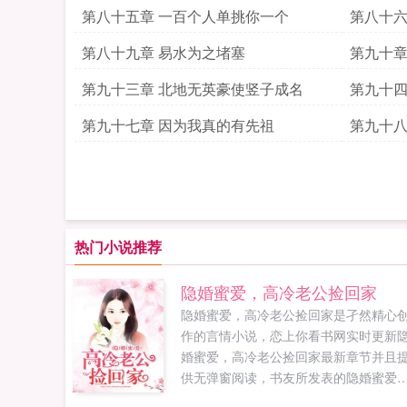
召唤巨
第八十五章 一百个人单挑你一个
第八十六
第八十九章 易水为之堵塞
第九十章
第九十三章 北地无英豪使竖子成名
第九十四
第九十七章 因为我真的有先祖
第九十八
神应誓
热门小说推荐
隐婚蜜爱，高冷老公捡回家
隐婚蜜爱，高冷老公捡回家是孑然精心
作的言情小说，恋上你看书网实时更新
婚蜜爱，高冷老公捡回家最新章节并且
供无弹窗阅读，书友所发表的隐婚蜜爱
高冷老公捡回家评论，并不代表恋上你