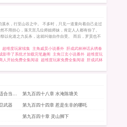
的溪水，行至山谷之中。 不多时，只见一道童向着自己走过
自然不用担心，落天宫几位师姐师妹，肯定人人都有份了。
祭以化道之力反杀，这就叫做自作自受。 而后，罗昊也不
超维度玩家续集
主角戚昊小说番外
肝成武林神话从绣春
成影帝了系统才加载完笔趣阁
主角江玄小说番外
超维度玩
商人开始免费全集阅读
超维度玩家免费全集阅读
肝成武林
适合当这
第九百四十八章 水淹陈塘关
卫武器
第九百四十四章 惹是生非的哪吒
第九百四十章 灵山脚下