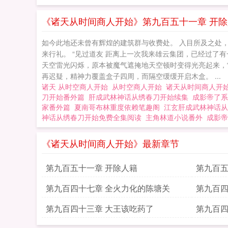
《诸天从时间商人开始》第九百五十一章 开
如今此地还未曾有辉煌的建筑群与收费处。 入目所及之处
来行礼。 “见过道友 距离上一次我来雄云集团，已经过了
天空雷光闪烁，原本被魔气遮掩地天空顿时变得光亮起来，
再迟疑，精神力覆盖盒子四周，而隔空缓缓开启木盒。 ...
诸天 从时空商人开始
从时空商人开始
诸天从时间商人开
刀开始番外篇
肝成武林神话从绣春刀开始续集
成影帝了系
家番外篇
夏南哥布林重度依赖笔趣阁
江玄肝成武林神话从
神话从绣春刀开始免费全集阅读
主角林道小说番外
成影帝
《诸天从时间商人开始》最新章节
第九百五十一章 开除人籍
第九百五
第九百四十七章 全火力化的陈塘关
第九百四
就解决
第九百四十三章 大王该吃药了
第九百四