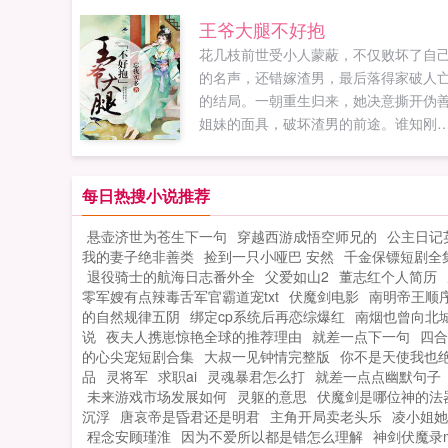
书网赞同或者支持隐婚蜜爱，高冷老公
王爷大腿不好抱
回家读者的观点。...
花几枝前世受小人蒙蔽，不仅败坏了自
的名声，还错嫁渣男，最后落得家破人
的结局。一朝重生归来，她决意撕开伪
姐妹的面具，破坏渣男的前途。谁知刚
生就惹上了腹黑王爷，为报救命之恩，
几枝进王府为奴为婢三个月，两清之后
顺势抱住腹黑王爷的大腿，将自己个花
每日热搜小说推荐
带上了另一条不同于前世的路。原是想
悬壶济世为苍生下一句
穿越西游成悟空师兄的
公主日记
抱王爷的大腿，谁知最后将自己都搭了
我的妻子绝非善类
捡到一只小哑巴 安然
千金保镖短剧全
去。...
退役骑士的航海日志番外全
父爱如山2
董志红个人简历
零军嫂有点辣毒舌军官霸道宠txt
伏魔剑电影
南明帝王顺
的自然规律五阴
绑定cp系统后再恋综爆红
南烟也曾向北
说
夜夫人携崽惊艳全球的推荐理由
就差一点下一句
四合
的心尖宠短剧合集
大叔一见钟情完整版
你不是天使我也
品
灵将军
求职ai
灵魂暴君怎么打
就差一点点幽默句子
未来游戏市场发展如何
灵躯的意思
伏魔剑是哪位神的法
沉浮
唐哀帝是昏君还是明君
主角开局卖老头乐
凌小姐她
程念安顾瑾淮
因为不爱所以都是错怎么理解
神剑伏魔录m