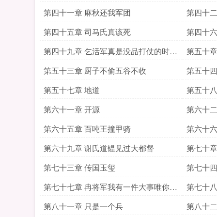
第四十一章 麻秋还我军团
第四十二
第四十五章 司马氏真该死
第四十六
第四十九章 乞活军真是没品打仗的时候
第五十章
居然撒石灰粉
第五十三章 厨子不偷五谷不收
第五十四
第五十七章 地道
第五十八
第六十一章 开源
第六十二
第六十五章 百吨王撞甲骑
第六十六
第六十九章 谢氏道韫见过大都督
第七十章
第七十三章 传国玉玺
第七十四
第七十七章 冉将军我有一件大事唯你能
第七十八
办
第八十一章 只是一个兵
第八十二