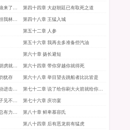
狼来了刷
第四十四章 大赵朝廷已有取死之道
担我林道
第四十八章 王猛入城
第五十二章 人参
第五十六章 我再去多准备些汽油
第六十章 扬长避短
胡虏就打
第六十四章 带你穿越你就得死
韵犹存
第六十八章 举目望去跳船者比比皆是
动进击的
第七十二章 说了给你刷大火箭就给你刷
大火箭
子见不着
第七十六章 庆功宴
总有力挽
第八十章 鲜卑慕容氏
第八十四章 后有恶龙前有猛虎