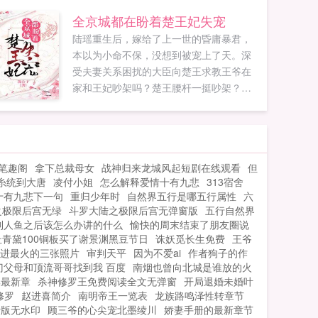
全京城都在盼着楚王妃失宠
陆瑶重生后，嫁给了上一世的昏庸暴君，
本以为小命不保，没想到被宠上了天。深
受夫妻关系困扰的大臣向楚王求教王爷在
家和王妃吵架吗？楚王腰杆一挺吵架？打
架都是经常的。那王妃娘娘不哭吗？王妃
娘娘看起来也不经打啊。她打我，她哭啥
啊。大臣...
笔趣阁
拿下总裁母女
战神归来龙城风起短剧在线观看
但
糸统到大唐
凌付小姐
怎么解释爱情十有九悲
313宿舍
十有九悲下一句
重归少年时
自然界五行是哪五行属性
六
之极限后宫无绿
斗罗大陆之极限后宫无弹窗版
五行自然界
到人鱼之后该怎么办讲的什么
愉快的周末结束了朋友圈说
杜青黛100铜板买了谢景渊黑豆节日
诛妖觅长生免费
王爷
进最火的三张照片
审判天平
因为不爱ai
作者狗子的作
门父母和顶流哥哥找到我 百度
南烟也曾向北城是谁放的火
集最新章
杀神修罗王免费阅读全文无弹窗
开局退婚未婚叶
修罗
赵进喜简介
南明帝王一览表
龙族路鸣泽性转章节
费版无水印
顾三爷的心尖宠北墨绫川
娇妻手册的最新章节