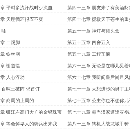
章 平时多流汗战时少流血
第四十三章 朋友来了有美酒豺
火箭
章 天理循环报应不爽
第四十七章 拯救天下苍生的重
一肩抗之当仁不让
 呸
第五十一章 神灯与罐头盒
章 二踢脚
第五十五章 四舍五入
章 铁丝网
第五十九章 工程车辆
章 谢道韫
第六十三章 无论是在哪儿见着
死他们
章 人心浮动
第六十七章 我听闻皇后尚且风
 百吨王破阵 求首订
第七十一章 太想进步的男丁主
女郎
章 商周的上周的
第七十五章 公主你也不想你儿
明天的太阳吧
章 赚江左高门大户的金银珠宝
第七十九章 每当汉家遭逢灾祸
狂澜的英雄出现
章 等会鲜卑人的骑兵出来我要
第八十三章 钩机大战龙城甲骑