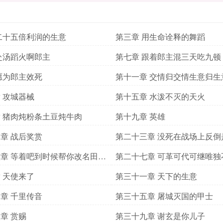
二十五倍利润的生意
第三章 用生命诠释的舞蹈
赴汤蹈火啊郎主
第七章 跟着郎主混三天吃九顿
愿为郎主效死
第十一章 交情归交情生意归生
 攻城器械
第十五章 水泼不灭的天火
 猪肉炖粉条土豆炖牛肉
第十九章 英雄
章 战后奖赏
第二十三章 没死在战场上反倒
自己人的手里
章 等着吧到时候帮你改名田文
第二十七章 可革可代可继唯独
蛮夷之手
 天使来了
第三十一章 天下的生意
章 千里传音
第三十五章 屠城灭国的甲士
章 赏赐
第三十九章 谢玄是你儿子