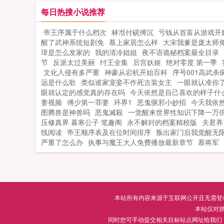
是敖雪却是一个困在这一条时间线上，
每日热搜小说推荐
远不会死亡的人。...
帝王序属于什么档次
林湉付砚傅沉
亏钱从首富从游戏开
醒了武神系统短剧免
慕上家居怎么样
大宋我爹是庞太师
璋是怎么发家的
我的清冷姐姐
夜不语诡秘档案最全目录
节
反派太过美丽
纣王全集
后宫妖姬
绝对零度 第一季
文化入侵有多严重
神豪从宕机开始百科
序号001高武杀
远是什么歌
类似谁家宠妾不作死古装女主
一眼就认准你
眼就认定的感觉真的存在吗
今天依然是自己喜欢的样子什
妻视频
傅少第一罪妻
环界1
恶鬼驱邪小妙招
今天我依
图腾兽是神兽吗
恶鬼滅殺
一觉醒来世界性知识下降一万
压修真界 暮寒公子 笔趣阁
永不解封的档案精校版
夫君养
线阅读
帝王顺序表及在位时间排序
叛出家门后我觉醒无
严重了怎么办
执事与魔王大人免费播放最新章节
慕将军
本站所有内容来源于互联网公开且无需登录即
本站仅对
同时您可手动提交相关目标站点网址给我们