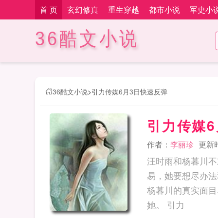
首 页
玄幻修真
重生穿越
都市小说
军史小
36酷文小说
36酷文小说
>
引力传媒6月3日快速反弹
引力传媒6
作者：
李丽珍
更新时间
汪时雨和杨暮川不
易，她要想尽办法
杨暮川的真实面目
她。 引力