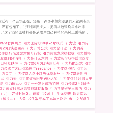
人附近有一个会场正在开漫展，许多参加完漫展的人都到湘夫
没有包厢了。” 汪时雨摇摇头，把酒从包装袋里拿出来，
来：“这个酒的原材料都是从农户自己种植的果树上采摘的，
ifans官网网页
引力国际双种草+dsp模式
引力波
引力传
月26日快速回调
引力计算公式
引力是什么
引力的英
力传媒19名激励对象可行权
引力传媒龙虎榜数据
引力播杯
媒股份利好消息
引力是什么意思
引力波智谱取得质谱仪专
19日收盘跌停
引力传媒6月3日快速反弹
引力势能公式
引力
力传媒与火山引擎探讨seedance
引力传媒股吧
引力公
引力英文
引力传媒入选小红书优质服务
引力传媒最新消
卖出
引力播
引力传媒获阿里妈妈大奖
引力传媒11月18日主
势能
引力圈app
引力一号发射成功了吗
引力传媒2月3日快
引力传媒股东及高管拟减持股份
引力常量谁测出来的
引力
（，）
好好种田GL
窥瘾【校园 】
生无慈悲
欲寻南风
（糙汉sc）
人鱼
和仇敌穿成了兄妹文反派
末世女配求生