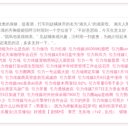
疲惫的身躯，提着酒，打车到赵橘徕开的名为“湘夫人”的湘菜馆。 湘夫
轻薄的齐胸襦裙招呼汪时雨到一个空位坐下，“不好意思啦，今天生意太好，
会，“国风包装很精美。” 见赵橘徕感兴趣，汪时雨一扫疲惫，为她介绍起
满意的话，多多支持一下。”...
势能为什么是负的
引力做功
引力红移
引力传媒(603598)股吧
引力圈un
对论天体物理年会召开
引力传媒4月8日盘中涨停
引力和斥力
引力传媒1
汽笛
引力域
引力传媒宠物营销迈入新阶段
引力一号
引力传媒股票
引
引力传媒打造ai原生型组织
引力传媒半年经营管理工作会议召开
引力传
思
引力场
引力圈网页
引力一号运载火箭
引力域绑定车辆
引力传媒1月
重力
引力传媒两高管提前完成减持
引力星球
引力传媒2月9日盘中涨停
引
圈
引力传媒ceo发表ai演讲
引力传媒本周涨52.62%
引力常量G等于多少
邀出席亚马逊广告
引力常量
引力透镜效应
引力传媒7月7日主力资金净
月5日加速下跌
引力传媒对外担保余额7900万
引力圈app是啥啊
引力
多少
引力传媒与火山引擎举行合作会议
引力的拼音
引力传媒公司简介
是什么让狗变坏了（男重生）
因为为师貌美如花[穿书]
捡到邻居手机后
极乐魔女(古言修仙)
好感觉【 剧情H】
青芒
无名地（1v2，乱伦）
驯狼