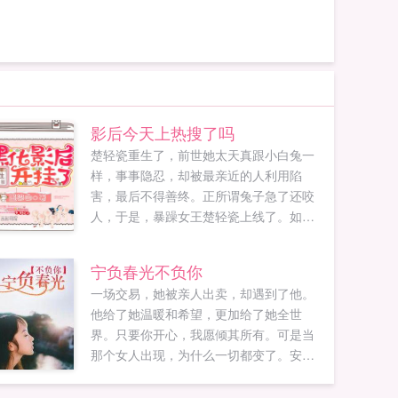
影后今天上热搜了吗
楚轻瓷重生了，前世她太天真跟小白兔一
样，事事隐忍，却被最亲近的人利用陷
害，最后不得善终。正所谓兔子急了还咬
人，于是，暴躁女王楚轻瓷上线了。如同
开挂一般的战斗力，那些曾经伤害她以及
正准备害她的人都怀疑人生，直呼女王饶
宁负春光不负你
命。自打遇上了宇宙第一直男乔影帝之
一场交易，她被亲人出卖，却遇到了他。
后，怀疑人生的人却变成了她？？？恶龙
他给了她温暖和希望，更加给了她全世
咆哮的楚小花我只想和你谈恋爱，你却想
界。只要你开心，我愿倾其所有。可是当
和我谈演技？？？影帝弱小无助可怜我罩
那个女人出现，为什么一切都变了。安筱
的小花好像比我厉害，肿么办？...
悠，你不过是一个替身，没有资格生下我
的孩子。...