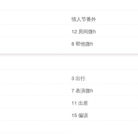
情人节番外
12 房间微h
8 帮他微h
3 出行
7 表演微h
11 出差
15 偏误