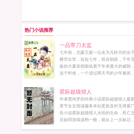
热门小说推荐
一品带刀太监
七年前，北蒙王庭一位名为凡聆月的女
横空出世，短短七年，统合朝政，千年
敌的大夏皇朝面临着千年来最大的威胁
这个时候，一个读过两天书的少年被抓
了大夏宫中，净身当了太监。情节很曲
折，故事很精彩，请自带节操和纸巾，
星际超级猎人
更一万，敬请收藏！书友群102176072..
作者墨绮罗的经典小说星际超级猎人最
章节全文阅读服务本站更新及时无弹窗
告小说星际超级猎人永恒的生命，死亡
后如同游戏读档一般，能从上一次标记
地点重新再来。敖雪的这个能力是很多
都梦寐以求的。虽然名字叫做白幽灵，