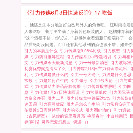
《引力传媒6月3日快速反弹》17 吃饭
。 她还是先本分地当好自己局外人的角色吧。 汪时雨拖着
人来吃饭，餐厅里坐满了身着各色服装的人。 赵橘徕穿着
“这个酒很不错，你试试。” 赵橘徕拿着酒瓶仔细端详了一
品质绝对没问题。而且还有其他系列的酒也很不错，如果你还
引力的本质是什么
引力传媒涨9.98%封板
引力模型
引力
媒
引力势能推导过程
引力传媒举办ai专题培训
引力与相
文
引力传媒今天最新消息
引力一号最新消息
引力波标准
初赛优秀奖是淘汰了么
引力传媒7月3日主力资金净流出
利
引力传媒是做什么的
引力一号火箭
引力波是什么意
常数
引力是如何产生的
引力弹弓
引力1号火箭
引力与
式
引力传媒助力医药品牌传播
引力传媒股票股吧
引力
息
引力传媒1月27日快速回调
引力常量单位
引力国际受
力资金净买
引力二号
引力传媒盘中跌幅达5%
引力传媒6
速回调
引力弹弓效应
引力是怎么产生的
引力常数G等于
传媒近5日震荡持平
引力的公式
引力圈unifans
引力透镜
（古风断案）
从你的窗里看月亮
艳明春时
小白相亲记
存[穿书]
灵界恋爱幻想曲
偶遇 （)