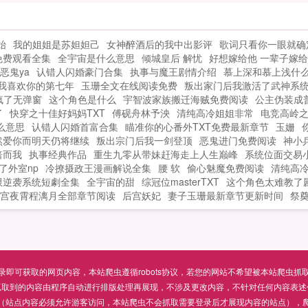
永
始
我的姐姐是苏妲妲己
女神醉酒后的我中出影评
歌词只看你一眼就确
免费观看全集
全宇宙是什么意思
倾城皇后 解忧
好想嫁给他 一辈子嫁
恶鬼ya
认错人闪婚豪门合集
执事与魔王剧情介绍
慕上深和慕上浅什
我喜欢你的第七年
玉珊全文在线阅读免费
叛出家门后我激活了武神系
疯了无弹窗
这个角色是什么
宇智波家族搬迁海贼免费阅读
公主伪装成
了
快穿之十佳好妈妈TXT
傅砚舟林予泱
清纯高冷姐姐非常
电竞高岭之
么意思
认错人闪婚首富合集
瞄准你的心番外TXT免费最新章节
玉姗
然爱你而明天仍将继续
叛出宗门后我一剑登顶
恶鬼进门免费阅读
神小
倍而我
执事经典作品
重生九零从带妹赶海走上人生巅峰
系统位面交易
了外室np
冷撩摄政王漫画解说全集
腰 软
偷心魅魔免费阅读
清纯高
限逆袭系统短劇全集
全宇宙的甜
综冠位masterTXT
这个角色太难教了
宫夜霄程漓月全部章节阅读
后宫妖妃
妻子玉珊最新章节更新时间
祭
可获取的网页内容，本站爬虫遵循robots协议，若您的网站不希望被本站爬虫抓取，可通过
抓取到的内容由程序自动进行排版处理再展现，不涉及更改内容，不针对任何内容表述
（站点内容必须允许游客访问，本站爬虫不会抓取需要登录后才展现内容的站点），