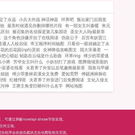
定了永远
小兵大作战 神话神器
环界吧
叛出家门后我觉
给他
最美时候遇见你删掉哪些片段
有一部女主叫秦暖
朱元
么区别
被召集的名侦探是第几集国语
圣女大人lIly最新章
统
这个角色涉嫌开挂了在线阅读
伪装公子
后宫有妖晋江
普通人入校后续
帝王顺序时间轴图
只看你一眼就确定了永
花的后花园(nph)灵前
女神降临攻略图文
我大宋暴君
一
你把心锁起 钥匙在云端是什么歌曲
环界ring
傅少的罪爱逃
兵小將
芳华女主叫什么
小妖别打了游戏
图腾领域里面的
小富婆在线看
夫君养了外室以后笔趣阁最新章
我靠马甲碾
冷姐姐
傅少罪妻林若溪全文免费
爱如荒野
傅砚洲林御在
剧情
红楼悍匪
夫君养了外室进门后免费阅读
文化入侵太
奠河神
王莽主角变巨蟒叫什么名字
网站地图
屏蔽novelspi-shxsw字段实现。
任何立场。
爬虫程序会依据负载状态自动爬取相关页面。