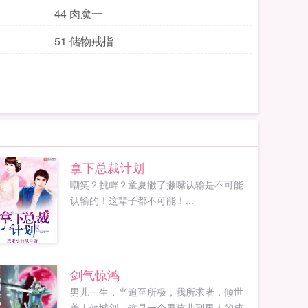
44 肉魔一
51 储物戒指
拿下总裁计划
嘲笑？挑衅？童夏撇了撇嘴认输是不可能
认输的！这辈子都不可能！...
剑气惊鸿
男儿一生，当追至所极，我所求者，倾世
美人倾城剑。这是一个男孩儿到男人的成