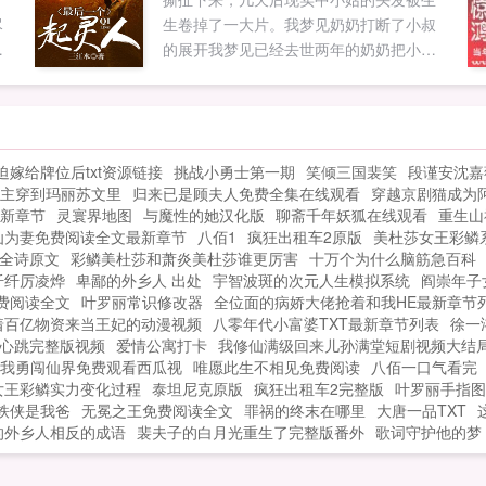
中
尽
生卷掉了一大片。我梦见奶奶打断了小叔
在
法
的展开我梦见已经去世两年的奶奶把小姑
示
普
的头发撕扯下来，几天后现实中小姑的头
中
发被生生卷掉了一大片。我梦见奶奶打断
自
了小叔的脖子，几天后，现实中小叔出意
公
外，脖子断了。我又梦见奶奶把小堂妹活
起
迫嫁给牌位后txt资源链接
挑战小勇士第一期
笑倾三国裴笑
段谨安沈嘉
活咬死...
族
主穿到玛丽苏文里
归来已是顾夫人免费全集在线观看
穿越京剧猫成为
治
新章节
灵寰界地图
与魔性的她汉化版
聊斋千年妖狐在线观看
重生山
仙为妻免费阅读全文最新章节
八佰1
疯狂出租车2原版
美杜莎女王彩鳞
全诗原文
彩鳞美杜莎和萧炎美杜莎谁更厉害
十万个为什么脑筋急百科
纤纤厉凌烨
卑鄙的外乡人 出处
宇智波斑的次元人生模拟系统
阎崇年子
费阅读全文
叶罗丽常识修改器
全位面的病娇大佬抢着和我HE最新章节
着百亿物资来当王妃的动漫视频
八零年代小富婆TXT最新章节列表
徐一
心跳完整版视频
爱情公寓打卡
我修仙满级回来儿孙满堂短剧视频大结
我勇闯仙界免费观看西瓜视
唯愿此生不相见免费阅读
八佰一口气看完
女王彩鳞实力变化过程
泰坦尼克原版
疯狂出租车2完整版
叶罗丽手指图
铁侠是我爸
无冕之王免费阅读全文
罪祸的终末在哪里
大唐一品TXT
的外乡人相反的成语
裴夫子的白月光重生了完整版番外
歌词守护他的梦