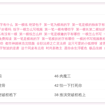
汉字有什么
第一横练 绝望包子
第一笔为横画的字
第一笔是横的独体字
子好看吗
练字一横怎么写视频
第一笔一横有哪些字
第一横长第二横短
练有没有一横
第一横练怎么样
第一笔是横撇的字有哪些
一横怎么书写
免费阅读
第一笔是横画的字
第一笔横折的字有哪些
一横的书写视频教
哪些
都市神婿林浩沈惜颜
全职法师之亡灵法师
这只可爱的小狐狸呀
凌
宇智波的逆袭
这个同桌有点痞
时尚新教主
愿你余生浮暖色
极品佳婿
四
46 肉魔三
虎骨
42 怕一下打死你
演突破桎梏下
38 推演突破桎梏上