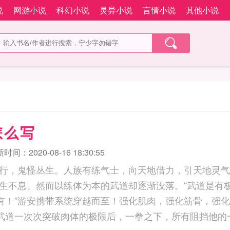
说
网游小说
科幻小说
灵异小说
言情小说
其他小说
怎么写
时间：2020-08-16 18:30:55
行，鬼怪丛生。人族有练气士，向天地借力，引天地灵气
生不息。然而以练体为本的武道却逐渐没落。“武道是有
没有！”游安携带系统穿越而至！强化肌肉，强化筋骨，强
游安以武道一次次突破肉体的极限后，一拳之下，所有阻挡他的