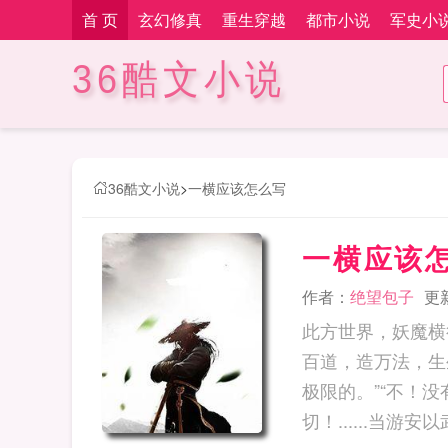
首 页
玄幻修真
重生穿越
都市小说
军史小
36酷文小说
36酷文小说
>
一横应该怎么写
一横应该
作者：
绝望包子
更新
此方世界，妖魔横
百道，造万法，生
极限的。”“不！
切！......当