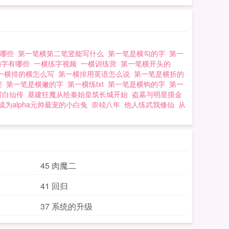
有哪些
第一笔横第二笔竖能写什么
第一笔是横勾的字
第一
的字有哪些
一横练字视频
一横训练营
第一笔横开头的
一横排的横怎么写
第一横排用英语怎么说
第一笔是横折的
程
第一笔是横撇的字
第一横练txt
第一笔是横钩的字
第一
霄白仙传
基建狂魔从给秦始皇筑长城开始
盗墓与明星摸金
成为alpha元帅最宠的小白兔
崇祯八年
他人练武我修仙
从
45 肉魔二
41 回归
37 系统的升级