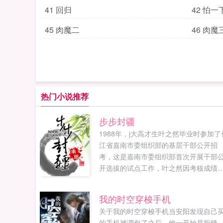
41 回归
42 怕
45 肉魔二
46 肉魔
热门小说推荐
步步封疆
1988年，j大高才生叶之然毕业时参加了
江省嘉南市委组织部的基层干部公开招
考，这是嘉南市委组织部首次开展干部
开选拔的试点工作，叶之然因考核成绩
异受到市委组织部领导的重视，被分配
嘉南市常嘉县马石乡工作。小说从叶之
我的时空穿梭手机
在马石乡工作二年后被提拔为副乡长开
关于我的时空穿梭手机当安阳发现自己
始，叙述了他如何一步步从乡镇基层干
的手机被调包了之后，他一开始是拒绝