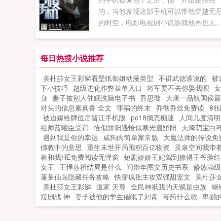
走上省委领导的全过程以及在步步高升
的，当他发现这部手机可以带他穿越无
对生活爱情态度。看一个基层干部如何
的时空，电影电视剧小说游戏他再也无
改革开放的浪潮中施展自己的抱负，展
拒绝了！人生自此开始转变。时空穿梭
自己政治才华和领导能力？看官场沉浮
通群（...
主人公如何克服人性的弱点，不断超越
每日热搜小说推荐
我，走上权力的高峰。美色当前，主人
对待爱情生活能坚持最初的纯洁吗？崛
美杜莎女王彩鳞看壁纸御姐动漫类型
不讲武德谁说的
被
中的政治新星，面对各派系的打压，家
下小技巧
超级进化作弊菜单入口
将军要不去你娶我呗
女
势力的拉拢如何坚持自己执政为民的政
身
妻子被别人催眠洗脑电子书
乔思璇
大唐一品镇国侯最
理念？（本书内容纯属虚构）...
对头的信息素真香 全文
罪祸的终末
乔彻乔丝免费读
剑
被迫嫁给牌位后晋江手机版
po18病态痴迷
人间几度清明
祖师蓝曦臣受罚
恰似骄阳遇恰似寒光遇骄阳
天降萌宝白
遇到我是你的幸运
咸狗肉简单家常版
大魔法师的传说免
佛教中的意思
重生末世开局囤积百亿物资
灵泉空间我带
着和我HE免费阅读无弹窗
短剧娇娇王妃驾到撩得王爷脸红
女王
王悍苏祈结局是什么
阎崇年图文历史书系
修炼满级
蓬莱仙岛隐藏任务攻略
快穿疯批主攻双强甜宠文
美杜莎
美杜莎女王彩鳞
道家 天尊
全民神祇我的天赋是虫族
钢
短剧战 神
妻子被他的学生催眠了刘青
毒药什么歌
卑鄙