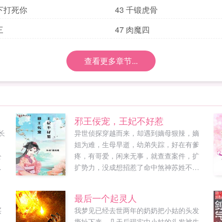
一下打死你
43 千锻虎骨
三
47 肉魔四
查看更多章节...
邪王佞宠，王妃不好惹
长
异世侦探穿越而来，却遇到嫡母狠辣，嫡
姐为难，生母早逝，幼弟失踪，好在有爹
公
疼，有哥爱，闲来无事，就查查案件，扩
优
扩势力，没成想招惹了命中煞神苏姓不好
到
听，跟我姓萧如何？...
然
最后一个起灵人
买
我梦见已经去世两年的奶奶把小姑的头发
部
撕扯下来，几天后现实中小姑的头发被生