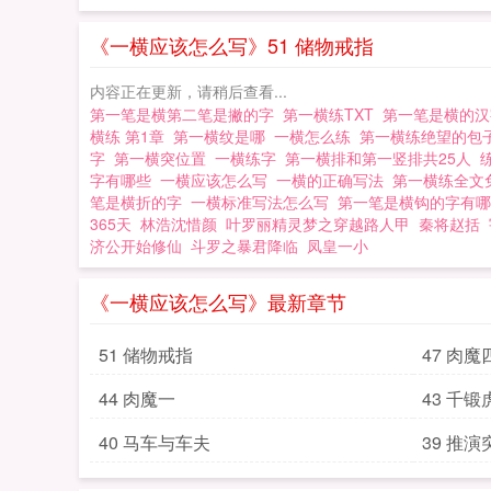
一横练
《一横应该怎么写》51 储物戒指
内容正在更新，请稍后查看...
第一笔是横第二笔是撇的字
第一横练TXT
第一笔是横的
横练 第1章
第一横纹是哪
一横怎么练
第一横练绝望的包
字
第一横突位置
一横练字
第一横排和第一竖排共25人
字有哪些
一横应该怎么写
一横的正确写法
第一横练全文
笔是横折的字
一横标准写法怎么写
第一笔是横钩的字有
365天
林浩沈惜颜
叶罗丽精灵梦之穿越路人甲
秦将赵括
济公开始修仙
斗罗之暴君降临
凤皇一小
《一横应该怎么写》最新章节
51 储物戒指
47 肉魔
44 肉魔一
43 千锻
40 马车与车夫
39 推