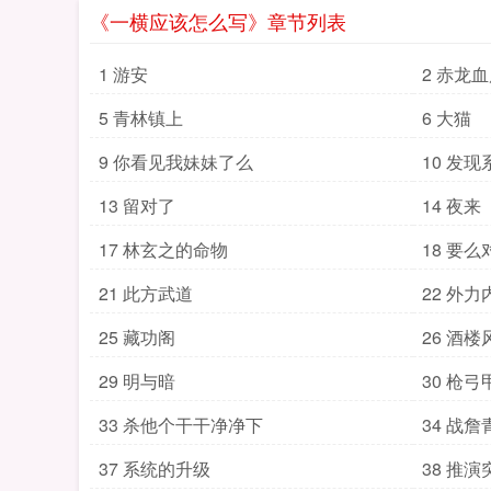
《一横应该怎么写》章节列表
1 游安
2 赤龙
5 青林镇上
6 大猫
9 你看见我妹妹了么
10 发
13 留对了
14 夜来
17 林玄之的命物
18 要
21 此方武道
22 外力
25 藏功阁
26 酒楼
29 明与暗
30 枪弓
33 杀他个干干净净下
34 战詹
37 系统的升级
38 推