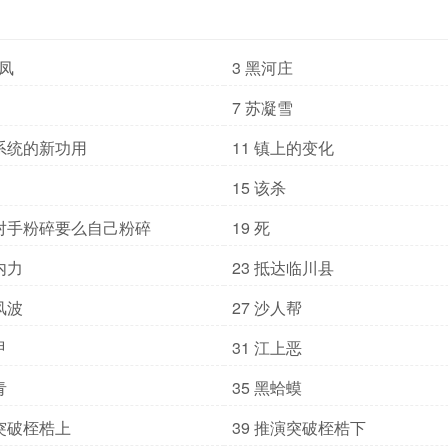
血凤
3 黑河庄
7 苏凝雪
现系统的新功用
11 镇上的变化
15 该杀
么对手粉碎要么自己粉碎
19 死
内力
23 抵达临川县
风波
27 沙人帮
甲
31 江上恶
青
35 黑蛤蟆
演突破桎梏上
39 推演突破桎梏下