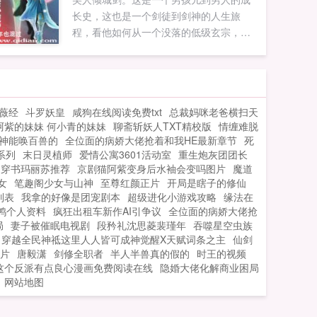
长史，这也是一个剑徒到剑神的人生旅
程，看他如何从一个没落的低级玄宗，一
步一个脚印，依靠双母元带来的元气绝对
掌控的优势，依靠超凡的领悟力和剑技‘倾
城’步步崛起，成就神宗盛世。剑气惊鸿新
群10977093老群116364328...
薇经
斗罗妖皇
咸狗在线阅读免费txt
总裁妈咪老爸横扫天
阿紫的妹妹 何小青的妹妹
聊斋斩妖人TXT精校版
情缠难脱
神能唤百兽的
全位面的病娇大佬抢着和我HE最新章节
死
系列
末日灵植师
爱情公寓3601活动室
重生炮灰团团长
穿书玛丽苏推荐
京剧猫阿紫变身后水袖会变吗图片
魔道
女
笔趣阁少女与山神
至尊红颜正片
开局是瞎子的修仙
列表
我拿的好像是团宠剧本
超级进化小游戏攻略
缘法在
鸿个人资料
疯狂出租车新作AI引争议
全位面的病娇大佬抢
局
妻子被催眠电视剧
段矜礼沈思菱裴瑾年
吞噬星空虫族
穿越全民神祗这里人人皆可成神觉醒X天赋词条之主
仙剑
片
唐毅潇
剑修全职者
半人半兽真的假的
时王的视频
这个反派有点良心漫画免费阅读在线
隐婚大佬化解商业困局
网站地图