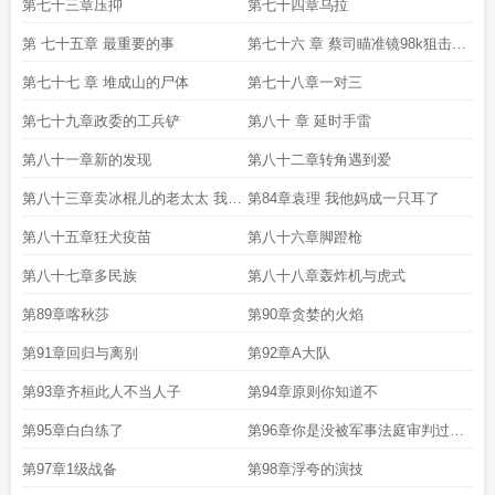
第七十三章压抑
第七十四章乌拉
第 七十五章 最重要的事
第七十六 章 蔡司瞄准镜98k狙击步
枪
第七十七 章 堆成山的尸体
第七十八章一对三
第七十九章政委的工兵铲
第八十 章 延时手雷
第八十一章新的发现
第八十二章转角遇到爱
第八十三章卖冰棍儿的老太太 我他
第84章袁理 我他妈成一只耳了
妈招谁惹谁了
第八十五章狂犬疫苗
第八十六章脚蹬枪
第八十七章多民族
第八十八章轰炸机与虎式
第89章喀秋莎
第90章贪婪的火焰
第91章回归与离别
第92章A大队
第93章齐桓此人不当人子
第94章原则你知道不
第95章白白练了
第96章你是没被军事法庭审判过还
是怎么着
第97章1级战备
第98章浮夸的演技