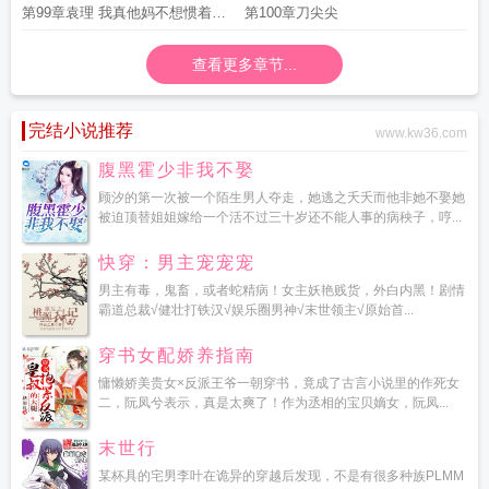
第99章袁理 我真他妈不想惯着你
第100章刀尖尖
们老A
查看更多章节...
完结小说推荐
www.kw36.com
腹黑霍少非我不娶
顾汐的第一次被一个陌生男人夺走，她逃之夭夭而他非她不娶她
被迫顶替姐姐嫁给一个活不过三十岁还不能人事的病秧子，哼...
快穿：男主宠宠宠
男主有毒，鬼畜，或者蛇精病！女主妖艳贱货，外白内黑！剧情
霸道总裁√健壮打铁汉√娱乐圈男神√末世领主√原始首...
穿书女配娇养指南
慵懒娇美贵女×反派王爷一朝穿书，竟成了古言小说里的作死女
二，阮凤兮表示，真是太爽了！作为丞相的宝贝嫡女，阮凤...
末世行
某杯具的宅男李叶在诡异的穿越后发现，不是有很多种族PLMM