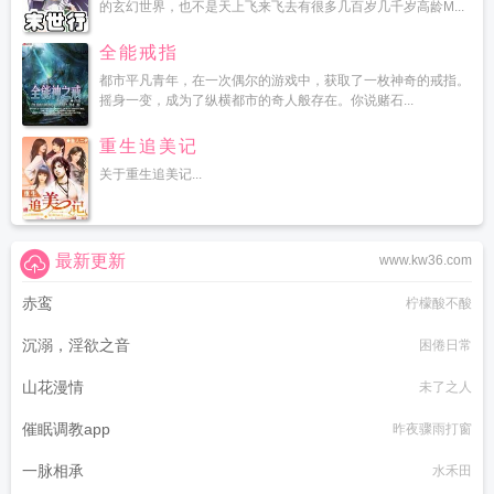
的玄幻世界，也不是天上飞来飞去有很多几百岁几千岁高龄M...
全能戒指
都市平凡青年，在一次偶尔的游戏中，获取了一枚神奇的戒指。
摇身一变，成为了纵横都市的奇人般存在。你说赌石...
重生追美记
关于重生追美记...
最新更新
www.kw36.com
赤鸾
柠檬酸不酸
沉溺，淫欲之音
困倦日常
山花漫情
未了之人
催眠调教app
昨夜骤雨打窗
一脉相承
水禾田