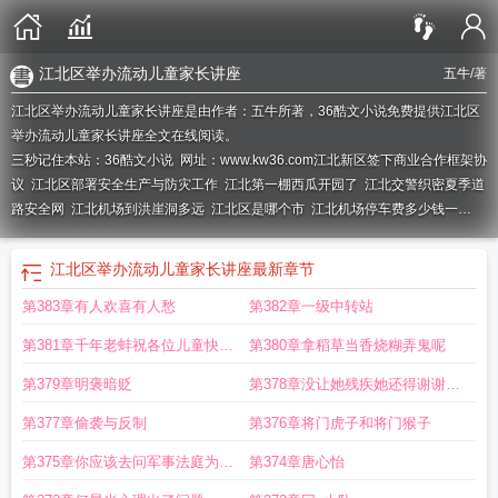
江北区举办流动儿童家长讲座
五牛
/著
江北区举办流动儿童家长讲座是由作者：五牛所著，36酷文小说免费提供江北区
举办流动儿童家长讲座全文在线阅读。
三秒记住本站：36酷文小说 网址：www.kw36.com
江北新区签下商业合作框架协
议
江北区部署安全生产与防灾工作
江北第一棚西瓜开园了
江北交警织密夏季道
路安全网
江北机场到洪崖洞多远
江北区是哪个市
江北机场停车费多少钱一
天
江北在哪里哪个省
江北区发布寒潮蓝色预警
江北公安迎战巴威交出答卷
江
北新区启红包子店成立
江北新区属于哪个区
江北新区社工招聘
江北实干争先抓
江北区举办流动儿童家长讲座
最新章节
落实
江北区区长
江北区
江北的拼音
江北区绿化课堂开讲
江北短剧主题文创园
第383章有人欢喜有人愁
第382章一级中转站
迎新进展
江北大学
江北社保局电话咨询电话
江北区区长调研东力股份
江北t3
到重庆北站要多久
江北柔性执法引导商户自拆违建
江北区 渝北区
江北天气
江
第381章千年老蚌祝各位儿童快乐
第380章拿稻草当香烧糊弄鬼呢
北机场到重庆市区多远
江北人是哪里人
江北区两位企业家获评科学企业家
江北
水城连环画交流会启幕
加更一章
江北嘴公司携7大楼盘参展
江北女匪
江北嘴法商融合中
第379章明褒暗贬
第378章没让她残疾她还得谢谢我
心揭牌
江北团区委举办专场招聘活动
江北机场到重庆西站要多久
江北新区发展
呢
第377章偷袭与反制
第376章将门虎子和将门猴子
庭院经济
江北新区召开企业创新座谈会
江北区举行新春茶话会
江北机场电话人
工电话
江北新区管委会领导班子成员
江北新区发布ai产业行动计划
江北新区蒋
第375章你应该去问军事法庭为什
第374章唐心怡
敏
江北有什么好玩的地方
江北秋阴一半开
晚云含雨却低回
江北六省指的哪六
么要裁决范天雷