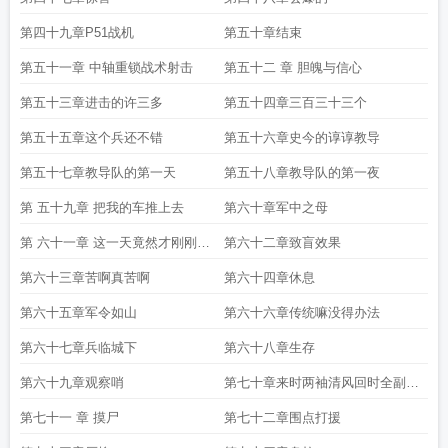
第四十九章P51战机
第五十章结束
第五十一章 中轴重锁战术射击
第五十二 章 胆魄与信心
第五十三章进击的许三多
第五十四章三百三十三个
第五十五章这个兵还不错
第五十六章史今的谆谆教导
第五十七章教导队的第一天
第五十八章教导队的第一夜
第 五十九章 把我的车推上去
第六十章军中之母
第 六十一章 这一天竟然才刚刚开
第六十二章致盲效果
始
第六十三章苦啊真苦啊
第六十四章休息
第六十五章军令如山
第六十六章传统嘛没得办法
第六十七章兵临城下
第六十八章生存
第六十九章观察哨
第七十章来时两袖清风回时全副武
装
第七十一 章 摸尸
第七十二章围点打援