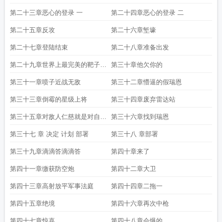
第二十三章恶心的登录 一
第二十四章恶心的登录 二
第二十五章反攻
第二十六章堑壕
第二十七章登陆结束
第二十八章准备出发
第二十九章世界上最完美的靶子特
第三十章他欠你的
别版
第三十一章喷子近战无敌
第三十二章懵逼的假瑞恩
第三十三章倒霉的星级上将
第三十四章废弃雷达站
第三十五章对敌人仁慈就是对自己
第三十六章找到瑞恩
的残忍
第三十七 章 决定 计划 部署
第三十八 章部署
第三十九章滴滴答滴滴答
第四十章来了
第四十一章缴获防空炮
第四十二章大卫
第四十三章高射放平军事法庭
第四十四章二拖一
第四十五章绝境
第四十六章再次中枪
第四十七章惊喜
第四十八章会爆的