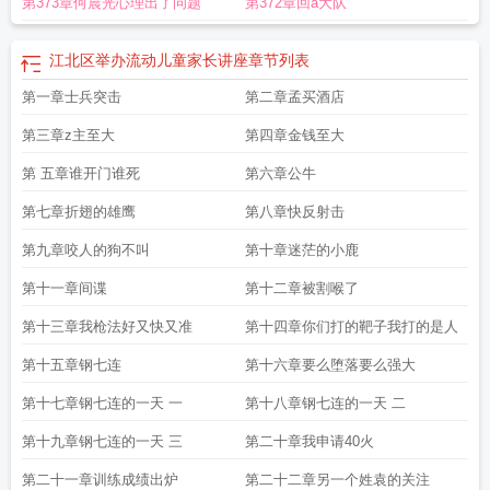
第373章何晨光心理出了问题
第372章回a大队
省
江北嘴
江北区发布暴雨黄色预警
江北一中
江北新区推出北岸跨年活动
江北
四镇
江北大营
江北举办科技政策赋能专场
江北大厂扬子农贸市场开业
江北机
场离重庆哪个火车站最近
江北警方破获非法狩猎案
江北机场在重庆哪个区
江北
江北区举办流动儿童家长讲座
章节列表
萌恒科创园全新大楼投用
江北新区星际奇缘烘焙店成立
江北新区葛塘街道纪工
第一章士兵突击
第二章孟买酒店
委
江北抓实体育育人护航成长
江北新区商会走进智能制造园
江北水城
江北机
场
江北区委书记
江北新区党工委书记
江北中学
江北新区119消防宣传月启
第三章z主至大
第四章金钱至大
动
江北新区入选贸易纠纷案例
江北区邮政编码
江北新区开展门前三包整治
江
北新区梓俊汽车配件经营部成立
第 五章谁开门谁死
江北天气预报15天
第六章公牛
江北希在荒原拍摄的节目叫
什么
江北新区教育信息网
江北华润降级背后
江北残刀
江北信也科技队对决渝
第七章折翅的雄鹰
第八章快反射击
中半岛
江北区天气预报
江北是哪里
江北机场附近酒店哪家好又便宜
江北新区
泰山街道开年即开跑
江北区举办流动儿童家长讲座
江北机场到重庆北站要多
第九章咬人的狗不叫
第十章迷茫的小鹿
久
江北举办ai-opc专场活动
江北新区与苏美达签战略协议
江北是哪个省哪个城
第十一章间谍
第十二章被割喉了
市
江北人
江北好人
江北爱心牛奶送达越西
江北县历史
江北好人演员表
江北
新区召开
江北这里已有学校率先入驻
江北外国语学校
江北新区党工委召开会
第十三章我枪法好又快又准
第十四章你们打的靶子我打的是人
议
江北监狱在哪里
江北新区向全球发出开放请柬
江北拼音
江北新区共促师生
第十五章钢七连
第十六章要么堕落要么强大
成长
江北区召开人大与政府对接会
江北机场客服电话人工服务电话
江北第一楼
在哪里
江北新区筑牢中考护考防护网
江北交警开展交通安全宣传
江北海黄北山
第十七章钢七连的一天 一
第十八章钢七连的一天 二
是什么电视剧
江北监狱
江北嘴游侠
江北新区
江北区妇联520活动护航
江北t3
在哪个位置
江北新区浦口康居集团防汛
江北新区绵绵甜甜屋成立
江北区部署防
第十九章钢七连的一天 三
第二十章我申请40火
汛防台抗旱工作
江北水城是哪里
第二十一章训练成绩出炉
第二十二章另一个姓袁的关注