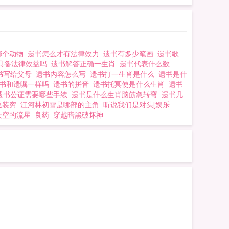
哪个动物
遗书怎么才有法律效力
遗书有多少笔画
遗书歌
具备法律效益吗
遗书解答正确一生肖
遗书代表什么数
书写给父母
遗书内容怎么写
遗书打一生肖是什么
遗书是什
书和遗嘱一样吗
遗书的拼音
遗书托冥使是什么生肖
遗书
遗书公证需要哪些手续
遗书是什么生肖脑筋急转弯
遗书几
总装穷
江河林初雪是哪部的主角
听说我们是对头[娱乐
天空的流星
良药
穿越暗黑破坏神