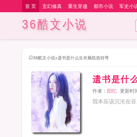
首 页
玄幻修真
重生穿越
都市小说
军史小
36酷文小说
36酷文小说
>
遗书是什么生肖脑筋急转弯
遗书是什
作者：
阳忆
更新时间：