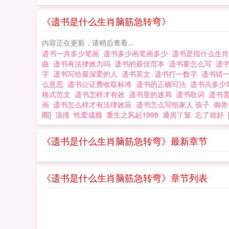
《遗书是什么生肖脑筋急转弯》
内容正在更新，请稍后查看...
遗书一共多少笔画
遗书多少画笔画多少
遗书是指什么生
曲
遗书有法律效力吗
遗书的最佳范本
遗书要怎么写
遗
字
遗书写给最深爱的人
遗书英文
遗书打一数字
遗书猜
么意思
遗书公证费收取标准
遗书的正确写法
遗书共多少
格式范文
遗书怎样才有效
遗书里的迷局
遗书歌词
遗书
画
遗书怎么样才有法律效应
遗书怎么写给家人 孩子
御兽
圈]
顶撞
性爱成癮
重生之风起1998
通房丫鬟
忘了就好
《遗书是什么生肖脑筋急转弯》最新章节
《遗书是什么生肖脑筋急转弯》章节列表