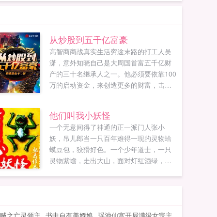
从炒股到五千亿富豪
高智商商战真实生活穷途末路的打工人吴
潇，意外知晓自己是大周国首富五千亿财
产的三十名继承人之一。他必须要依靠100
万的启动资金，来创造更多的财富，击败
其他竞争者。...
他们叫我小妖怪
一个无意间得了神通的正一派门人张小
妖，吊儿郎当一只百年难得一现的灵物蛤
蟆豆包，狡猾好色。一个少年道士，一只
灵物紫蟾，走出大山，面对灯红酒绿，看
相摸骨堪舆测命，坑蒙拐骗拍黒砖斗高人
淘古玩赚大钱，替天行道。置身黑暗官
场，直面恩怨情仇，享受声色犬马，却俨
然不知道自己身上埋藏这个一个惊天秘密
贼之亡灵领主
书中自有美娇娘
瑶池仙宫开局满级女宗主
让权贵弯腰，让同行低头，让明星捶腿，