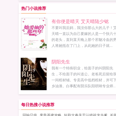
热门小说推荐
有你便是晴天 艾天晴陆少铭
不要叫我后妈，我没你那么大的儿子！
天晴一直以为自己要嫁的人是一个快六
的老头，直到某天晚上那个邪魅冷血的
人将她抵在了门上，从此她的日子就...
阴阳先生
我有一个特殊职业，给面子的叫阴阳先
生，不给面子的叫道公。老爸死后留给
一间棺材铺。专卖高中低档棺材，并可
乡油漆。白事配有阴乐队阳唢呐专业师
风水先生量身定做寿衣寿裤且销售灵屋
圈香蜡爆竹等。...
每日热搜小说推荐
回响只痕
废帝基建攻略
短剧大秦关于认错祖龙当爹
长