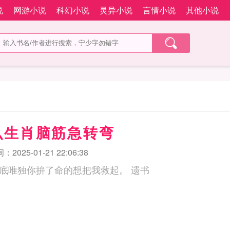
说
网游小说
科幻小说
灵异小说
言情小说
其他小说
么生肖脑筋急转弯
2025-01-21 22:06:38
我本应该沉沦在谷底唯独你拚了命的想把我救起。 遗书