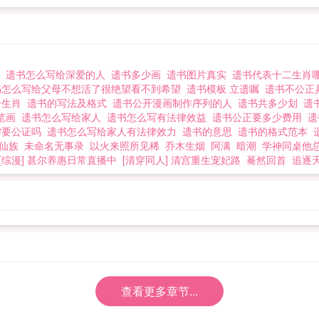
肖
遗书怎么写给深爱的人
遗书多少画
遗书图片真实
遗书代表十二生肖
书怎么写给父母不想活了很绝望看不到希望
遗书模板 立遗嘱
遗书不公正
一生肖
遗书的写法及格式
遗书公开漫画制作序列的人
遗书共多少划
遗
笔画
遗书怎么写给家人
遗书怎么写有法律效益
遗书公正要多少费用
遗
需要公证吗
遗书怎么写给家人有法律效力
遗书的意思
遗书的格式范本
仙族
未命名无事录
以火来照所见稀
乔木生烟
阿满
暗潮
学神同桌他
[综漫] 甚尔养惠日常直播中
[清穿同人] 清宫重生宠妃路
驀然回首
追逐
查看更多章节...