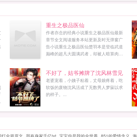
重生之极品医仙
艾
作者亦念的经典小说重生之极品医仙最新
十
章节全文阅读服务本站更新及时无弹窗广
男
告小说重生之极品医仙楚羽本是登临武道
巅峰的超凡大圆满武者，却被人暗算肉身
崩灭，神魂沉睡，再次苏醒竟重生于一个
倒霉鬼身上，前世仇，今身怨，此刻报！...
不好了，姑爷摊牌了沈风林雪见
老婆宠着，小姨子粘着，丈母娘疼着，吃
我
软饭的废物沈风活成了无数男人梦寐以求
下
的样子。...
公
花
明灯全篇原文
我有身家千亿txt
宝宝你是我的全世界
851的爱情含义
海